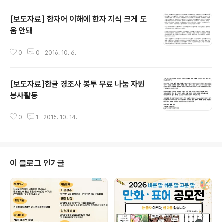
[보도자료] 한자어 이해에 한자 지식 크게 도
움 안돼
글 내용
0
0
2016. 10. 6.
[보도자료]한글 경조사 봉투 무료 나눔 자원
봉사활동
글 내용
0
1
2015. 10. 14.
이 블로그 인기글