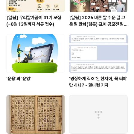
[알림] 우리말가꿈이 31기 모집
[알림] 2026 바른 말 쉬운 말 고
(~8월 13일까지 서류 접수)
운 말 만화(웹툰)·표어 공모전 알림
(~9월 20일까지 접수)
‘운용’과 ‘운영’
‘명징하게 직조’된 한자어, 꼭 써야
만 하나? - 권나현 기자