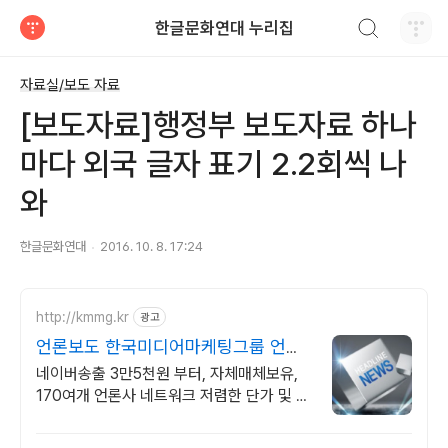
검색하기
한글문화연대 누리집
티스토리
자료실/보도 자료
[보도자료]행정부 보도자료 하나
마다 외국 글자 표기 2.2회씩 나
와
한글문화연대
2016. 10. 8. 17:24
http://kmmg.kr
광고
언론보도 한국미디어마케팅그룹 언론
사 직접운영
네이버송출 3만5천원 부터, 자체매체보유,
170여개 언론사 네트워크 저렴한 단가 및 충
전 패키지 혜택