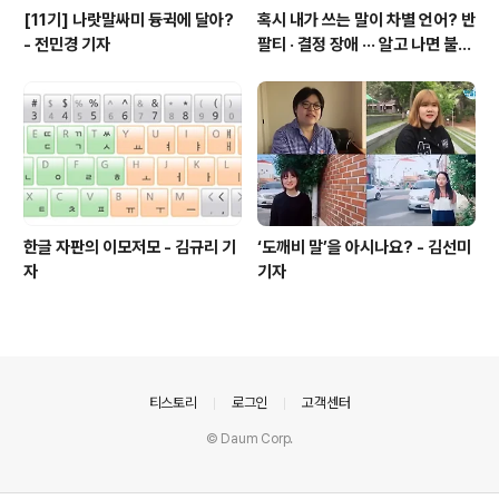
[11기] 나랏말싸미 듕귁에 달아?
혹시 내가 쓰는 말이 차별 언어? 반
- 전민경 기자
팔티 · 결정 장애 ··· 알고 나면 불편
한 표현들 - 정채린 기자
한글 자판의 이모저모 - 김규리 기
‘도깨비 말’을 아시나요? - 김선미
자
기자
의안내
티스토리
로그인
고객센터
© Daum Corp.