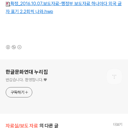
확정_2016.10.07.보도자료-행정부 보도자료 하나마다 외국 글
자 표기 2.2회씩 나와.hwp
(새창열림)
로그 정보
한글문화연대 누리집
반갑습니다. 환영합니다.♥
구독하기
더보기
자료실/보도 자료
의 다른 글