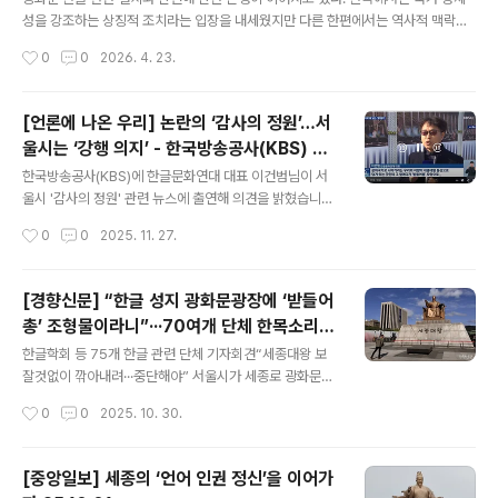
다. 과거의 그 사물이 지닌 역사와 느낌의 복원은 아무래도
성을 강조하는 상징적 조치라는 입장을 내세웠지만 다른 한편에서는 역사적 맥락을
그 모양의 복원에서 가장 직관적으로 이루어지니 말이다.
훼손할 수 있다는 우려를 제기했다.1일 뉴시스, 뉴스1에 따르면 지난달 31일 서울 종
작성시간
0
0
2026. 4. 23.
그렇지만, 쉬운 이야기가 아니다. 과거 문화유산의 원상태
로구 대한민국역사박물관에서 광화문 현판 토론회가 열렸다. 광화문 현판 논의는 지
를 그대로 회복할 수는 없는 ..
난 1월 국무회의에서 최휘영 문화체육관광부 장관이 기존 한자 현판을 유지하며 한
글 현판을 추가 설치하는 방안을 제안하며 본격화됐다. 광화문 현판은 시대에 따라
[언론에 나온 우리] 논란의 ‘감사의 정원’…서
여러 차례 변화를 겪었다. 임진왜란으로 소실된 뒤 흥선대원군 시기 재건됐고 일제강
울시는 ‘강행 의지’ - 한국방송공사(KBS) 방
점기와 6·25 전쟁을 거친 뒤 1968년에는 박정희 전 대통령의 친필 한글 현판이 걸
글 내용
송 25.11.20
렸다. 2010년에는 흰색 바탕에 검은 글자로 된 한자 현판으로..
한국방송공사(KBS)에 한글문화연대 대표 이건범님이 서
울시 '감사의 정원' 관련 뉴스에 출연해 의견을 밝혔습니다.
해당 기사에서 한글문화연대가 조사한 여론조사 내용인 시
작성시간
0
0
2025. 11. 27.
민의 60.9%가 이번 사업에 반대한다는 여론조사 결과도
같이 발표됐습니다.https://news.kbs.co.kr/news/pc/
view/view.do?ncd=8412480&ref=A
[경향신문] “한글 성지 광화문광장에 ‘받들어
총’ 조형물이라니”···70여개 단체 한목소리로
글 내용
“철회” - 25.10.24.
한글학회 등 75개 한글 관련 단체 기자회견“세종대왕 보
잘것없이 깎아내려···중단해야” 서울시가 세종로 광화문광
장에 건립을 추진 중인 ‘감사의 정원’ 조형물이 오는 11월
작성시간
0
0
2025. 10. 30.
착공을 앞두고 ‘세종대왕 모욕’ 논란에 휘말렸다. 한글·문화
단체 등은 “한글과 민주주의의 성지인 광장에 정치 목적의
조형물 건립은 부적절하다”며 조성 철회를 요구하고 나섰
[중앙일보] 세종의 ‘언어 인권 정신’을 이어가
다.한글학회와 한글문화연대, 세종대왕기념사업회 등 75