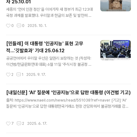
자 25.10.01
개 한글 관련 단체는 23일 서울시청 앞에서 기자회견을 열
글 내용
고 “광화문광장에 남북 대결 의식을 조장하고, 세종대왕을
세종의 ‘언어 인권 정신’을 이어가자 새 정부가 최근 123대
보잘것없이 깎아내리는 감사의 정원 사업을 즉각 중단할
국정 과제를 발표했다. 우리말과 한글의 보존 및 발전에 관
것을 요구한다”고 밝혔다.감사의 정원은 유엔군의 한국전
한 정책이 없어 아쉽지만, 새로운 시대에 맞는 과제에 집중
작성시간
0
0
2025. 10. 1.
쟁(6.25) 참전을 기념하고, 희생 장병을 추모하기 위한 공
하다 보니 그럴 수도 있겠다고 생각한다. 그런데 국정 과제
간이다. 광화문을 바라봤을 때 현..
명칭과 설명에 한글과 우리말 대신 외국 문자와 외국어가
넘쳐나는 것은 아무래도 불편하다. AI, R&D, RE100, OD
[민들레] 이 대통령 '인공지능' 표현 고무
A 등 수많은 로마자 약어는 물론이고 넥스트, 모빌리티, 컬
적…'깃발효과' 기대 25.06.12
처, 인프라, 포렌식, 거버넌스처럼 영어로 바꿔 사용한 용어
글 내용
도 많다. 새 정부 국정과제에 외국어 넘쳐세종은 애민정신
공공언어에서 우리말 우선은 알권리 보장하는 것 (작성자:
으로 한글 창제외국어 남용하면 알권리 침해 문자를 포함
이건범/한글문화연대 대표) 6월 11일 ‘주식시장 불공정 거
해 개인의 사적인 언어생활에 감 놔라 배 놔라 참견할 까닭
래 근절을 위한 현장 간담회’에서 불공정거래를 감시하는
작성시간
2
1
2025. 9. 17.
은 없다. 혐오와 폭력을 선동하는 말이 아니라면 표현의 자
데에 ‘에이아이’ 기술을 접목해야 한다고 한국거래소 담당
유에 해당..
과장이 의견을 냈다. 이에 이재명 대통령은 ‘인공지능’ 기술
을 개발하고 적용해야 한다고 답했다. ‘에이아이 전문, 인공
[내일신문] ‘AI’ 질문에 ‘인공지능’으로 답한 대통령 (이건범 기고)
지능 전문’이라고 처음에 함께 언급한 뒤로는 세 차례에 걸
글 내용
출처: https://www.naeil.com/news/read/551038?ref=naver [기고] ‘AI’
쳐 오로지 우리말 ‘인공지능’이라고만 표현하였다.이재명
질문에 ‘인공지능’으로 답한 대통령한국거래소 현장 간담회에서 불공정거래를 감시
대통령은 그동안 ‘인공지능’과 ‘에이아이’라는 용어를 섞어
하는 데에 ‘AI’ 기술을 접목해야 한다고 담당 과장이 의견을 냈다. 이에 이재명 대통령
서 써 왔다. 5월 29일 신촌역 유세와 스타트업 육성 간담
은 ‘인공지능’ 기술을 개발하고 적용해야 한다고 답했www.naeil.com 한국거래소
회에서는 ‘인공지능’과 ‘에이아이’를 너덧 번씩 섞어서 썼
작성시간
7
2
2025. 6. 17.
현장 간담회에서 불공정거래를 감시하는 데에 ‘AI’ 기술을 접목해야 한다고 담당 과
고, 5월 30일 충주 유세에서는 ‘에이아이, 인공지능’으로
장이 의견을 냈다. 이에 이재명 대통령은 ‘인공지능’ 기술을 개발하고 적용해야 한다
함께 말한 뒤 ‘인..
고 답했다. ‘AI 전문’이라고 말했다가 바로 ‘인공지능 전문’이라고 수정하더니 그 뒤로