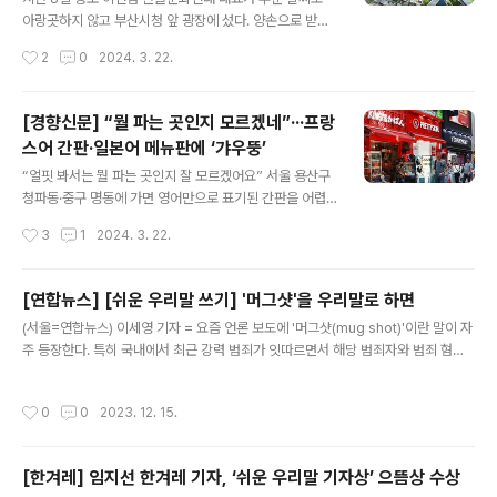
사무관급 직원 한 명을 국어책임관으로 지정한다. 이들은
아랑곳하지 않고 부산시청 앞 광장에 섰다. 양손으로 받치
수백 건의 보도자료를 점검하고 ‘쉬운 보도자료 쓰기’ 교육
고 선 흰색 패널에는 “에코델타 동 이름, 당장 취소하라”는
작성시간
2
0
2024. 3. 22.
도 한다. 외국어 사용 지침을 배포해 직원들이 가급적 쉬운
문구가 적혀 있었다. 그는 점심를 하러 오가는 시청 공무원
우리말로 용어를..
들과 민원인들을 상대로 1시간 남짓 1인 시위를 벌였다.이
대표는 ‘에코델타동이란 이름과 관련해 “공공기관이 외국
[경향신문] “뭘 파는 곳인지 모르겠네”···프랑
어를 남용하면 우리 사회에서 사람들이 쓰는 말에서도 점
스어 간판·일본어 메뉴판에 ‘갸우뚱’
차 외국어가 넘쳐나게 될 것”이라며 “외국어 능력이 높지
글 내용
않은 일반 시민들의 알 권리를 심각하게 침해하는 중차대
“얼핏 봐서는 뭘 파는 곳인지 잘 모르겠어요” 서울 용산구
한 문제”라고 지적했다. 이어 “되도록 우리말을 사용해야
청파동·중구 명동에 가면 영어만으로 표기된 간판을 어렵
하고, 그렇지 않더라도 사람들이 쉽게 알아들을 수 있는 말
지 않게 볼 수 있다. 영어뿐이 아니다. 프랑스어나 일본어만
작성시간
3
1
2024. 3. 22.
로 지명을 정해야 한다”고 강조했다.이 대표의 1인 시위 직
으로 쓰인 간판도 있다. 부산 전포동, 수영구 광안리 등지에
전에는 같은 장소에서 전국 75개..
도 베트남어·일본어만 적힌 간판이 곳곳에 걸렸다. 번화가
에 외국어로 된 간판이 늘어나자 시민들 사이에서는 ‘외국
[연합뉴스] [쉬운 우리말 쓰기] '머그샷'을 우리말로 하면
같아 이색적이다’ ‘과한 것 같아 이질감이 든다’ 등 반응이
글 내용
(서울=연합뉴스) 이세영 기자 = 요즘 언론 보도에 '머그샷(mug shot)'이란 말이 자
엇갈린다. 지방자치단체들은 ‘자정 조치’에 나섰다. 서울 동
주 등장한다. 특히 국내에서 최근 강력 범죄가 잇따르면서 해당 범죄자와 범죄 혐의
대문구청은 지난 2일 회기동 일대 중국어 간판이 걸린 식
자(피의자)의 신상을 공개해야 한다는 목소리가 높아지는 와중에 '머그샷 제도를 적
당가를 돌며 한글 병기 계도 활동을 벌였다. 구청 관계자는
극 도입해야 한다는 여론에 무게가 실리고 있다. 이런 기류와 별개로 머그샷이란 용
지난 7일 통화에서 “비정기적으로 민원이 들어오면 그때
작성시간
0
0
2023. 12. 15.
어를 낯설어하는 사람이 상당하다. 일상에서 많이 듣고 사용하는 '머그컵'이나 '머그
마다 돌면서 병기를 요청한다. 처벌 규정이 따로 없어 단속
잔'이란 말과 달리 머그샷은 우리나라에 없는 제도라 익숙하지 않기 때문이다. (중략)
은 어려운 실정”이라며 ..
출처: https://v.daum.net/v/20231209005346548 이 기사는 연합뉴스(202
[한겨레] 임지선 한겨레 기자, ‘쉬운 우리말 기자상’ 으뜸상 수상
3. 12. 09.)에서 발행한 기사입니다. [쉬운 우리말 쓰기] '머그샷'을 우리말로 하면 [
글 내용