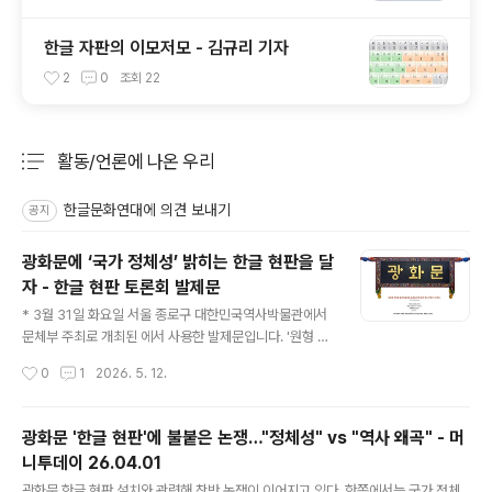
한글 자판의 이모저모 - 김규리 기자
2
0
조회
22
활동/언론에 나온 우리
분류 전체보기
주요 글 목록
한글문화연대에 의견 보내기
공지
광화문에 ‘국가 정체성’ 밝히는 한글 현판을 달
자 - 한글 현판 토론회 발제문
글 내용
* 3월 31일 화요일 서울 종로구 대한민국역사박물관에서
문체부 주최로 개최된 에서 사용한 발제문입니다. '원형 복
원'과 현대적 상징성 간의 조화 필요자주적 문화, 인본 사상
작성시간
0
1
2026. 5. 12.
의 상징을 보여주는 것 대한민국의 으뜸 마루지인 광화문
에 한글 현판을 달아야 한다. ‘문화유산’이라는 범주 안에서
원형 보존은 기본 원칙이겠지만 광화문에 한글 현판을 다
광화문 '한글 현판'에 불붙은 논쟁…"정체성" vs "역사 왜곡" - 머
는 일은 그보다 더 크고 넓은 ‘국가 정체성’의 범주에서 생
니투데이 26.04.01
각해야 할 문제이다. 1. ‘원형’은 어디부터 어디까지인가문
글 내용
화유산 관리에서 원형의 복원과 보존은 기본 원칙일 것이
광화문 한글 현판 설치와 관련해 찬반 논쟁이 이어지고 있다. 한쪽에서는 국가 정체