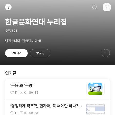
검색하기
티스토리
한글문화연대 누리집
구독자
21
반갑습니다. 환영합니다.♥
구독하기
방명록
신고하기 레이어
열기
인기글
‘운용’과 ‘운영’
11
0
조회
32
‘명징하게 직조’된 한자어, 꼭 써야만 하나? -
권나현 기자
11
5
조회
26