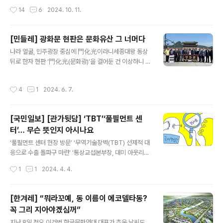
일반인이 이해할까 동료들과 업계 종사자들에게 많이 물었
중 실제로 기존 외국어를 밀어내고 대중의 언어생활에 정착한 단어는 얼마 없다. 국
작성시간
14
6
2024. 10. 11.
다”며 “왜 그렇게까지 수고하느냐는 얘기를 듣는데 노력에
가 차원에서 꾸준히 외국어를 고유어로 변환하는 ‘우리말 다듬기’ 작업을 하고 있음
상을 주셔서 감사하다. 어떤 독자든..
에도 실제 언어생활에 변화를 이끌지 못하는 이유는 무엇일까. 일본어 정화에서 영
어 번역으로 국가적인 언어 순화 운동은 광복 이후부터 꾸준히 이어졌다. 최초의 조
[민들레] 광화문 현판은 문화유산 그 너머다
직은 1948년 미군정청이 설치한 ‘국어정화위원회’였다. 일제 강점기에 정착한 일본
글 내용
나라 얼굴, 민주광장 중심에 門化光이라니세종대왕 동상
어를 순우리말로 바꾸는 작업이 진행됐고, 이 과정에서 튀김, 꼬치, 전골 등의 새로운
뒤로 한자 현판 ‘門化光(문화광)’을 걸어둔 건 이상하니 한
어휘가 만들어졌다. 이후 박정희 정부에서도 ‘국어..
글 현판으로 바꾸는 일을 논의에 부쳐보겠다고 유인촌 문
화체육관광부 장관이 말했다. 찬반 논란이 거세다. 이 일은
작성시간
4
1
2024. 6. 7.
국어단체와 문화예술인들이 역대 정부에 모두 요구했었지
만, 긍정적인 반응이 나온 건 처음이다. 국어단체와 유 장관
모두 에서 글자를 모아 짜서 한글 현판을 만들자 한다. 박정
[국민일보] [관가뒷담] ‘TBT’‘풀필먼트 센
희의 글씨를 도로 달자거나 어느 개인의 글씨로 달자는 주
터’… 무슨 뜻인지 아시나요
장은 국민의 공감을 얻기 어렵다는 걸 다 안다.2020년에
글 내용
한글문화연대에서 리얼미터에 의뢰해 조사한 결과, 한자
‘풀필먼트 센터 현장 방문’ ‘무역기술장벽(TBT) 선제적 대
현판 걸자는 의견이 30%, 한글 현판 걸자는 의견은 41%,
응으로 수출 돌파구 마련’ ‘통상교섭본부장, 대미 아웃리치
앞쪽엔 한글 현판 걸고 뒤쪽엔 한자 현판 걸자는 의견이 2
위해 방미’. 최근 세종 관가에서 내놓은 보도자료 제목들이
작성시간
1
1
2024. 4. 4.
0%였다. 국민 61%가 지..
다. 관련 내용을 잘 아는 사람이 아니라면 두세 번을 읽어도
이해하기 쉽지 않다. 특히 공식 용어 자체가 생소한 경제부
처 보도자료는 제목부터 난해하기로 악명이 높다. 쉬운 우
[한겨레] “뭐라꼬예, 동 이름이 에코델타동?
리말 보도자료를 내놓기 위한 노력이 없는 것은 아니다. 각
꼭 그리 지아야겠심꺼”
부처는 ‘국어책임관’이라는 제도를 두고 있다. 중앙부처의
글 내용
경우 대개 대변인 성격의 업무를 맡는 과장급 직원 한 명과
지난 8일 정오 이건범 한글문화연대 대표가 추운 날씨도