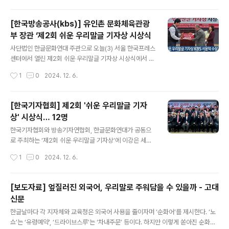
자는 '서포터즈' 대신 '봉사단'으로, '딥페이크'는 '불법 합성
물' 등으로 바꿔 기사를 쓰고, 특히 보도자료에 보이는 외국
[한국방송공사(kbs)] 유인촌 문화체육관광
어를 적절한 우리말로 수정해 기사를 작성하는 열의를 보
부 장관 ‘제2회 쉬운 우리말글 기자상 시상식
인 점이 높은 평가를 받았습니다.와이티엔 뉴욕지국 이승
글 내용
윤 기자와 경남취재본부 임형준 기자도 쉬운 우리말 사용
사단법인 한글문화연대 주관으로 오늘(3) 서울 한국프레스
에 좋은 평가를 받아 방송 분야 '가온상'을 받았습니다.한글
센터에서 열린 제2회 쉬운 우리말글 기자상 시상식에서 K
문화연대는 지난 7월부터 석 달 동안 후보를 공개 추천받
BS 전주방송총국 서윤덕 기자가 방송 부문 '가온상'을 수
작성시간
1
0
2024. 12. 6.
은 뒤 1, 2차 심사를 거쳐 수상자를 최종 선정했습니다. htt
상했습니다.서 기자는 뉴스를 제작 방영하며 어려운 외국
ps://www.ytn.c..
어 표현 대신 쉬운 우리말을 쓰고, 기사 작성 시 외국 글자
대신 적극적이고 모범적으로 한글을 썼다는 평가를 받았습
[한국기자협회] 제2회 '쉬운 우리말글 기자
니다.
상' 시상식… 12명
글 내용
한국기자협회와 방송기자연합회, 한글문화연대가 공동으
로 주최하는 ‘제2회 쉬운 우리말글 기자상’에 이강은 세계
일보 기자(신문 부문)와 이상곤 YTN 기자(방송 부문)가 으
작성시간
1
0
2024. 12. 6.
뜸상을 받았다. 기자협회 등 세 단체는 3일 서울시 중구 한
국프레스센터에서 으뜸상 2명, 가온상 10명 등 모두 12명
에게 쉬운 우리말글 기자상을 시상했다. 시상식에는 유인
[보도자료] 엎질러진 외국어, 우리말로 주워담을 수 있을까 - 고대
촌 문화체육관광부 장관과 권재일 한글학회 이사장, 민족
신문
운동단체 흥사단의 조성두 이사장, 동료 기자 등 70여명이
글 내용
참석해 축하했다. 문화 분야를 취재하는 이강은 기자는 “공
한글날마다 각 지자체와 교육청은 외국어 사용을 줄이자며 ‘순화어’를 제시한다. ‘노
연, 예술에는 애호가들만 아는 용어가 많은데 어떻게 하면
쇼’는 ‘유령예약’, ‘드라이브스루’는 ‘차내주문’ 등이다. 하지만 이렇게 쏟아진 순화어