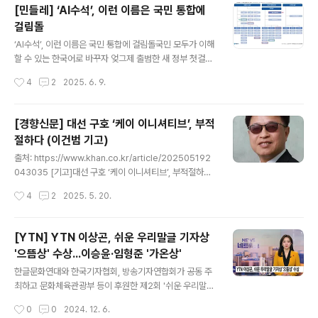
[민들레] ‘AI수석’, 이런 이름은 국민 통합에
는 3차례에 걸쳐 오로지 우리말 ‘인공지능’으로만 표현했다. 대통령실에서 새로 만든
걸림돌
직제인 ‘인..
글 내용
‘AI수석’, 이런 이름은 국민 통합에 걸림돌국민 모두가 이해
할 수 있는 한국어로 바꾸자 엊그제 출범한 새 정부 첫걸음
에 아주 사소한 것 같지만 그냥 흘려보내선 안 될 문제를 지
작성시간
4
2
2025. 6. 9.
적하고자 한다. 말이 중요하다. 국민주권정부라면 모든 국
민이 알 수 있는 말과 글자로 정책을 표현하고 추진해야 한
다. ‘AI’는 ‘인공지능’으로, ‘RE100’은 ‘재생100, 재생전력
[경향신문] 대선 구호 ‘케이 이니셔티브’, 부적
100’으로, ‘K-이니셔티브’는 ‘문화주도국’ 또는 ‘세계 주도
절하다 (이건범 기고)
국’으로 바꾸어주길 바란다. ‘AI미래기획수석’과 같은 이름
글 내용
은 실정법인 국어기본법에도 어긋나고 국민 통합에도 좋지
출처: https://www.khan.co.kr/article/202505192
않다. 설사 언론에서 ‘인공지능(AI)’라고 적은 뒤로는 줄곧
043035 [기고]대선 구호 ‘케이 이니셔티브’, 부적절하다
‘AI’라고 적거나 말하더라도 따라하지 말고 ‘인공지능’을 사
이재명 더불어민주당 대선 후보의 중요 선거 구호 중 하나
작성시간
4
2
2025. 5. 20.
용하여 ‘인공지능수석’으로 부르자. 우리말과 한글..
가 ‘케이 이니셔티브’이다. 먹고사는 ‘먹사니즘’, 행복하고
품격 있게 잘사는 ‘잘사니즘’, 그리고 이 둘을 싸안고 문화
와 민주www.khan.co.kr 이건범 한글문화연대 대표가 대
[YTN] YTN 이상곤, 쉬운 우리말글 기자상
선 구호 '케이 이니셔티브' 말 바꾸라는 주장을 경향신문에
'으뜸상' 수상...이승윤·임형준 '가온상'
실었습니다. 읽어보시고 공감하면 '좋아요' 눌러주세요. 주
글 내용
위에도 알려주세요~ 감사합니다. 이재명 더불어민주당 대
한글문화연대와 한국기자협회, 방송기자연합회가 공동 주
선 후보의 중요 선거 구호 중 하나가 ‘케이 이니셔티브’이
최하고 문화체육관광부 등이 후원한 제2회 '쉬운 우리말글
다.먹고사는 ‘먹사니즘’, 행복하고 품격 있게 잘사는 ‘잘사
기자상'에 와이티엔(YTN) 대전충남세종취재본부 이상곤
작성시간
0
0
2024. 12. 6.
니즘’, 그리고 이 둘을 싸안고 문화와 민주주의 ..
기자가 방송 부문 최고상인 '으뜸상'을 수상했습니다. 이 기