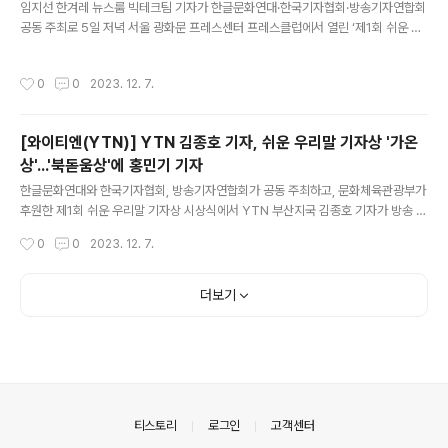
※편집자 주 ..
임지선 한겨레 뉴스룸 빅테크팀 기자가 한글문화연대·한국기자협회·방송기자연합회
공동 주최로 5일 저녁 서울 광화문 프레스센터 프레스클럽에서 열린 ‘제1회 쉬운 우
리말 기자상’ 시상식에서 최고상인 으뜸상을 수상했다. 쉬운 우리말 기자상은 기사를
우리말로 쉽게 쓴 기자에게 주는 상이다. 임 기자는 “70대 아버지와 초등학생 아들
작성시간
0
0
2023. 12. 7.
이 보기에도 읽기 쉬운 기사를 쓰기 위해 노력했다”고 수상 소감을 밝혔다. (중략) 출
처: https://v.daum.net/v/20231206174018313 이 기사는 한겨레(2023. 1
2. 6.)에 발행한 기사입니다. 임지선 한겨레 기자, ‘쉬운 우리말 기자상’ 으뜸상 수상
[와이티엔(YTN)] YTN 김종호 기자, 쉬운 우리말 기자상 '가온
임지선 한겨레 뉴스룸 빅테크팀 기자가 한글문화연대·한국기자협회·방송기자연합회
상'...'북돋움상'에 홍민기 기자
공동 주최로 5일 저녁 서울 ..
글 내용
한글문화연대와 한국기자협회, 방송기자연합회가 공동 주최하고, 문화체육관광부가
후원한 제1회 쉬운 우리말 기자상 시상식에서 YTN 부산지국 김종호 기자가 방송 분
야 1등인 가온상을 수상했습니다. 김 기자는 어린이보호구역이나 업무 협약, 상생, 양
작성시간
0
0
2023. 12. 7.
해각서 등 평소 기사에서 외래어로 자주 사용되는 단어들을 우리말 표현으로 작성해
심사위원단 호평을 받았습니다. (중략) 출처: https://v.daum.net/v/202312060
22209229 이 뉴스는 YTN(2023. 12. 6.)에서 발행한 기사입니다. YTN 김종호
더보기
기자, 쉬운 우리말 기자상 '가온상'...'북돋움상'에 홍민기 기자 한글문화연대와 한국
기자협회, 방송기자연합회가 공동 주최하고, 문화체육관광부가 후원한 제1회 쉬운
우리말 기자상 시상식에서 Y..
의안내
티스토리
로그인
고객센터