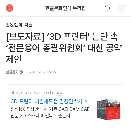
검색하기
한글문화연대 누리집
티스토리
활동/문화, 학술
[보도자료] ‘3D 프린터’ 논란 속
‘전문용어 총괄위원회’ 대선 공약
제안
한글문화연대
2017. 4. 7. 16:22
http://dwcaecam.co.kr
광고
3D 프린터 대원캐드캠 김창만박사 NX
총4권출판
정석NX 김창만 박사 기관 CAD CAM CAE
전문,3D 스캐너,비전북스 출판사