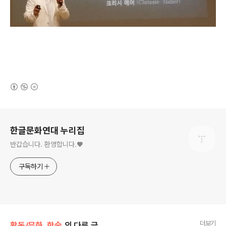
(새창열림)
로그 정보
한글문화연대 누리집
반갑습니다. 환영합니다.♥
구독하기
더보기
활동/문화, 학술
의 다른 글