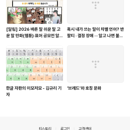
[알림] 2026 바른 말 쉬운 말 고
혹시 내가 쓰는 말이 차별 언어? 반
운 말 만화(웹툰)·표어 공모전 알림
팔티 · 결정 장애 ··· 알고 나면 불편
(~9월 20일까지 접수)
한 표현들 - 정채린 기자
한글 자판의 이모저모 - 김규리 기
‘브레드’와 호칭 문화
자
의안내
티스토리
로그인
고객센터