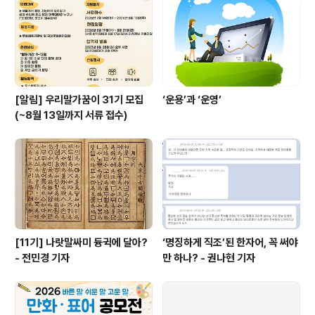
라 국민의 알 권리에 격차를 일으키기 때문이다. 알 권리는
민주주의와 사회 통합의 출발점이다. 헌법이 보장하는 국
민의 알 권리를 존중한다면, 모든 대통령 후보는 ..
[알림] 우리말가꿈이 31기 모집
‘운용’과 ‘운영’
(~8월 13일까지 서류 접수)
[11기] 나랏말싸미 듕귁에 달아?
‘명징하게 직조’된 한자어, 꼭 써야
- 전민경 기자
만 하나? - 권나현 기자