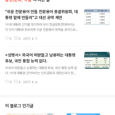
"쉬운 전문용어 만들 전문용어 총괄위원회, 대
통령 밑에 만들라"고 대선 공약 제안
글 내용
19대 대통령 선거를 맞이하여 우리 한글문화연대에서는
각 당의 대통령 후보에게 쉬운 전문용어 정책을 공약으로
내걸어달라고 요구하였다. 그 내용은 아래와 같다. 문화/학
0
0
2017. 4. 7.
술 분야 대통령 공약 제안 쉬운 전문용어 정책 사단법인 한
글문화연대 1. 정책 이름: 쉬운 전문용어 정책 2. 핵심 내용
1) 대통령 밑에 상설 기구로 ‘전문용어 총괄위원회’를 두어,
<성명서> 외국어 떠받들고 남용하는 대통령
일반 국민에게 자주 노출되는 새 전문용어를 쉬운 말로 바
꾸고 보급하는 일을 두루 이끌게 한다. 2) 전문용어를 쉬운
후보, 국민 통합 능력 없다.
글 내용
말로 바꾸는 연구를 지원할 재원과 제도를 마련한다. 3. 목
외국어 떠받들고 남용하는 대통령 후보, 국민 통합 능력 없
적 과학 기술이 생활에 매우 큰 영향을 미치고 여러 분야의
다. 19대 대통령 선거에서는 민주공화국 대한민국의 헌법
지식이 점차 복합적으로 다루어지는 지식 기반 사회에서,
이 추구하는 민주주의와 정의를 다시 세우고 국민을 통합
국민에게 전문 지식에 접근할 수 있는 환경을 마련해주어
0
4
2017. 4. 6.
해나갈 가장 마땅한 사람을 대통령으로 뽑아야 한다. 민주
국민의 알 권리를..
주의 발전과 국민 통합을 가로막는 제도적 한계와 사회적
편견은 여러 가지가 있겠지만, 우리 한글문화연대에서는
다른 무엇보다도 공공 영역에서 외국어와 어려운 말을 남
용하는 병폐를 꼽는다. 왜냐하면, 국민의 안전과 권리와 소
이 블로그 인기글
통과 재산에 두루 영향을 미치는 공공 영역에서 외국어와
어려운 말을 남용하면 학력이나 외국어 능력의 차이에 따