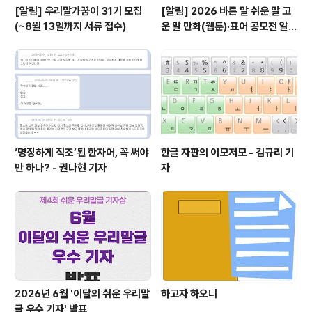
[알림] 우리말가꿈이 31기 모집
[알림] 2026 바른 말 쉬운 말 고
(~8월 13일까지 서류 접수)
운 말 만화(웹툰)·표어 공모전 알림
(~9월 20일까지 접수)
‘명징하게 직조’된 한자어, 꼭 써야
한글 자판의 이모저모 - 김규리 기
만 하나? - 권나현 기자
자
2026년 6월 '이달의 쉬운 우리말
하고자 하오니
글 우수 기자' 발표