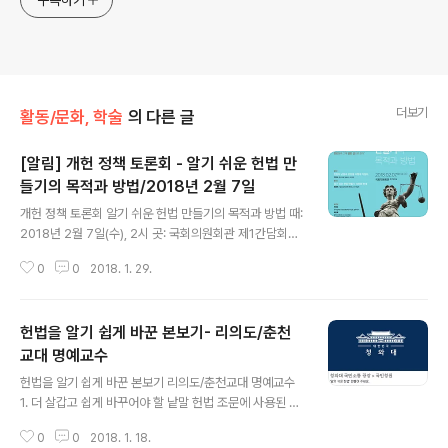
더보기
활동/문화, 학술
의 다른 글
[알림] 개헌 정책 토론회 - 알기 쉬운 헌법 만
들기의 목적과 방법/2018년 2월 7일
글 내용
개헌 정책 토론회 알기 쉬운 헌법 만들기의 목적과 방법 때:
2018년 2월 7일(수), 2시 곳: 국회의원회관 제1간담회실
발표1 헌법의 낱말과 문장을 이렇게 다듬자 리의도/춘천교
0
0
2018. 1. 29.
대 명예교수, 국어학 발표2 알기 쉬운 헌법 만들기: 의미와
한계 전종익/서울대 법학전문대학원 교수, 헌법학 토론자
차현숙/한국법제연구원 법제전략분석실장, 법학박사 최은
헌법을 알기 쉽게 바꾼 본보기- 리의도/춘천
배/엘케이비앤파트너스 대표변호사, 전 서울동부지방법원
부장판사 선보라/서울 장평중학교 교사, 일반사회 이주영/
교대 명예교수
글 내용
어린이문화연대 대표, 전 마포초등학교 교장
헌법을 알기 쉽게 바꾼 본보기 리의도/춘천교대 명예교수
1. 더 살갑고 쉽게 바꾸어야 할 낱말 헌법 조문에 사용된 낱
말 가운데는 대중의 언어와 동떨어진 것이 있고, 나라의 주
0
0
2018. 1. 18.
인인 국민이 알아차리기 어려운 낱말이 있다. 몇몇 용례를