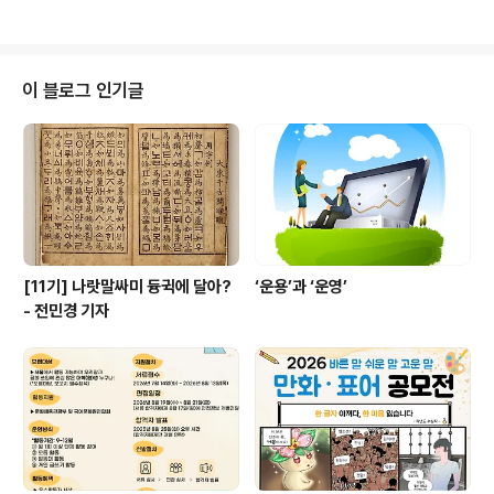
찾아, 간략히 그 조문을 보이고 대안을 제시한다. 낱말을 바
꾸는 데에서 그치지 않고 문 구조를 고쳐야 하는 경우도 있
다. (1) 기망 → 속임수. ○ 피고인의 자백이 고문·폭행·협박
·구속의 부당한 장기화 또는 기망 기타의 방법에 의하여 자
이 블로그 인기글
의로 진술된 것이 아니라고 인정될 때 (제12조 7) → 장기
화나 속임수 등에 의하여 (2) 경자유전(耕者有田) → 농
민이 농토를 가짐. ○ 국가는 농지에 관하여 경자유전의 원
칙이 달성될 수 있도록 노력하여야 하며 (제121조 1) →
‘농토는..
[11기] 나랏말싸미 듕귁에 달아?
‘운용’과 ‘운영’
- 전민경 기자