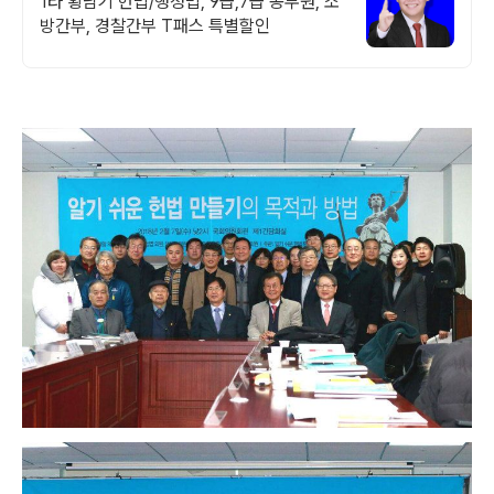
1타 황남기 헌법/행정법, 9급,7급 공무원, 소
방간부, 경찰간부 T패스 특별할인