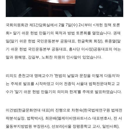
국회의원회관 제1간담회실에서 2월 7일(수) 2시부터 <개헌 정책 토론
회> 알기 쉬운 헌법 만들기의 목적과 방법 토론회를 열었습니다. 권재
일(알기 쉬운 헌법 국민운동본부 공동대표, 한글학회 회장), 류종열(알
기 쉬운 헌법 국민운동본부 공동대표, 흥사단 이사장)공동대표의 여는
말과 원혜영, 강길부, 노회찬 의원의 인사말이 있었습니다.
리의도 춘천교대 명예교수가 '헌법의 낱말과 문장을 이렇게 다듬자'라
는 주제로 발표를 시작하였고 이어 전종익 서울대 법학전문대학교 교
수가 '알기 쉬운 헌법 만들기의 의미와 한계'를 주제로 발표하였습니다.
이건범(한글문화연대 대표)의 진행으로 차현숙(한국법제연구원 법제전
략분석실장, 법학박사),
최은배(엘케이비앤파트너스 대표변호사, 전 서
울동부지방법원 부장판사),
선보라(서울 장평중학교 교사, 일반사회),