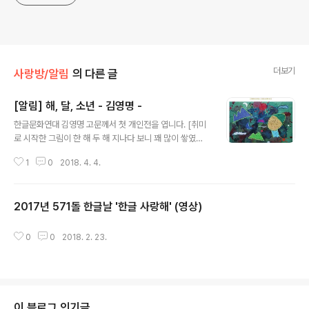
더보기
사랑방/알림
의 다른 글
[알림] 해, 달, 소년 - 김영명 -
글 내용
한글문화연대 김영명 고문께서 첫 개인전을 엽니다. [취미
로 시작한 그림이 한 해 두 해 지나다 보니 꽤 많이 쌓였다.
서른 해 넘게 교수 생활을 하다 명예퇴직을 하고 보니 이제
1
0
2018. 4. 4.
어느 것이 본업인지 헛갈리게도 되었다. 그렇다고 무슨 얘
기에 나오는 것처럼 예술에 목숨을 건 그런 것은 물론 아니
고. 어차피 나는 아무 것에도 목숨을 거는 사람은 아니니까.
2017년 571돌 한글날 '한글 사랑해' (영상)
어차피 심심풀이다. 사는 것 자체가 심심풀이 아니던가. 그
글 내용
리다 보니 나도 모르게 어릴 적 뒷동산과 앞바다의 추억이
내 손에 명령을 전달하는 것 같다. 작품에 대해 이러쿵저러
0
0
2018. 2. 23.
쿵 설명하는 것을 별로 좋아하지는 않지만, 이번 첫 개인전
에 내놓는 것들은 그런 간단한 설명이 가능한 것들이다. 더
불어 뭘 그릴지 몰라 어리둥절하던 초창기에 그린 것들도
썩히기 아까워서 조금..
이 블로그 인기글