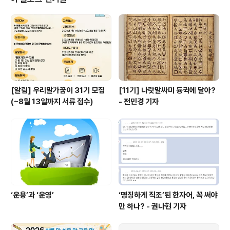
[알림] 우리말가꿈이 31기 모집
[11기] 나랏말싸미 듕귁에 달아?
(~8월 13일까지 서류 접수)
- 전민경 기자
‘운용’과 ‘운영’
‘명징하게 직조’된 한자어, 꼭 써야
만 하나? - 권나현 기자