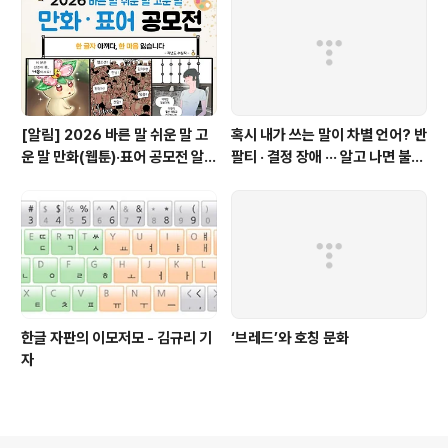
[알림] 2026 바른 말 쉬운 말 고
혹시 내가 쓰는 말이 차별 언어? 반
운 말 만화(웹툰)·표어 공모전 알림
팔티 · 결정 장애 ··· 알고 나면 불편
(~9월 20일까지 접수)
한 표현들 - 정채린 기자
한글 자판의 이모저모 - 김규리 기
‘브레드’와 호칭 문화
자