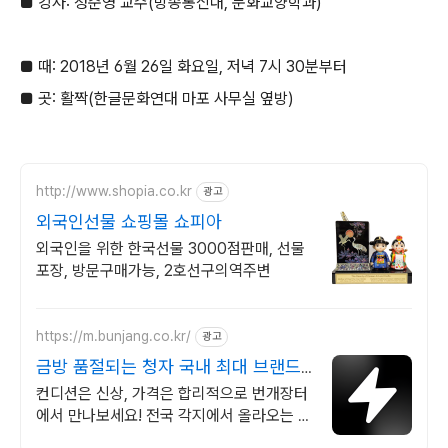
■ 강사: 정준영 교수(방송통신대, 문화교양학과)
■ 때: 2018년 6월 26일 화요일, 저녁 7시 30분부터
■ 곳: 활짝(한글문화연대 마포 사무실 옆방)
http://www.shopia.co.kr
광고
외국인선물 쇼핑몰 쇼피아
외국인을 위한 한국선물 3000점판매, 선물
포장, 방문구매가능, 2호선구의역주변
https://m.bunjang.co.kr/
광고
금방 품절되는 청자 국내 최대 브랜드
중고거래
컨디션은 신상, 가격은 합리적으로 번개장터
에서 만나보세요! 전국 각지에서 올라오는 전
국구 최다 상품 매일 10만 개 이상의 신규 상