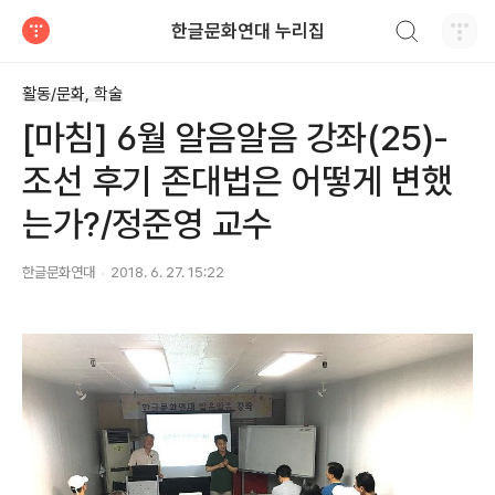
검색하기
한글문화연대 누리집
티스토리
활동/문화, 학술
[마침] 6월 알음알음 강좌(25)-
조선 후기 존대법은 어떻게 변했
는가?/정준영 교수
한글문화연대
2018. 6. 27. 15:22