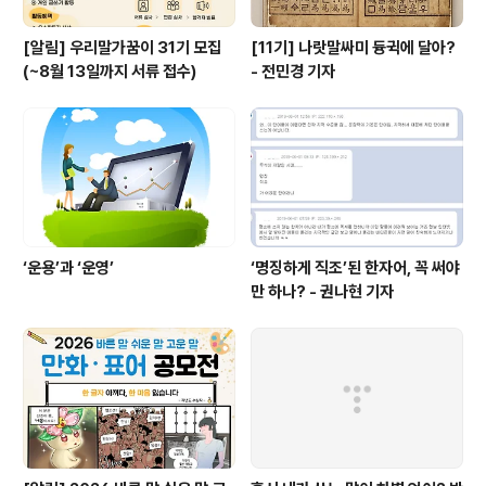
[알림] 우리말가꿈이 31기 모집
[11기] 나랏말싸미 듕귁에 달아?
(~8월 13일까지 서류 접수)
- 전민경 기자
‘운용’과 ‘운영’
‘명징하게 직조’된 한자어, 꼭 써야
만 하나? - 권나현 기자