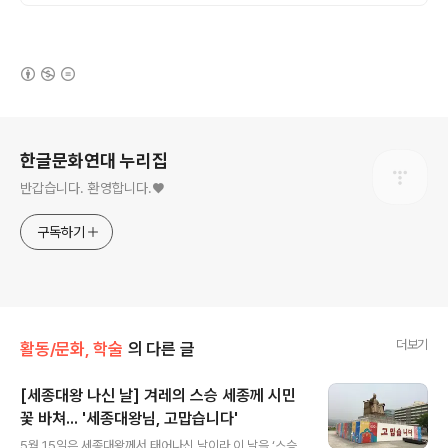
품 업로드
(새창열림)
로그 정보
한글문화연대 누리집
반갑습니다. 환영합니다.♥
구독하기
더보기
활동/문화, 학술
의 다른 글
[세종대왕 나신 날] 겨레의 스승 세종께 시민
꽃 바쳐... '세종대왕님, 고맙습니다'
글 내용
5월 15일은 세종대왕께서 태어나신 날이라 이 날을 ‘스승