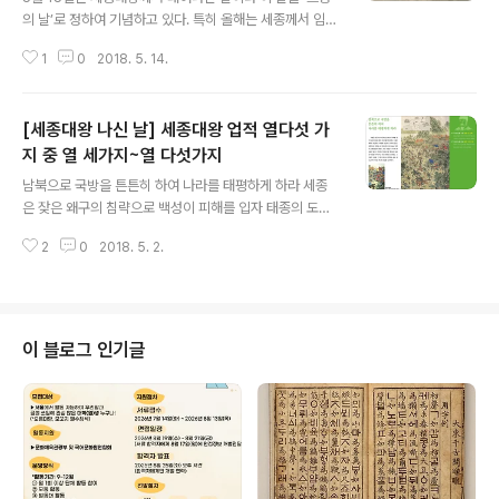
의 날’로 정하여 기념하고 있다. 특히 올해는 세종께서 임금
되신 지 600년이 되는 뜻깊은 해이다. 한글문화연대에서
1
0
2018. 5. 14.
는 세종대왕의 업적 가운데 한글, 의료, 농사, 과학, 복지, 국
방 등 대표적인 것 11가지를 골라 5월 5일부터 15일까지
광화문 세종대왕 동상 옆면에 나무벽을 설치하여 전시하였
[세종대왕 나신 날] 세종대왕 업적 열다섯 가
다. 또한 5월 13일에는 광화문 광장을 찾은 시민 2천여 명
이 세종대왕께 한 송이씩 꽃을 바쳐 “고맙습니다”라는 꽃
지 중 열 세가지~열 다섯가지
글 내용
글자를 완성하였다. 완성된 꽃 글자는 15일까지 그대로 전
남북으로 국방을 튼튼히 하여 나라를 태평하게 하라 세종
시될 예정이다. 세종은 1397년 음력 4월 10일 지금의 경
은 잦은 왜구의 침략으로 백성이 피해를 입자 태종의 도움
복궁 서쪽 서촌마을에서 태어났으며, 이름은 ‘이도’이다. 스
을 받아 대마도를 정벌하였다. 더불어 북쪽의 여진족의 노
물두 살이던 1418년에 조선의 4대 임금이 되었고, 1443
2
0
2018. 5. 2.
략질에 대응하기 위하여 김종서, 최윤덕으로 하여금 4군 6
년에..
진을 정비하여 오늘날 국토의 경계를 분명히 하였다. 또한
세종은 이 지역에 백성들이 없어서 국방력이 약해질 것을
염려하여 남방의 백성을 이주시키는 사민 정책을 실시하였
고, 그 지방의 사람을 그 지방의 관리로 임명하는 토관 제도
이 블로그 인기글
(고려의 사심관 제도와 동일)를 실시하였다. 밥은 백성의
하늘이니라 세종이 우리식 농사 책을 펴내기 전에는 우리
농사 실정에 맞는 농사 책이 없었다. 그 대신에 우리나라 기
후와 토질에 안 맞는 중국의 농사 책을 이용하여 농사를 지
었다. 이러한 이유로 우리나라 농업 ..