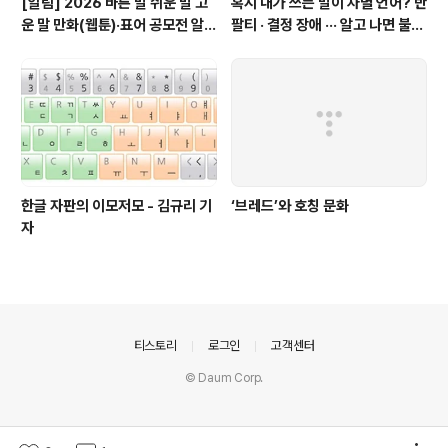
[알림] 2026 바른 말 쉬운 말 고
혹시 내가 쓰는 말이 차별 언어? 반
운 말 만화(웹툰)·표어 공모전 알림
팔티 · 결정 장애 ··· 알고 나면 불편
(~9월 20일까지 접수)
한 표현들 - 정채린 기자
한글 자판의 이모저모 - 김규리 기
‘브레드’와 호칭 문화
자
의안내
티스토리
로그인
고객센터
© Daum Corp.