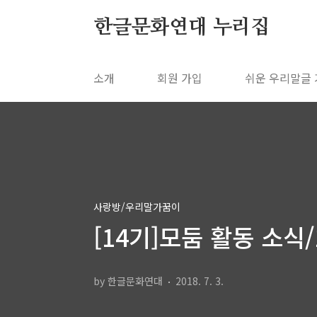
본문 바로가기
한글문화연대 누리집
소개
회원 가입
쉬운 우리말글
사랑방/우리말가꿈이
[14기]모둠 활동 소식
by 한글문화연대
2018. 7. 3.