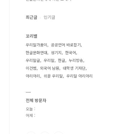
최근글
인기글
꼬리별
우리말가꿈이
공공언어 바로잡기
한글문화연대
성기지
한국어
우리말글
우리말
한글
누리방송
이건범
외국어 남용
대학생 기자단
아리아리
쉬운 우리말
우리말 아리아리
전체 방문자
오늘 :
어제 :