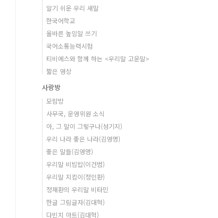
알기 쉬운 우리 새말
한국어학교
올바른 높임말 쓰기
국어소통능력시험
티비에스와 함께 하는 <우리말 고운말>
짧은 영상
사랑방
모람방
사무국, 운영위원 소식
아, 그 말이 그렇구나(성기지)
우리 나라 좋은 나라(김영명)
좋은 말들(김영명)
우리말 비빔밥(이건범)
우리말 지킴이(정인환)
정재환의 우리말 비타민
한글 그림글자(김대혁)
다빈치 아트(김대혁)