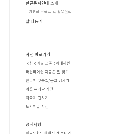
한글문화연대 소개
기부금 모금액 및 활용실적
말 다듬기
사전 바로가기
국립국어원 표준국어대사전
국립국어원 다듬은 말 찾기
한국어 맞춤법/문법 검사기
쉬운 우리말 사전
외국어 검사기
토박이말 사전
공지사항
한글문화연대에 의견 보내기