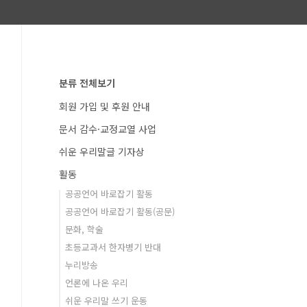
분류 전체보기
회원 가입 및 후원 안내
문서 감수·교정교열 사업
쉬운 우리말글 기자상
활동
공공언어 바로잡기 활동
공공언어 바로잡기 활동(공문)
문화, 학술
초등교과서 한자병기 반대
누리방송
언론에 나온 우리
쉬운 우리말 쓰기 운동