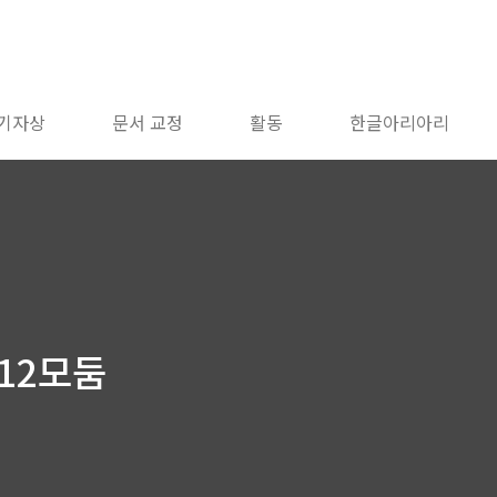
 기자상
문서 교정
활동
한글아리아리
/12모둠