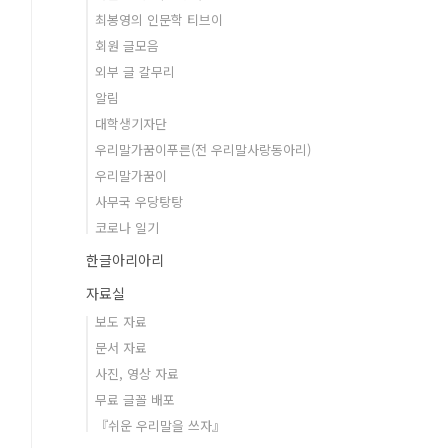
최봉영의 인문학 티브이
회원 글모음
외부 글 갈무리
알림
대학생기자단
우리말가꿈이푸른(전 우리말사랑동아리)
우리말가꿈이
사무국 우당탕탕
코로나 일기
한글아리아리
자료실
보도 자료
문서 자료
사진, 영상 자료
무료 글꼴 배포
『쉬운 우리말을 쓰자』