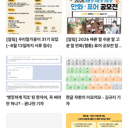
[알림] 우리말가꿈이 31기 모집
[알림] 2026 바른 말 쉬운 말 고
(~8월 13일까지 서류 접수)
운 말 만화(웹툰)·표어 공모전 알림
(~9월 20일까지 접수)
‘명징하게 직조’된 한자어, 꼭 써야
한글 자판의 이모저모 - 김규리 기
만 하나? - 권나현 기자
자