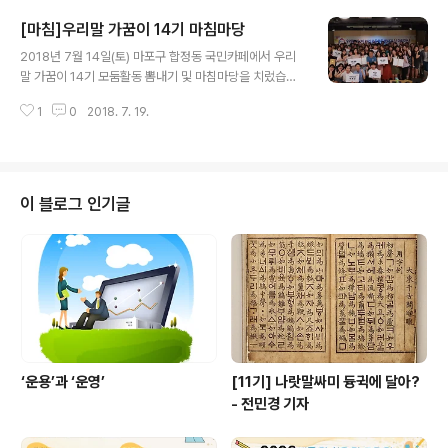
말 가꿈이 15기 모집을 하였고, 1차 서류 접수를 거쳐 8월
[마침]우리말 가꿈이 14기 마침마당
28일(화)~8월 30일(목)까지 3일 동안, 한글 학회에서 면
글 내용
접을 진행하고 있습니다. 면접에서 뽑힌 우리말 가꿈이 15
2018년 7월 14일(토) 마포구 합정동 국민카페에서 우리
기는 9월부터 약 4개월 동안 활동하게 됩니다.
말 가꿈이 14기 모둠활동 뽐내기 및 마침마당을 치렀습니
다. 행사 1부에서는 서울, 경기, 인천 지역의 약 100여 명의
1
0
2018. 7. 19.
학생이 올 4월부터 3개월 동안 우리말과 한글 사랑 활동을
펼친 결과를 발표했고, 2부에서는 마침보람(수료증)과 우
수활동 가꿈이와 모둠을 시상했습니다. 한글문화연대 이건
범대 대표는 활동을 마치는 가꿈이들에게 “여러분은 적어
도 3가지 인연을 맺었습니다. 함께 활동한 친구, 한글문화
이 블로그 인기글
연대, 우리말과 한글에 대한 인연을 소중하게 담아 두세
요.”라고 말했다. 우리말 가꿈이 14기는 5월 15일 세종대
왕 나신 날 알리기, 서울 지하철 호선에 담긴 우리말 이야
기, '물은 스스로'라는 붙임딱지 붙이기, 국어책임관에게 응
원편지 쓰기'와 같은 ..
‘운용’과 ‘운영’
[11기] 나랏말싸미 듕귁에 달아?
- 전민경 기자