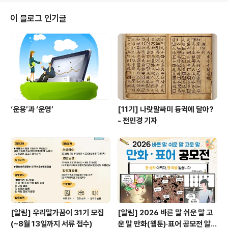
이 블로그 인기글
‘운용’과 ‘운영’
[11기] 나랏말싸미 듕귁에 달아?
- 전민경 기자
[알림] 우리말가꿈이 31기 모집
[알림] 2026 바른 말 쉬운 말 고
(~8월 13일까지 서류 접수)
운 말 만화(웹툰)·표어 공모전 알림