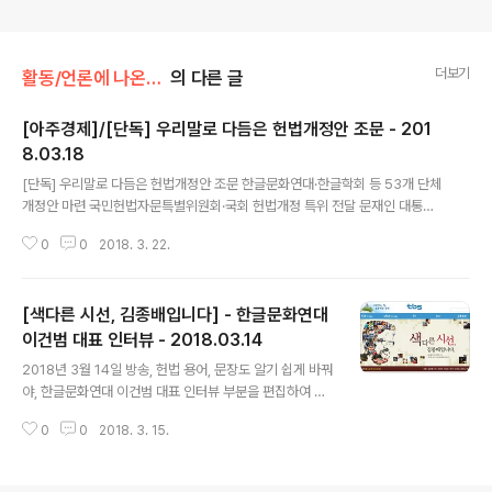
더보기
활동/언론에 나온 우리
의 다른 글
[아주경제]/[단독] 우리말로 다듬은 헌법개정안 조문 - 201
8.03.18
글 내용
[단독] 우리말로 다듬은 헌법개정안 조문 한글문화연대·한글학회 등 53개 단체
개정안 마련 국민헌법자문특별위원회·국회 헌법개정 특위 전달 문재인 대통령
이 헌법을 우리말로 바꾸는 작업이 필요하다고 강조한 가운데, 한글문화연대·한
0
0
2018. 3. 22.
글학회 등 53개 단체가 모여 헌법을 우리말로 다듬은 헌법 개정안을 마련했다.
국회의 권한을 담은 헌법 제60조 2항에는 '국회는 선전포고, 국군의 외국에의
파견 또는 외국군대의 대한민국 영역 안에서의 주류에 대한 동의권을 가진다'라
[색다른 시선, 김종배입니다] - 한글문화연대
고 돼 있다. 한자어(주류·駐留)와 일본식 표현(~에의)으로 내용을 이해하기 어
렵다. 18일 '알기 쉬운 헌법 만들기 국민운동본부'에 따르면 '국회는 전쟁을 선
이건범 대표 인터뷰 - 2018.03.14
글 내용
포하거나, 국군을 외국에 파견하거나, 외국 군대를 대한민국 영토에 주둔하게
2018년 3월 14일 방송, 헌법 용어, 문장도 알기 쉽게 바꿔
하는 일에 대해 동의..
야, 한글문화연대 이건범 대표 인터뷰 부분을 편집하여 올
립니다.
0
0
2018. 3. 15.