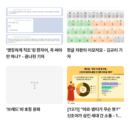
(~9월 20일까지 접수)
‘명징하게 직조’된 한자어, 꼭 써야
한글 자판의 이모저모 - 김규리 기
만 하나? - 권나현 기자
자
‘브레드’와 호칭 문화
[13기] “야르·밤티가 무슨 뜻?”
신조어가 삼킨 세대 간 소통 - 13
기 기자단 이윤경