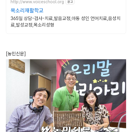
http://www.voiceschool.org
광고
목소리재활학교
365일 상담-검사-치료,발음교정,아동 성인 언어치료,음성치
료,발성교정,목소리성형
[농민신문]