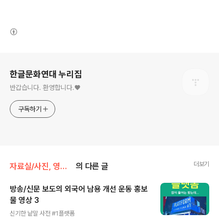
(새창열림)
로그 정보
한글문화연대 누리집
반갑습니다. 환영합니다.♥
구독하기
더보기
자료실/사진, 영상 자료
의 다른 글
방송/신문 보도의 외국어 남용 개선 운동 홍보
물 영상 3
글 내용
신기한 낱말 사전 #1플랫폼