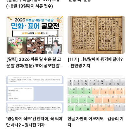
(~8월 13일까지 서류 접수)
[알림] 2026 바른 말 쉬운 말 고
[11기] 나랏말싸미 듕귁에 달아?
운 말 만화(웹툰)·표어 공모전 알림
- 전민경 기자
(~9월 20일까지 접수)
‘명징하게 직조’된 한자어, 꼭 써야
한글 자판의 이모저모 - 김규리 기
만 하나? - 권나현 기자
자