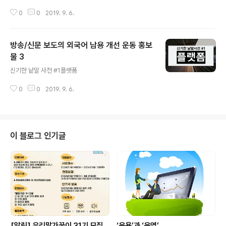
0
0
2019. 9. 6.
방송/신문 보도의 외국어 남용 개선 운동 홍보
물 3
글 내용
신기한 낱말 사전 #1플랫폼
0
0
2019. 9. 6.
이 블로그 인기글
[알림] 우리말가꿈이 31기 모집
‘운용’과 ‘운영’