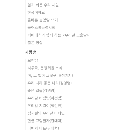
알기 쉬운 우리 새말
한국어학교
올바른 높임말 쓰기
국어소통능력시험
티비에스와 함께 하는 <우리말 고운말>
짧은 영상
사랑방
모람방
사무국, 운영위원 소식
아, 그 말이 그렇구나(성기지)
우리 나라 좋은 나라(김영명)
좋은 말들(김영명)
우리말 비빔밥(이건범)
우리말 지킴이(정인환)
정재환의 우리말 비타민
한글 그림글자(김대혁)
다빈치 아트(김대혁)