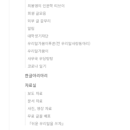
최봉영의 인문학 티브이
회원 글모음
외부 글 갈무리
알림
대학생기자단
우리말가꿈이푸른(전 우리말사랑동아리)
우리말가꿈이
사무국 우당탕탕
코로나 일기
한글아리아리
자료실
보도 자료
문서 자료
사진, 영상 자료
무료 글꼴 배포
『쉬운 우리말을 쓰자』