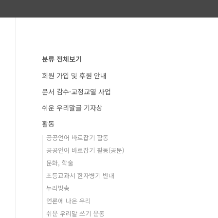
분류 전체보기
회원 가입 및 후원 안내
문서 감수·교정교열 사업
쉬운 우리말글 기자상
활동
공공언어 바로잡기 활동
공공언어 바로잡기 활동(공문)
문화, 학술
초등교과서 한자병기 반대
누리방송
언론에 나온 우리
쉬운 우리말 쓰기 운동