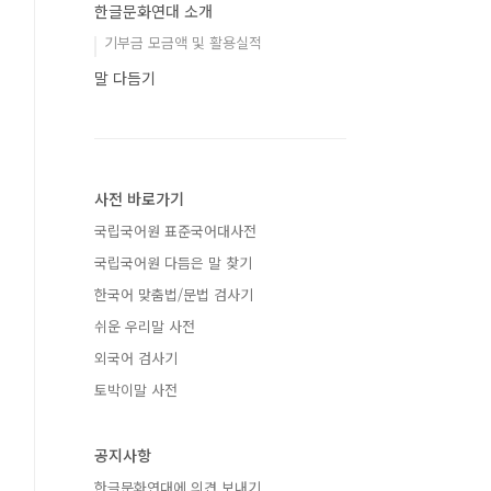
한글문화연대 소개
기부금 모금액 및 활용실적
말 다듬기
사전 바로가기
국립국어원 표준국어대사전
국립국어원 다듬은 말 찾기
한국어 맞춤법/문법 검사기
쉬운 우리말 사전
외국어 검사기
토박이말 사전
공지사항
한글문화연대에 의견 보내기