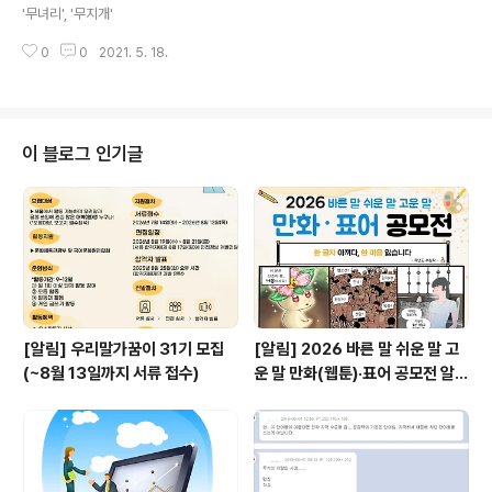
'무녀리', '무지개'
0
0
2021. 5. 18.
이 블로그 인기글
[알림] 우리말가꿈이 31기 모집
[알림] 2026 바른 말 쉬운 말 고
(~8월 13일까지 서류 접수)
운 말 만화(웹툰)·표어 공모전 알림
(~9월 20일까지 접수)