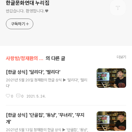
한글문화연대 누리집
반갑습니다. 환영합니다.♥
구독하기
더보기
사랑방/정재환의 우리말 비타민
의 다른 글
[한글 상식] '달리다', '딸리다'
글 내용
2021년 5월 20일 정재환의 한글 상식 ▶ '달리다', '딸리
다'
0
0
2021. 5. 24.
[한글 상식] '단골집', '동냥', '무녀리', '무지
개'
글 내용
2021년 5월 13일 정재환의 한글 상식 ▶ '단골집', '동냥',