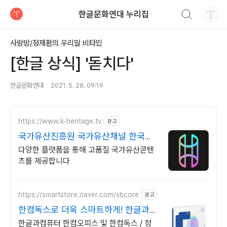
검색하기
한글문화연대 누리집
티스토리
사랑방/정재환의 우리말 비타민
[한글 상식] '돋치다'
한글문화연대
2021. 5. 28. 09:19
https://www.k-heritage.tv
광고
국가유산진흥원 국가유산채널 한국의
세계유산 영상
다양한 플랫폼을 통해 고품질 국가유산콘텐
츠를 제공합니다
https://smartstore.naver.com/sbcore
광고
한컴독스로 더욱 스마트하게! 한글과컴
퓨터 정품 인증점
한글과컴퓨터 한컴오피스 및 한컴독스 / 정