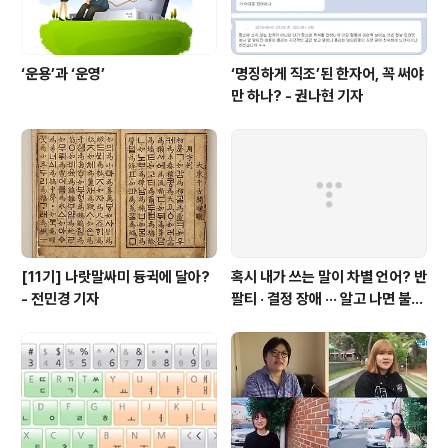
‘운용’과 ‘운영’
‘명징하게 직조’된 한자어, 꼭 써야
만 하나? - 권나현 기자
[11기] 나랏말싸미 듕귁에 달아?
혹시 내가 쓰는 말이 차별 언어? 반
- 전민경 기자
팔티 · 결정 장애 ··· 알고 나면 불편
한 표현들 - 정채린 기자