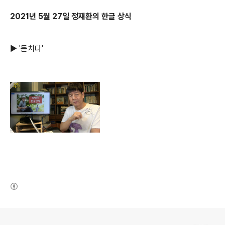
2021년 5월 27일 정재환의 한글 상식
▶ '돋치다'
(새창열림)
로그 정보