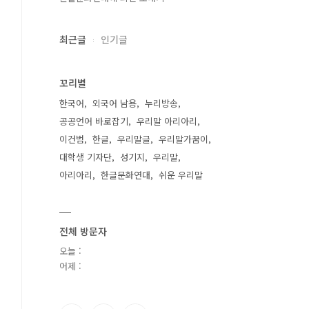
최근글
인기글
꼬리별
한국어
외국어 남용
누리방송
공공언어 바로잡기
우리말 아리아리
이건범
한글
우리말글
우리말가꿈이
대학생 기자단
성기지
우리말
아리아리
한글문화연대
쉬운 우리말
전체 방문자
오늘 :
어제 :