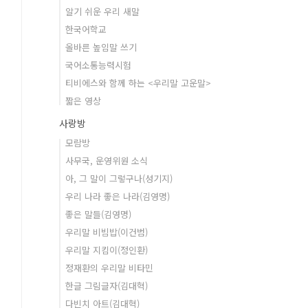
알기 쉬운 우리 새말
한국어학교
올바른 높임말 쓰기
국어소통능력시험
티비에스와 함께 하는 <우리말 고운말>
짧은 영상
사랑방
모람방
사무국, 운영위원 소식
아, 그 말이 그렇구나(성기지)
우리 나라 좋은 나라(김영명)
좋은 말들(김영명)
우리말 비빔밥(이건범)
우리말 지킴이(정인환)
정재환의 우리말 비타민
한글 그림글자(김대혁)
다빈치 아트(김대혁)