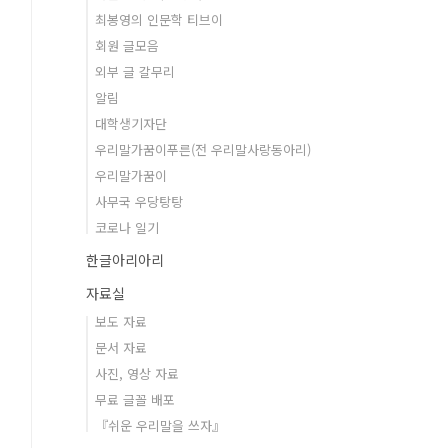
최봉영의 인문학 티브이
회원 글모음
외부 글 갈무리
알림
대학생기자단
우리말가꿈이푸른(전 우리말사랑동아리)
우리말가꿈이
사무국 우당탕탕
코로나 일기
한글아리아리
자료실
보도 자료
문서 자료
사진, 영상 자료
무료 글꼴 배포
『쉬운 우리말을 쓰자』