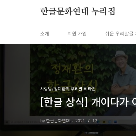
본문 바로가기
한글문화연대 누리집
소개
회원 가입
쉬운 우리말글
사랑방/정재환의 우리말 비타민
[한글 상식] 개이다가
by 한글문화연대
2021. 7. 12.