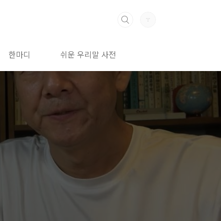
한마디
쉬운 우리말 사전