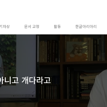
 기자상
문서 교정
활동
한글아리아리
 아니고 개다라고