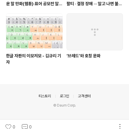
운 말 만화(웹툰)·표어 공모전 알림
팔티 · 결정 장애 ··· 알고 나면 불편
(~9월 20일까지 접수)
한 표현들 - 정채린 기자
한글 자판의 이모저모 - 김규리 기
‘브레드’와 호칭 문화
자
의안내
티스토리
로그인
고객센터
© Daum Corp.
0
0