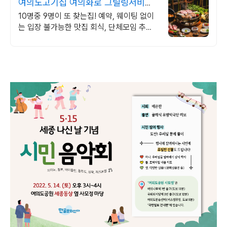
여의도고기집 여의화로 그릴링서비스,
대나무숲 힐링
10명중 9명이 또 찾는집! 예약, 웨이팅 없이
는 입장 불가능한 맛집 회식, 단체모임 추천!!
숯불화로구이 전문점!!