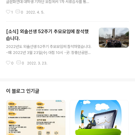
글문화연대 대학생 기자단 모집에서 1차 서류심사를 통과
한 지원자를 대상으로 지난 4월 2일(토)~3일(일)까지 2일
1
0
2022. 4. 5.
에 걸쳐 면접을 진행하여 최종 12명의 학생을 9기 기자단
으로 정하였습니다. 한글문화연대 대학생 기자단 9기로 뽑
히신 분들은 아래와 같습니다. 더불어 대학생 기자단 지원
[소식] 외솔선생 52주기 추모모임에 참석했
으로 우리말과 한글 그리고 한글문화연대에 관심과 열정을
보여주신 분들 모두 고맙습니다. 9기의 첫 모임과 교육 일
습니다.
글 내용
정 안내는 합격하신 분들께 개별로 알려드립니다. 앞으로 1
2022년도 외솔선생 52주기 추모모임에 참석하였습니다.
년간 9기 기자단 여러분의 성실하고 활발한 활동을 기대합
-때: 2022년 3월 23일(수) 아침 10시 -곳: 장충단공원
니다.
외솔기념탑 앞 한글 단체들이 모여 외솔 최현배 선생님의
0
0
2022. 3. 23.
정신을 기리는 시간을 가졌습니다. '한글이 목숨'이라는 외
솔 선생님의 가르침을 새기며, 앞으로도 활발한 활동을 꾸
려나가겠습니다.
이 블로그 인기글