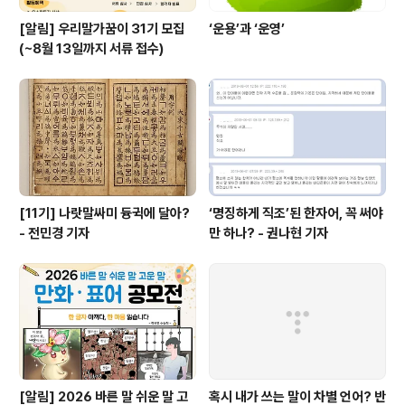
[알림] 우리말가꿈이 31기 모집
‘운용’과 ‘운영’
(~8월 13일까지 서류 접수)
[11기] 나랏말싸미 듕귁에 달아?
‘명징하게 직조’된 한자어, 꼭 써야
- 전민경 기자
만 하나? - 권나현 기자
[알림] 2026 바른 말 쉬운 말 고
혹시 내가 쓰는 말이 차별 언어? 반