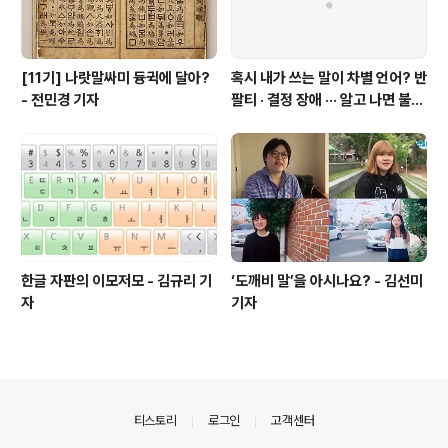
[11기] 나랏말싸미 듕귁에 달아?
혹시 내가 쓰는 말이 차별 언어? 반
- 전민경 기자
팔티 · 결정 장애 ··· 알고 나면 불편
한 표현들 - 정채린 기자
한글 자판의 이모저모 - 김규리 기
‘도깨비 말’을 아시나요? - 김선미
자
기자
의안내
티스토리
로그인
고객센터