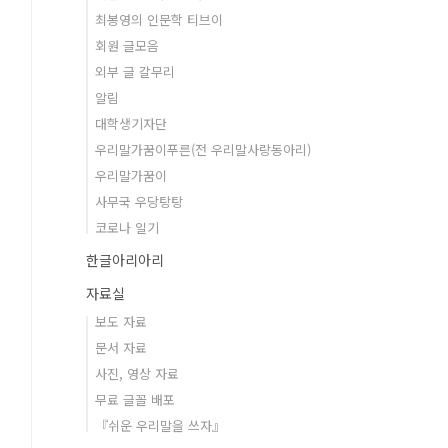
최봉영의 인문학 티브이
회원 글모음
외부 글 갈무리
알림
대학생기자단
우리말가꿈이푸른(전 우리말사랑동아리)
우리말가꿈이
사무국 우당탕탕
코로나 일기
한글아리아리
자료실
보도 자료
문서 자료
사진, 영상 자료
무료 글꼴 배포
『쉬운 우리말을 쓰자』