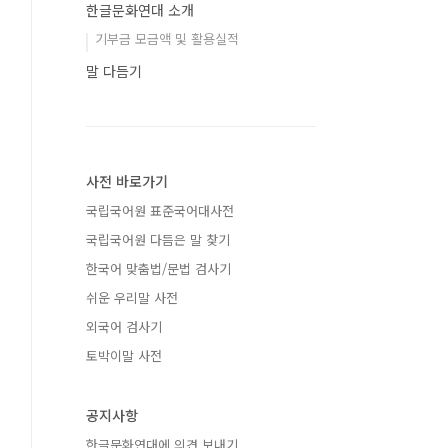
한글문화연대 소개
기부금 모금액 및 활용실적
말 다듬기
사전 바로가기
국립국어원 표준국어대사전
국립국어원 다듬은 말 찾기
한국어 맞춤법/문법 검사기
쉬운 우리말 사전
외국어 검사기
토박이말 사전
공지사항
한글문화연대에 의견 보내기