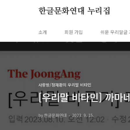
본문 바로가기
한글문화연대 누리집
소개
회원 가입
쉬운 우리말글
사랑방/정재환의 우리말 비타민
[우리말 비타민] 까마
by 한글문화연대
2023. 9. 15.