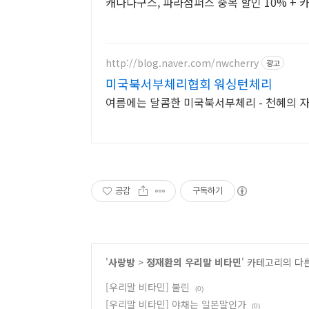
캐나다구스, 파라점퍼스 중복 할인 10% + 카
http://blog.naver.com/nwcherry
광고
미국북서부체리협회 워싱턴체리
여름에는 달콤한 미국북서부체리 - 천혜의
공감
구독하기
'
사랑방
>
정재환의 우리말 비타민
' 카테고리의 다
[우리말 비타민] 불린
(0)
[우리말 비타민] 야채는 일본말인가
(0)