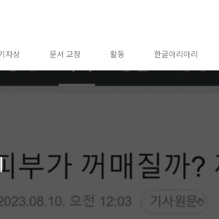
 기자상
문서 교정
활동
한글아리아리
네