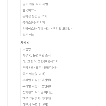
알기 쉬운 우리 새말
한국어학교
올바른 높임말 쓰기
국어소통능력시험
티비에스와 함께 하는 <우리말 고운말>
짧은 영상
사랑방
모람방
사무국, 운영위원 소식
아, 그 말이 그렇구나(성기지)
우리 나라 좋은 나라(김영명)
좋은 말들(김영명)
우리말 비빔밥(이건범)
우리말 지킴이(정인환)
정재환의 우리말 비타민
한글 그림글자(김대혁)
다빈치 아트(김대혁)