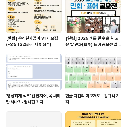
[알림] 우리말가꿈이 31기 모집
[알림] 2026 바른 말 쉬운 말 고
(~8월 13일까지 서류 접수)
운 말 만화(웹툰)·표어 공모전 알림
(~9월 20일까지 접수)
‘명징하게 직조’된 한자어, 꼭 써야
한글 자판의 이모저모 - 김규리 기
만 하나? - 권나현 기자
자