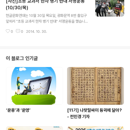
[사진]초등 교과서 한자 병기 반대 서명운동
(10/30/목)
글 내용
한글문화연대는 10월 30일 목요일, 광화문역 8번 출입구
앞에서 "초등 교과서 한자 병기 반대" 서명운동을 했습니
다. 2014년 9월 24일에 교육부가 발표한 2018년 새 교
0
0
2014. 10. 30.
육과정 개편안에 든 "교과서 한자 병기 확대 방침"이 강행
되면 국민의 국어 정체성이 약해지고 국어 교육이 뒷걸음
질 치며, 어린 학생들의 학습 부담은 늘고 사교육만 흘러넘
칠 것입니다. 뜻을 함께하시는 분께서는 아래에 있는 서명
용지에 주변 분들의 서명을 받아 02-6082-8855(한글
이 블로그 인기글
문화연대 사무국 전송/팩스)으로 보내주세요. 함께하는 분
들의 마음을 모아 교육부에 전하겠습니다.
‘운용’과 ‘운영’
[11기] 나랏말싸미 듕귁에 달아?
- 전민경 기자