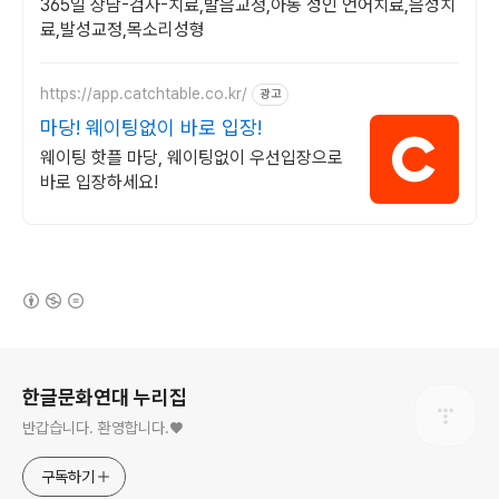
365일 상담-검사-치료,발음교정,아동 성인 언어치료,음성치
료,발성교정,목소리성형
https://app.catchtable.co.kr/
광고
마당! 웨이팅없이 바로 입장!
웨이팅 핫플 마당, 웨이팅없이 우선입장으로
바로 입장하세요!
(새창열림)
로그 정보
한글문화연대 누리집
반갑습니다. 환영합니다.♥
구독하기