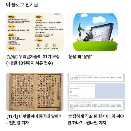
인상적이었습니다. 한글문화연대 이건범대 대표는 모둠마
이 블로그 인기글
다 마침보람(수료증)을 건네고 악수를 하였으며 우수 활동
모둠상, 우수 활동 개인상을 시상하였습니다. 우리말 가꿈
이 12기는 5월 15일 세종대왕 나신 날 알리기, '고맙습니
다'라는 토박이말 퍼트리기, 외국어 정책이름이나 로마자
로 표기한 공공시설물의 팻말..
[알림] 우리말가꿈이 31기 모집
‘운용’과 ‘운영’
(~8월 13일까지 서류 접수)
[11기] 나랏말싸미 듕귁에 달아?
‘명징하게 직조’된 한자어, 꼭 써야
- 전민경 기자
만 하나? - 권나현 기자