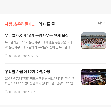
더보기
사랑방/우리말가꿈이
의 다른 글
우리말가꿈이 13기 운영사무국 인재 모집
글 내용
우리말가꿈이 13기 운영사무국에서 일할 분을 찾습니다.
☞ 운영사무국에 지원하기 '우리말가꿈이'는 우리말과 한
글을 지키고 가꾸는 활동을 펼칠 목적으로 뜻있는 대학생
0
0
2017. 7. 22.
들이 모여 활동하는 우리말글 사랑 단체입니다. 2011년 1
기 활동을 시작으로 어느덧 13기 활동을 준비하고 있습니
다. 한글날을 다시 공휴일로 만든 일, 서울 지하철 5678호
우리말 가꿈이 12기 마침마당
선의 안내방송에서 ‘스크린도어’라는 말 대신 ‘안전문’으로
글 내용
바꾼 일, ‘제세동기’라는 어려운 말을 ‘자동심장충격기’라는
2017년 7월1일(토) 마포구 합정동 국민카페에서 '우리말
쉬운 말로 퍼트린 일, 한글 무늬로 옷을 만들어 맵시 자랑
가꿈이 12기' 마침마당을 치렀습니다. 올 4월부터 3개월
(패션쇼)을 펼친 일, 중고등학교에 우리말글 사랑 강연을
동안 우리말과 한글 사랑 활동을 펼친 100여 명의 대학생
하러 다닌 일, 국립국어원 말 다듬기 회의에 젊은 세대의 목
0
0
2017. 7. 6.
들이 행사 장소에 모였습니다. 4시 30분부터는 그간에 펼
소리를 전달한 일, 5월 15일 세종대왕 태어나신 날을 널리
친 모둠 활동을 자랑하는 '모둠활동 뽐내기'를 했는데요. 생
알린 일, 외국어 파..
동감 있는 발표 모습 중에서도 포켓몬스터 게임에 빗대어
외국어 남용하는 '몬스터'를 잡는 활동을 발표한 모둠이 참