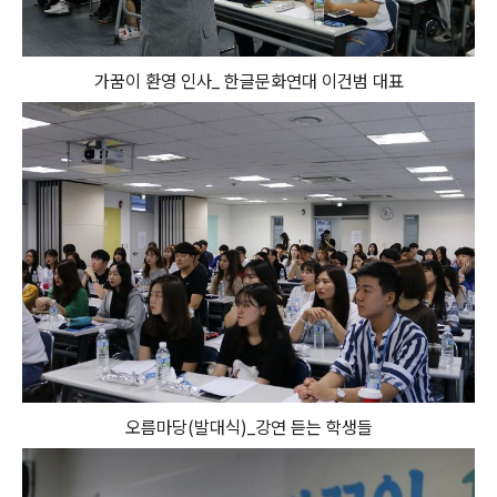
가꿈이 환영 인사_ 한글문화연대 이건범 대표
오름마당(발대식)_강연 듣는 학생들