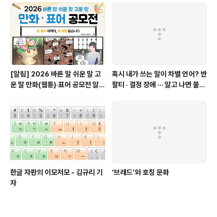
[알림] 2026 바른 말 쉬운 말 고
혹시 내가 쓰는 말이 차별 언어? 반
운 말 만화(웹툰)·표어 공모전 알림
팔티 · 결정 장애 ··· 알고 나면 불편
(~9월 20일까지 접수)
한 표현들 - 정채린 기자
한글 자판의 이모저모 - 김규리 기
‘브레드’와 호칭 문화
자