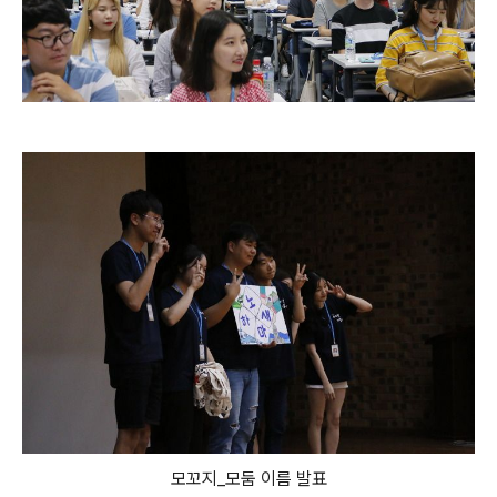
모꼬지_모둠 이름 발표