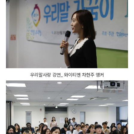
우리말사랑 강연_ 와이티엔 차현주 앵커