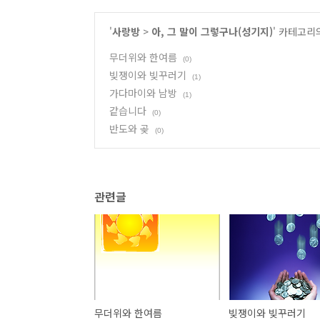
'
사랑방
>
아, 그 말이 그렇구나(성기지)
' 카테고리
무더위와 한여름
(0)
빚쟁이와 빚꾸러기
(1)
가다마이와 남방
(1)
같습니다
(0)
반도와 곶
(0)
관련글
무더위와 한여름
빚쟁이와 빚꾸러기