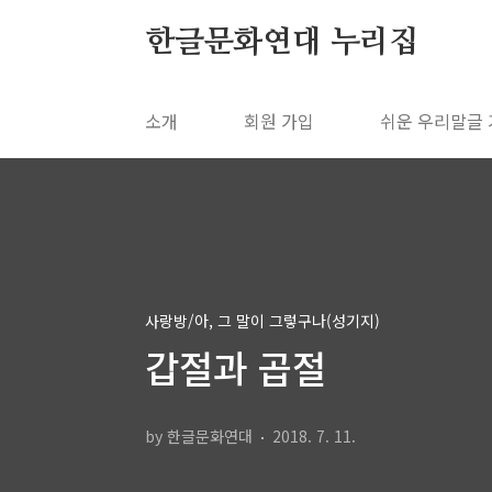
본문 바로가기
한글문화연대 누리집
소개
회원 가입
쉬운 우리말글
사랑방/아, 그 말이 그렇구나(성기지)
갑절과 곱절
by 한글문화연대
2018. 7. 11.