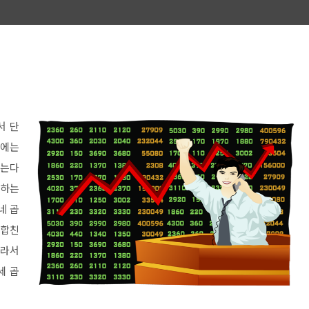
서 단
때에는
않는다
 하는
네 곱
 합친
따라서
세 곱