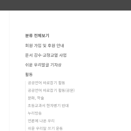
분류 전체보기
회원 가입 및 후원 안내
문서 감수·교정교열 사업
쉬운 우리말글 기자상
활동
공공언어 바로잡기 활동
공공언어 바로잡기 활동(공문)
문화, 학술
초등교과서 한자병기 반대
누리방송
언론에 나온 우리
쉬운 우리말 쓰기 운동