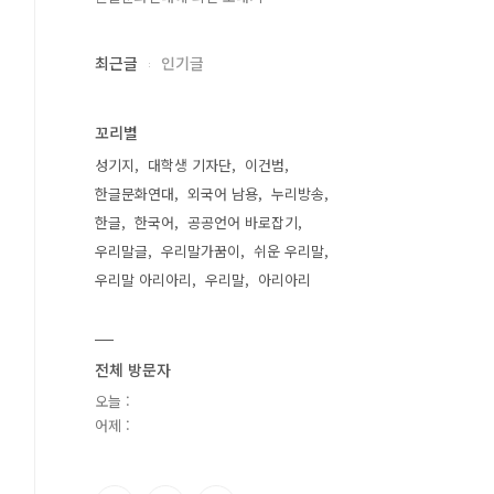
최근글
인기글
꼬리별
성기지
대학생 기자단
이건범
한글문화연대
외국어 남용
누리방송
한글
한국어
공공언어 바로잡기
우리말글
우리말가꿈이
쉬운 우리말
우리말 아리아리
우리말
아리아리
전체 방문자
오늘 :
어제 :