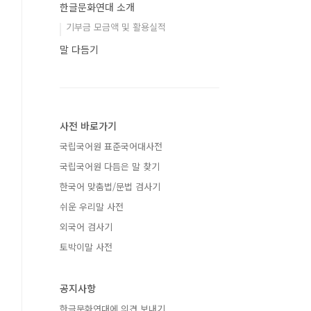
한글문화연대 소개
기부금 모금액 및 활용실적
말 다듬기
사전 바로가기
국립국어원 표준국어대사전
국립국어원 다듬은 말 찾기
한국어 맞춤법/문법 검사기
쉬운 우리말 사전
외국어 검사기
토박이말 사전
공지사항
한글문화연대에 의견 보내기