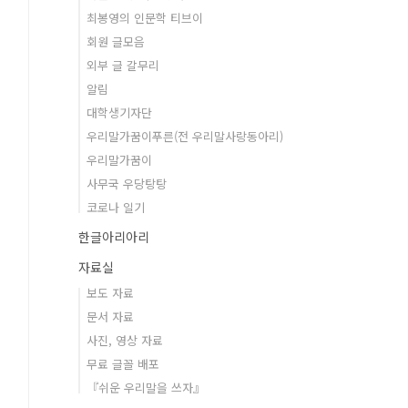
최봉영의 인문학 티브이
회원 글모음
외부 글 갈무리
알림
대학생기자단
우리말가꿈이푸른(전 우리말사랑동아리)
우리말가꿈이
사무국 우당탕탕
코로나 일기
한글아리아리
자료실
보도 자료
문서 자료
사진, 영상 자료
무료 글꼴 배포
『쉬운 우리말을 쓰자』