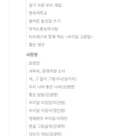
알기 쉬운 우리 새말
한국어학교
올바른 높임말 쓰기
국어소통능력시험
티비에스와 함께 하는 <우리말 고운말>
짧은 영상
사랑방
모람방
사무국, 운영위원 소식
아, 그 말이 그렇구나(성기지)
우리 나라 좋은 나라(김영명)
좋은 말들(김영명)
우리말 비빔밥(이건범)
우리말 지킴이(정인환)
정재환의 우리말 비타민
한글 그림글자(김대혁)
다빈치 아트(김대혁)