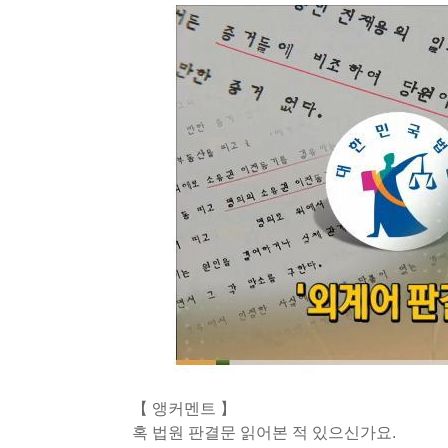
【 앵커멘트 】
혹 법원 판결문 읽어본 적 있으신가요.