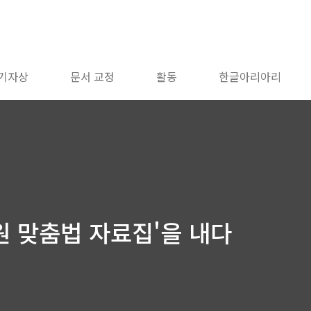
 기자상
문서 교정
활동
한글아리아리
원 맞춤법 자료집'을 내다