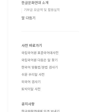
한글문화연대 소개
기부금 모금액 및 활용실적
말 다듬기
사전 바로가기
국립국어원 표준국어대사전
국립국어원 다듬은 말 찾기
한국어 맞춤법/문법 검사기
쉬운 우리말 사전
외국어 검사기
토박이말 사전
공지사항
한글문화연대에 의견 보내기