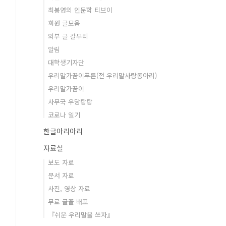
최봉영의 인문학 티브이
회원 글모음
외부 글 갈무리
알림
대학생기자단
우리말가꿈이푸른(전 우리말사랑동아리)
우리말가꿈이
사무국 우당탕탕
코로나 일기
한글아리아리
자료실
보도 자료
문서 자료
사진, 영상 자료
무료 글꼴 배포
『쉬운 우리말을 쓰자』