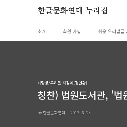
본문 바로가기
한글문화연대 누리집
소개
회원 가입
쉬운 우리말글
사랑방/우리말 지킴이(정인환)
칭찬) 법원도서관, '법
by 한글문화연대
2013. 6. 25.