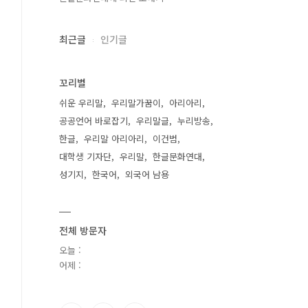
최근글
인기글
꼬리별
쉬운 우리말
우리말가꿈이
아리아리
공공언어 바로잡기
우리말글
누리방송
한글
우리말 아리아리
이건범
대학생 기자단
우리말
한글문화연대
성기지
한국어
외국어 남용
전체 방문자
오늘 :
어제 :