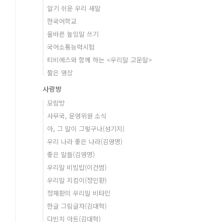
알기 쉬운 우리 새말
한국어학교
올바른 높임말 쓰기
국어소통능력시험
티비에스와 함께 하는 <우리말 고운말>
짧은 영상
사랑방
모람방
사무국, 운영위원 소식
아, 그 말이 그렇구나(성기지)
우리 나라 좋은 나라(김영명)
좋은 말들(김영명)
우리말 비빔밥(이건범)
우리말 지킴이(정인환)
정재환의 우리말 비타민
한글 그림글자(김대혁)
다빈치 아트(김대혁)