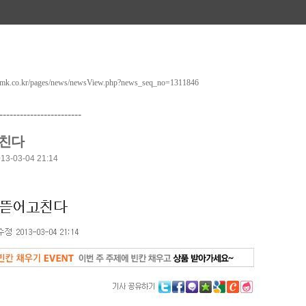
n.mk.co.kr/pages/news/newsView.php?news_seq_no=1311846
------------------------
고친다
-03-04 21:14