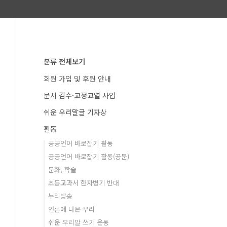
분류 전체보기
회원 가입 및 후원 안내
문서 감수·교정교열 사업
쉬운 우리말글 기자상
활동
공공언어 바로잡기 활동
공공언어 바로잡기 활동(공문)
문화, 학술
초등교과서 한자병기 반대
누리방송
언론에 나온 우리
쉬운 우리말 쓰기 운동