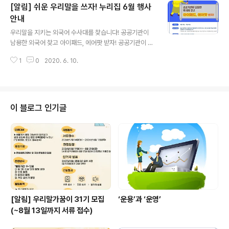
[알림] 쉬운 우리말을 쓰자! 누리집 6월 행사
님들이 엎치락뒤치락하고 있는 가운데 혜성처럼 등장한 송
*리 님과 박*기 님!! 과연 누가 으뜸 수사관이 될 수 있을지
안내
글 내용
( ͡° ͜ʖ ͡°) 아직 수사관 자리가 많이 남아있으니 어서 도전하
우리말을 지키는 외국어 수사대를 찾습니다! 공공기관이
세요!!당신도 으뜸 수사관이 될 수 있습니다♥ 모두 아리아
남용한 외국어 찾고 아이패드, 에어팟 받자! 공공기관이 남
리!! (ง •̀_•́)ง 자세한 내용 보러 가기 ▷▶▷▶▷▶ 공공기
용한 외국어를 가장 많이, 그리고 잘 찾은 사람에게 '우리말
관이 남용한 외국어 신고하러 가기 ▶▷▶▷▶▷
1
0
2020. 6. 10.
지키는 외국어 수사대'의 수사관으로 임명하며 상품을 드
립니다. ▶ 기간: 6월 10일 ~ 7월 20일 ▶ 발표: 7월 24
일 (금)*쉬운 우리말을 쓰자 누리집 '알림 게시판'과 한글문
화연대 누리집에 공지 예정*당첨자에게는 개별 연락 드립
니다. ▶ 시상:- 으뜸수사관상(1명) 아이패드 7세대 128G
이 블로그 인기글
B *최소 게시글 수 50개- 버금수사관상(3명) 에어팟 2세
대 *최소 게시글 수 50개- 보람수사관상(20명) 문화상품
권 3만원 *최소 게시글 수 10개- 행운상(20명) 편의점 상
품권 5천원 *최소 게시글 수 1개 ▶ 참가 방법:1. 공공..
[알림] 우리말가꿈이 31기 모집
‘운용’과 ‘운영’
(~8월 13일까지 서류 접수)