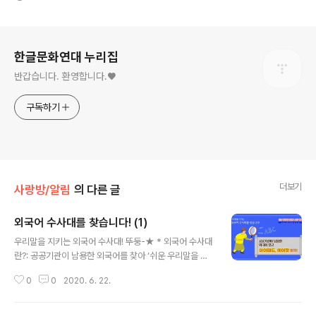
로그 정보
한글문화연대 누리집
반갑습니다. 환영합니다.♥
구독하기
더보기
사랑방/알림
의 다른 글
외국어 수사대를 찾습니다! (1)
글 내용
우리말을 지키는 외국어 수사대! 뚜둥-★ * 외국어 수사대
란?: 공공기관이 남용한 외국어를 찾아 ‘쉬운 우리말을 쓰
자!’ 누리집 ‘신청하기’ 게시판에 글을 쓰시면 외국어 수사
0
0
2020. 6. 22.
관으로 임명하고 아이패드, 에어팟을 드립니다. 20일간 무
려 508건의 외국어 신고 글이 들어왔습니다~! 영예의 으
뜸 수사관 자리를 놓고 김*훈, 류*필, 조*경, 이*진 수사관