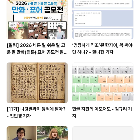
[알림] 2026 바른 말 쉬운 말 고
‘명징하게 직조’된 한자어, 꼭 써야
운 말 만화(웹툰)·표어 공모전 알림
만 하나? - 권나현 기자
(~9월 20일까지 접수)
[11기] 나랏말싸미 듕귁에 달아?
한글 자판의 이모저모 - 김규리 기
- 전민경 기자
자