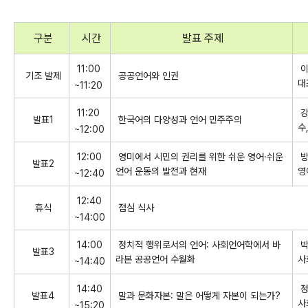
구분
시간
발표 주제
11:00
이
기조 발제
공공언어와 인권
대
~11:20
11:20
강
발표1
한국어의 다양성과 언어 민주주의
수
~12:00
12:00
영미에서 시민의 권리를 위한 쉬운 영어·쉬운
방
발표2
언어 운동의 발전과 현재
영
~12:40
12:40
휴식
점심 식사
~14:00
14:00
정치적 행위로서의 언어: 사회언어학에서 바
박
발표3
라본 공공언어 수월화
사
~14:40
14:40
정
발표4
말과 문화자본: 말은 어떻게 자본이 되는가?
사
~15:20