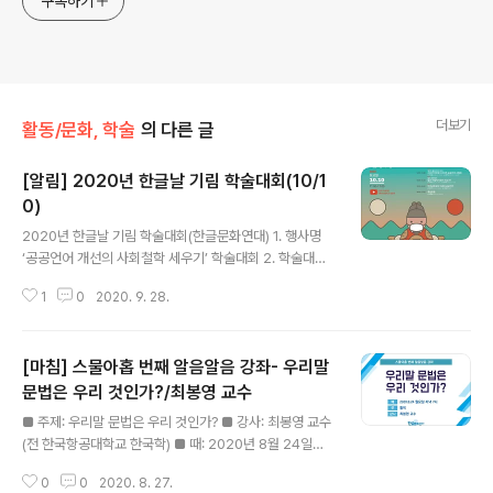
구독하기
더보기
활동/문화, 학술
의 다른 글
[알림] 2020년 한글날 기림 학술대회(10/1
0)
글 내용
2020년 한글날 기림 학술대회(한글문화연대) 1. 행사명
‘공공언어 개선의 사회철학 세우기’ 학술대회 2. 학술대회
얼개 ㅇ 주제: 공공언어 수월화의 사회철학을 세운다.ㅇ 때:
1
0
2020. 9. 28.
2020년 10월 10일 토요일 오전 11시 ~ 오후 5시ㅇ 곳:
서울대호암교수회관 2층 마로니에 / 유튜브 ‘한글주간’ 생
중계 ㅇ 주최: 사단법인 한글문화연대, 한겨레말글연구소
[마침] 스물아홉 번째 알음알음 강좌- 우리말
ㅇ 후원: 문화체육관광부ㅇ 주요 일정 구분 시간 발표 주제
발표자 토론자 기조 발제 11:00~11:20 공공언어와 인권
문법은 우리 것인가?/최봉영 교수
글 내용
이건범, 한글문화연대 대표 없음 발표1 11:20~12:00 한
■ 주제: 우리말 문법은 우리 것인가? ■ 강사: 최봉영 교수
국어의 다양성과 언어 민주주의 강미아, 유타밸리대 교수,
(전 한국항공대학교 한국학) ■ 때: 2020년 8월 24일
교육학 김선철, 국립국어원 공공언어과장 발표2 12:00~1
(월), 저녁 7시 ■ 곳: 활짝(마포 한글문화연대 강의실) 한
2:40 영미에서 시민의 권리를 위한 쉬운 영어·쉬운 언..
0
0
2020. 8. 27.
글문화연대에서는 라는 주제로 스물아홉 번째 알음알음 강