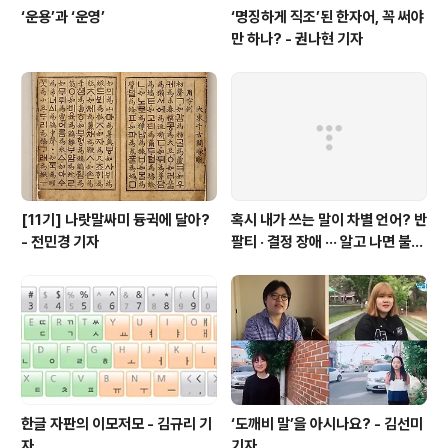
‘운용’과 ‘운영’
‘명징하게 직조’된 한자어, 꼭 써야
만 하나? - 권나현 기자
[11기] 나랏말싸미 듕귁에 달아?
혹시 내가 쓰는 말이 차별 언어? 반
- 전민경 기자
팔티 · 결정 장애 ··· 알고 나면 불편
한 표현들 - 정채린 기자
한글 자판의 이모저모 - 김규리 기
‘도깨비 말’을 아시나요? - 김선미
자
기자