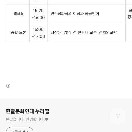
15:20
장
발표5
민주공화국의 이념과 공공언어
정
~16:00
16:00
종합 토론
좌장: 김영명, 전 한림대 교수, 정치외교학
~17:00
(새창열림)
로그 정보
한글문화연대 누리집
반갑습니다. 환영합니다.♥