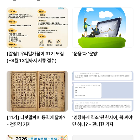
[알림] 우리말가꿈이 31기 모집
‘운용’과 ‘운영’
(~8월 13일까지 서류 접수)
[11기] 나랏말싸미 듕귁에 달아?
‘명징하게 직조’된 한자어, 꼭 써야
- 전민경 기자
만 하나? - 권나현 기자