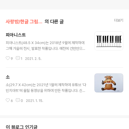
더보기
사랑방/한글 그림글자(김대혁)
의 다른 글
피아니스트
글 내용
피아니스트(48.5 X 34cm)는 2018년 9월에 제작하여
그해 가을에 전시, 발표한 작품입니다. 예전에 건반만으로
피아노의 그림글자를 제작했을 때에 건반의 갯수가 적은
9
1
2021. 2. 5.
편이라 조금 더 많으면 좋을 수 있겠다는 생각에 피아니스
트를 제작하였습니다. 검은색 건반 36개와 흰색 건반 52
개의 총 88개의 건반을 지닌 피아노는 음역이 넓고 표현력
소
이 풍부한 건반악기입니다. 피아노를 직업적으로 연주하는
글 내용
사람을 뜻하는 피아니스트를 건반만으로 표현하는 것은 단
소(29.7 X 42cm)는 2021년 1월에 제작하여 유튜브 '다
순하지만 세련되게 보일 수 있어 시도해 보았는데 실제로
빈치아트'에 올릴 동영상을 위하여 만든 작품입니다. 신축
음악을 전공하신 분들의 좋은 평을 많이 받았던 작품으로
년 '소의 해'를 맞이하여 그림글자로 소를 표현해 보았는데
기억합니다. 이 작품을 구상하고 그리면서 한글이 참 아름
6
0
2021. 1. 15.
올해가 '하얀 소의 해'라고 하여 흰 소를 생각해 보았지만
답다는 생각을 많이 하였던 것으로도 기억되는 작품입니
어색할 것 같아 무난한 갈색의 소를 선택했습니다. 소의 발
다.
굽은 둘로 갈라져 있어 '엄지 척' 하는 모습을 넣으면 재미
가 있을 것 같아 표현해 보았는데 넣을까 말까를 두고 고민
을 많이 했습니다. 2021년에 다들 건강하시고 행복하소!!
이 블로그 인기글