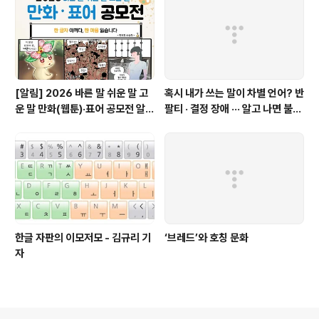
[알림] 2026 바른 말 쉬운 말 고
혹시 내가 쓰는 말이 차별 언어? 반
운 말 만화(웹툰)·표어 공모전 알림
팔티 · 결정 장애 ··· 알고 나면 불편
(~9월 20일까지 접수)
한 표현들 - 정채린 기자
한글 자판의 이모저모 - 김규리 기
‘브레드’와 호칭 문화
자