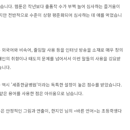
았습니다
.
웹툰은 작년보다 출품작 수가 부쩍 늘어 심사하는 즐거움이
었지만 전반적으로 수준이 상향 평준화되어 심사하는 데 애를 먹었습니
 외국어와 비속어
,
줄임말 사용 등을 인터넷 방송을 소재로 매우 창의
개인의 취향이나 태도의 문제를 넘어서서 이런 말들의 사용을 강요받
습니다
.
>
역시
'
세종한글병원
'
이라는 독특한 설정이 높은 점수를 받았습니다
.
같은 용어를 사용한 점은 아쉬움으로 남습니다
.
>
은 안정적인 그림과 연출이
,
한지민 님의
<
바른 언어
>
는 초등학생다