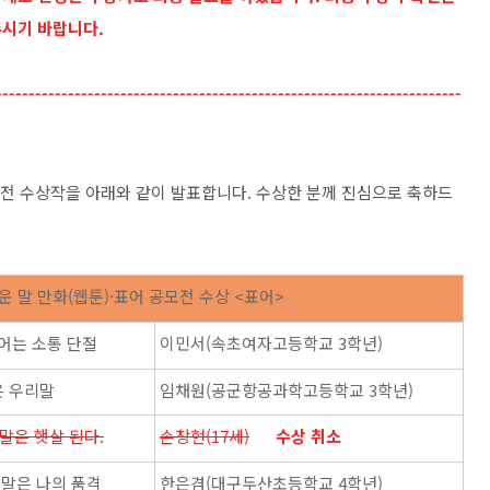
주시기 바랍니다.
-----------------------------------------------------------------------
 공모전 수상작을 아래와 같이 발표합니다. 수상한 분께 진심으로 축하드
쉬운 말 만화(웹툰)·표어 공모전 수상 <표어>
어는 소통 단절
이민서(속초여자고등학교 3학년)
은 우리말
임채원(공군항공과학고등학교 3학년)
 말은 햇살 된다.
손창현(17세)
수상 취소
 말은 나의 품격
한은겸(대구두산초등학교 4학년)