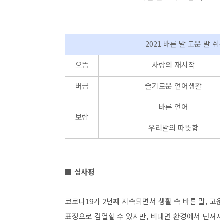
2021 바른 말 고운 말 
으뜸
사랑의 재시작
버금
슬기로운 언어생활
바른 언어
보람
우리말의 따뜻함
■ 심사평
코로나
19
가
2
년째 지속되면서 생활 속 바른 말
,
고
표정으로 검열할 수 있지만
,
비대면 환경에서 던져지