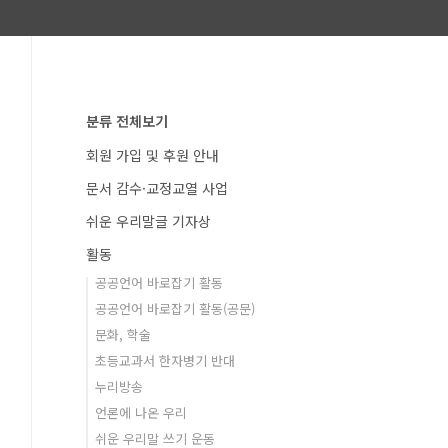
분류 전체보기
회원 가입 및 후원 안내
문서 감수·교정교열 사업
쉬운 우리말글 기자상
활동
공공언어 바로잡기 활동
공공언어 바로잡기 활동(공문)
문화, 학술
초등교과서 한자병기 반대
누리방송
언론에 나온 우리
쉬운 우리말 쓰기 운동