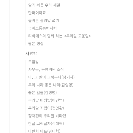
알기 쉬운 우리 새말
한국어학교
올바른 높임말 쓰기
국어소통능력시험
티비에스와 함께 하는 <우리말 고운말>
짧은 영상
사랑방
모람방
사무국, 운영위원 소식
아, 그 말이 그렇구나(성기지)
우리 나라 좋은 나라(김영명)
좋은 말들(김영명)
우리말 비빔밥(이건범)
우리말 지킴이(정인환)
정재환의 우리말 비타민
한글 그림글자(김대혁)
다빈치 아트(김대혁)