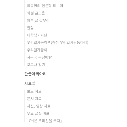
최봉영의 인문학 티브이
회원 글모음
외부 글 갈무리
알림
대학생기자단
우리말가꿈이푸른(전 우리말사랑동아리)
우리말가꿈이
사무국 우당탕탕
코로나 일기
한글아리아리
자료실
보도 자료
문서 자료
사진, 영상 자료
무료 글꼴 배포
『쉬운 우리말을 쓰자』