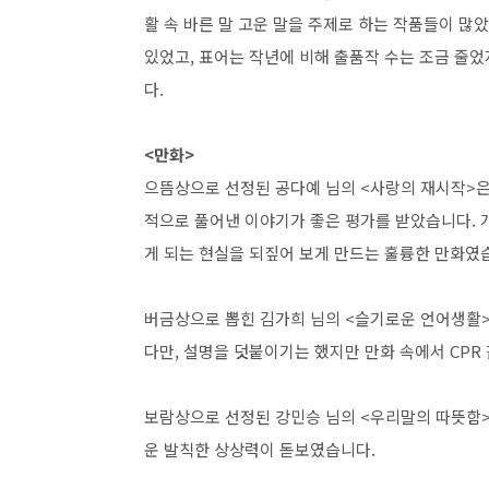
활 속 바른 말 고운 말을 주제로 하는 작품들이 많
있었고
,
표어는 작년에 비해 출품작 수는 조금 줄
다
.
<만화>
으뜸상으로 선정된 공다예 님의
<
사랑의 재시작
>
은
적으로 풀어낸 이야기가 좋은 평가를 받았습니다
.
게 되는 현실을 되짚어 보게 만드는 훌륭한 만화였
버금상으로 뽑힌 김가희 님의
<
슬기로운 언어생활
다만
,
설명을 덧붙이기는 했지만 만화 속에서
CPR
보람상으로 선정된 강민승 님의
<
우리말의 따뜻함
운 발칙한 상상력이 돋보였습니다
.