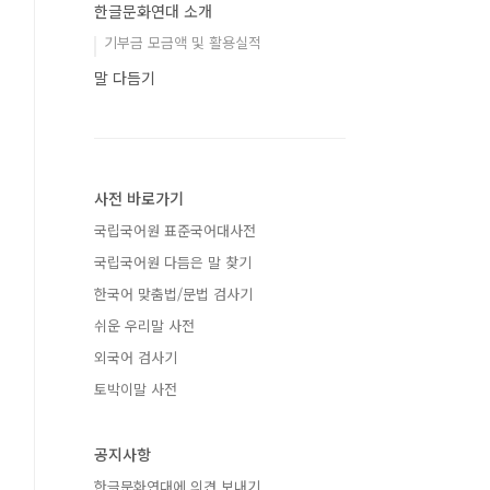
한글문화연대 소개
기부금 모금액 및 활용실적
말 다듬기
사전 바로가기
국립국어원 표준국어대사전
국립국어원 다듬은 말 찾기
한국어 맞춤법/문법 검사기
쉬운 우리말 사전
외국어 검사기
토박이말 사전
공지사항
한글문화연대에 의견 보내기