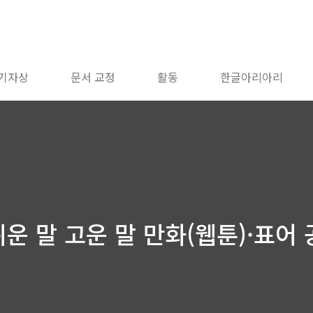
 기자상
문서 교정
활동
한글아리아리
말 쉬운 말 고운 말 만화(웹툰)·표