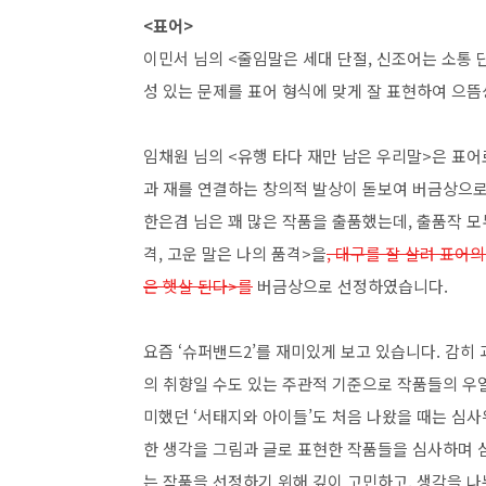
<표어>
이민서 님의
<
줄임말은 세대 단절
,
신조어는 소통 
성 있는 문제를 표어 형식에 맞게 잘 표현하여 으
임채원 님의
<
유행 타다 재만 남은 우리말
>
은 표어
과 재를 연결하는 창의적 발상이 돋보여 버금상으
한은겸 님은 꽤 많은 작품을 출품했는데
,
출품작 모
격
,
고운 말은 나의 품격
>
을
, 대구를 잘 살려 표어
은 햇살 된다>
를
버금상으로 선정하였습니다
.
요즘
‘
슈퍼밴드
2’
를 재미있게 보고 있습니다
.
감히 
의 취향일 수도 있는 주관적 기준으로 작품들의 우
미했던
‘
서태지와 아이들
’
도 처음 나왔을 때는 심
한 생각을 그림과 글로 표현한 작품들을 심사하며 
는 작품을 선정하기 위해 깊이 고민하고
,
생각을 