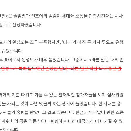
단절
>
은 줄임말과 신조어의 범람이 세대와 소통을 단절시킨다는 시사
뜸상으로 선정하였습니다
.
로서의 완성도는 조금 부족했지만
, ‘
타다
’
가 가진 두 가지 뜻으로 유행
로 꼽았습니다
.
두 표어로서 완성도가 매우 높았습니다
.
그중에서
<
바른 말은 나의 인
의 완성도가 특히 돋보였던 손창현 님의 <나쁜 말은 화살 되고 좋은 말
과거의 기준 따위로 가둘 수 없는 천재적인 참가자들을 보며 심사위원
열을 가리는 것이 과연 맞을까 하는 생각이 들었습니다
.
한 시대를 풍
사위원들의 혹평을 받았다고 알고 있습니다
.
한글과 우리말에 관한 소중
심사위원의 좁은 전문성이나 취향이 아니라 대중에게 더 다가갈 수 있
나누었습니다
.