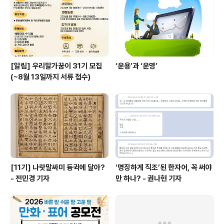
고 모두에게 쉽게 전달해야 할 공공언어에 낯선 외국어나
어려운 한자어가 가득한 건 아닌지 함께 고민합니다. 또한,
신문과 방송에서..
[알림] 우리말가꿈이 31기 모집
‘운용’과 ‘운영’
(~8월 13일까지 서류 접수)
[11기] 나랏말싸미 듕귁에 달아?
‘명징하게 직조’된 한자어, 꼭 써야
- 전민경 기자
만 하나? - 권나현 기자