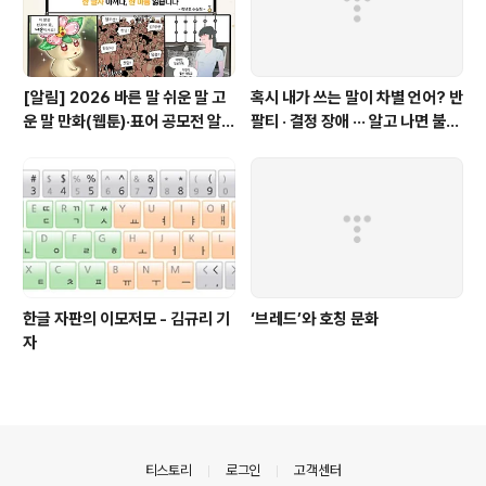
[알림] 2026 바른 말 쉬운 말 고
혹시 내가 쓰는 말이 차별 언어? 반
운 말 만화(웹툰)·표어 공모전 알림
팔티 · 결정 장애 ··· 알고 나면 불편
(~9월 20일까지 접수)
한 표현들 - 정채린 기자
한글 자판의 이모저모 - 김규리 기
‘브레드’와 호칭 문화
자
의안내
티스토리
로그인
고객센터