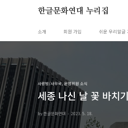
본문 바로가기
한글문화연대 누리집
소개
회원 가입
쉬운 우리말글
사랑방/사무국, 운영위원 소식
세종 나신 날 꽃 바치기 
by 한글문화연대
2023. 5. 18.