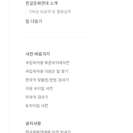
한글문화연대 소개
기부금 모금액 및 활용실적
말 다듬기
사전 바로가기
국립국어원 표준국어대사전
국립국어원 다듬은 말 찾기
한국어 맞춤법/문법 검사기
쉬운 우리말 사전
외국어 검사기
토박이말 사전
공지사항
한글문화연대에 의견 보내기