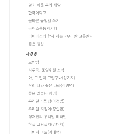
알기 쉬운 우리 새말
한국어학교
올바른 높임말 쓰기
국어소통능력시험
티비에스와 함께 하는 <우리말 고운말>
짧은 영상
사랑방
모람방
사무국, 운영위원 소식
아, 그 말이 그렇구나(성기지)
우리 나라 좋은 나라(김영명)
좋은 말들(김영명)
우리말 비빔밥(이건범)
우리말 지킴이(정인환)
정재환의 우리말 비타민
한글 그림글자(김대혁)
다빈치 아트(김대혁)