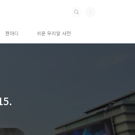
한마디
쉬운 우리말 사전
5.