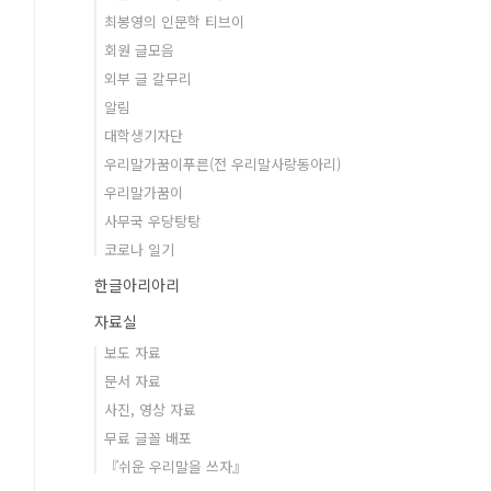
최봉영의 인문학 티브이
회원 글모음
외부 글 갈무리
알림
대학생기자단
우리말가꿈이푸른(전 우리말사랑동아리)
우리말가꿈이
사무국 우당탕탕
코로나 일기
한글아리아리
자료실
보도 자료
문서 자료
사진, 영상 자료
무료 글꼴 배포
『쉬운 우리말을 쓰자』