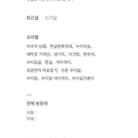
최근글
인기글
꼬리별
외국어 남용
한글문화연대
누리방송
대학생 기자단
성기지
이건범
한국어
우리말글
한글
아리아리
공공언어 바로잡기
쉬운 우리말
우리말
우리말 아리아리
우리말가꿈이
전체 방문자
오늘 :
어제 :