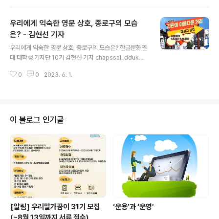
유산으로 등재했고, 1990년부터 해마다 세계에서 문맹 퇴
치에 공이 큰 이들에게 ‘세종대왕 문맹 퇴치상’을 주고 있
우리에게 익숙한 영문 상호, 종로구의 모습
다. 또한 영국 옥스퍼드 대학이 과학성, 합리성, 독창성 등
을 기준으로 세계의 문자들에 순위를 매겼을 때 한글은 단
은? - 김현선 기자
글 내용
연 1위를 차지하기도 했다. 이제는 다른 나라의 고유한 언
우리에게 익숙한 영문 상호, 종로구의 모습은? 한글문화연
어를 기록하기 위해 수출될 정도로 한글은 그 우수성을 인
대 대학생 기자단 10기 김현선 기자 chapssal_dduk@n
정받고 있다. 이처럼 전 세계가 인정한 한글은 과연 한반도
aver.com 지난해 종로구는 ‘2022 간판이 아름다운 거리
를 넘어 다양한 나라로 수출될 수 있을까? ​ ​ 찌아찌아족으
0
0
2023. 6. 1.
사업’을 추진하여 율곡로, 이화장길, 재동초 일대의 불법 간
로의..
판 123개를 철거하고, 기존 간판 136개를 한글 간판으로
교체했다. 이 사업은 종로구에서 2008년부터 꾸준히 진행
해 온 것으로, 올해 역시 1월 26일까지 각 동 주민센터에서
참여 신청을 받았다. 한편 종로구는 지난해 간판 교체 사업
이 블로그 인기글
을 진행한 후 좋은 간판 공모전을 열어, 도시경관을 향상시
키는 창의적이고 우수하거나 종로구의 정체성을 잘 드러내
는 디자인의 간판을 뽑아 시상했다. 사진 출처: 종로구 공식
블로그 (https://blog.naver.com/jongn..
[알림] 우리말가꿈이 31기 모집
‘운용’과 ‘운영’
(~8월 13일까지 서류 접수)