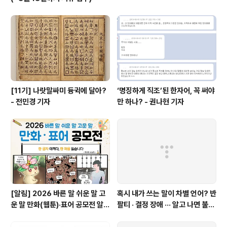
[11기] 나랏말싸미 듕귁에 달아?
‘명징하게 직조’된 한자어, 꼭 써야
- 전민경 기자
만 하나? - 권나현 기자
[알림] 2026 바른 말 쉬운 말 고
혹시 내가 쓰는 말이 차별 언어? 반
운 말 만화(웹툰)·표어 공모전 알림
팔티 · 결정 장애 ··· 알고 나면 불편
(~9월 20일까지 접수)
한 표현들 - 정채린 기자