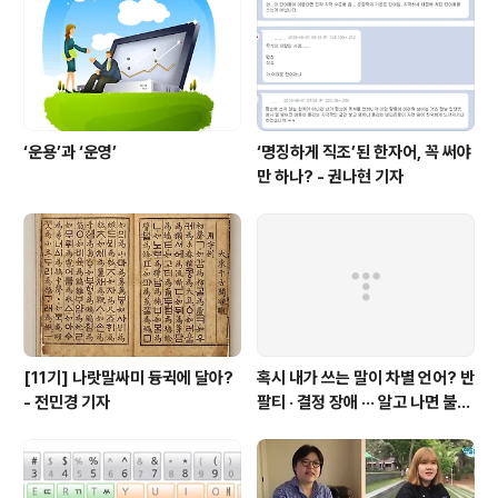
‘운용’과 ‘운영’
‘명징하게 직조’된 한자어, 꼭 써야
만 하나? - 권나현 기자
[11기] 나랏말싸미 듕귁에 달아?
혹시 내가 쓰는 말이 차별 언어? 반
- 전민경 기자
팔티 · 결정 장애 ··· 알고 나면 불편
한 표현들 - 정채린 기자