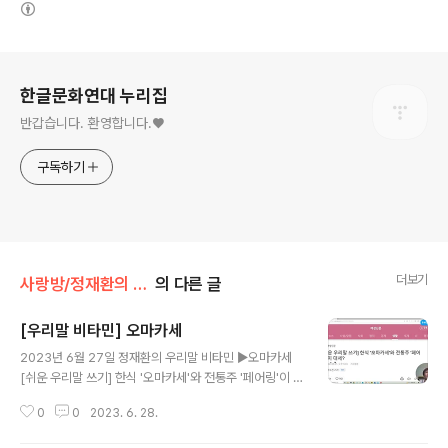
(새창열림)
로그 정보
한글문화연대 누리집
반갑습니다. 환영합니다.♥
구독하기
더보기
사랑방/정재환의 우리말 비타민
의 다른 글
[우리말 비타민] 오마카세
글 내용
2023년 6월 27일 정재환의 우리말 비타민 ▶오마카세
[쉬운 우리말 쓰기] 한식 '오마카세'와 전통주 '페어링'이 대
세?
0
0
2023. 6. 28.