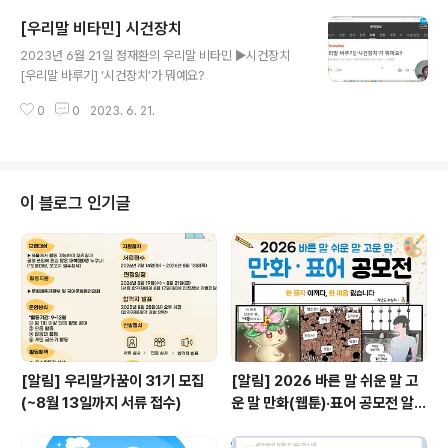
[우리말 비타민] 시건장치
글 내용
2023년 6월 21일 정재환의 우리말 비타민 ▶시건장치
[우리말 바루기] ‘시건장치’가 뭐예요?
0
0
2023. 6. 21.
이 블로그 인기글
[알림] 우리말가꿈이 31기 모집
[알림] 2026 바른 말 쉬운 말 고
(~8월 13일까지 서류 접수)
운 말 만화(웹툰)·표어 공모전 알림
(~9월 20일까지 접수)