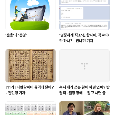
‘운용’과 ‘운영’
‘명징하게 직조’된 한자어, 꼭 써야
만 하나? - 권나현 기자
[11기] 나랏말싸미 듕귁에 달아?
혹시 내가 쓰는 말이 차별 언어? 반
- 전민경 기자
팔티 · 결정 장애 ··· 알고 나면 불편
한 표현들 - 정채린 기자