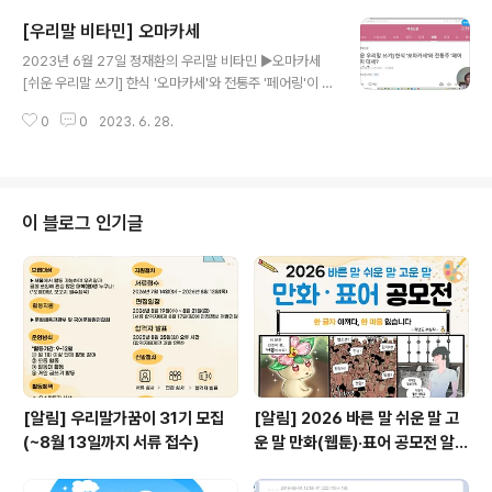
[우리말 비타민] 오마카세
글 내용
2023년 6월 27일 정재환의 우리말 비타민 ▶오마카세
[쉬운 우리말 쓰기] 한식 '오마카세'와 전통주 '페어링'이 대
세?
0
0
2023. 6. 28.
이 블로그 인기글
[알림] 우리말가꿈이 31기 모집
[알림] 2026 바른 말 쉬운 말 고
(~8월 13일까지 서류 접수)
운 말 만화(웹툰)·표어 공모전 알림
(~9월 20일까지 접수)