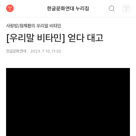
검색하기
한글문화연대 누리집
티스토리
사랑방/정재환의 우리말 비타민
[우리말 비타민] 얻다 대고
한글문화연대
2023. 7. 10. 11:32