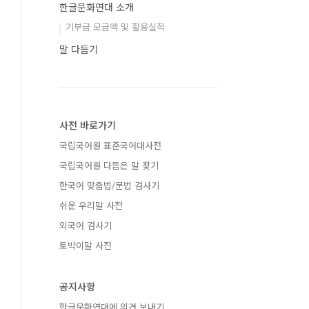
한글문화연대 소개
기부금 모금액 및 활용실적
말 다듬기
사전 바로가기
국립국어원 표준국어대사전
국립국어원 다듬은 말 찾기
한국어 맞춤법/문법 검사기
쉬운 우리말 사전
외국어 검사기
토박이말 사전
공지사항
한글문화연대에 의견 보내기