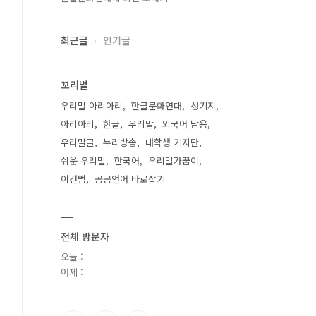
최근글
인기글
꼬리별
우리말 아리아리
한글문화연대
성기지
아리아리
한글
우리말
외국어 남용
우리말글
누리방송
대학생 기자단
쉬운 우리말
한국어
우리말가꿈이
이건범
공공언어 바로잡기
전체 방문자
오늘 :
어제 :