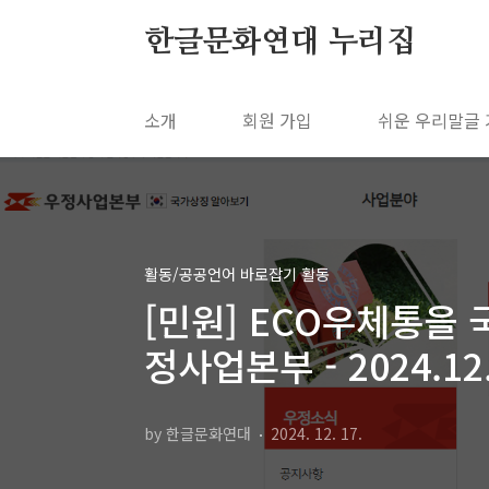
본문 바로가기
한글문화연대 누리집
소개
회원 가입
쉬운 우리말글
활동/공공언어 바로잡기 활동
[민원] ECO우체통을
정사업본부 - 2024.12
by 한글문화연대
2024. 12. 17.