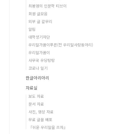
최봉영의 인문학 티브이
회원 글모음
외부 글 갈무리
알림
대학생기자단
우리말가꿈이푸른(전 우리말사랑동아리)
우리말가꿈이
사무국 우당탕탕
코로나 일기
한글아리아리
자료실
보도 자료
문서 자료
사진, 영상 자료
무료 글꼴 배포
『쉬운 우리말을 쓰자』