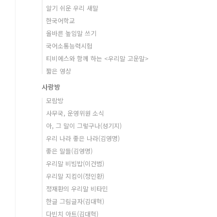
알기 쉬운 우리 새말
한국어학교
올바른 높임말 쓰기
국어소통능력시험
티비에스와 함께 하는 <우리말 고운말>
짧은 영상
사랑방
모람방
사무국, 운영위원 소식
아, 그 말이 그렇구나(성기지)
우리 나라 좋은 나라(김영명)
좋은 말들(김영명)
우리말 비빔밥(이건범)
우리말 지킴이(정인환)
정재환의 우리말 비타민
한글 그림글자(김대혁)
다빈치 아트(김대혁)