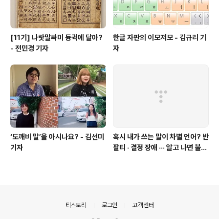
[11기] 나랏말싸미 듕귁에 달아?
한글 자판의 이모저모 - 김규리 기
- 전민경 기자
자
‘도깨비 말’을 아시나요? - 김선미
혹시 내가 쓰는 말이 차별 언어? 반
기자
팔티 · 결정 장애 ··· 알고 나면 불편
한 표현들 - 정채린 기자
의안내
티스토리
로그인
고객센터