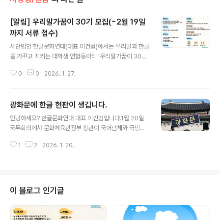
[알림] 우리말가꿈이 30기 모집(~2월 19일
까지 서류 접수)
글 내용
사단법인 한글문화연대(대표 이건범)에서는 우리말과 한글
을 가꾸고 지키는 대학생 연합동아리 ‘우리말가꿈이 30
기’를 모집하고 있습니다. ▣ 지원하기 https://forms.gl
0
0
2026. 1. 27.
e/duL3r5htgrXqBMP79 ‘서울, 경기지역 우리말가꿈
이는 2012년 8월부터 사단법인 한글문화연대가 주관하며
문화체육관광부가 주최하는 동아리입니다. 현재까지 3,20
광화문에 한글 현판이 생깁니다.
0여 명의 대학생이 참여한 역사와 문화가 있는 곳으로 ‘AE
글 내용
D’, ‘자동제세동기’를 ‘자동심장충격기’로 지하철 ‘스크린도
안녕하세요? 한글문화연대 대표 이건범입니다.1월 20일
어’를 ‘안전문’으로 기차역 주변 ‘KISS&RIDE’, ‘K&R’ 표기
국무회의에서 문화체육관광부 장관이 국어단체와 국민들
를 ‘환승정차구역’으로 바꾸는 등 공공언어 개선에 앞장선
의 뜻을 건의하여 광화문에 한글 현판을 함께 달게 되었습
대학생 연합동아리입니다. 공공언어 개선과 함께 학교 안
1
2
2026. 1. 20.
니다.해당 결과에 관해 글을 하나 기고했으니 회원분들은
팎, 지역사회에 ‘쉬운 말 쓰기’와 ‘생활 속 언어문화 개..
읽어보시고 추천 하나씩 부탁드립니다. https://www.mi
ndlenews.com/news/articleView.html?idxno=17
853'광화문' 한글 현판도 함께 … '우리의 얼굴' 되찾는다
정부 결정 환영…민주 성지에 공화국의 꿈 새겨민족 정체성
이 블로그 인기글
함축적으로 보여주는 계기 될 것 광화문에 한글 현판을 함
께 달게 되었다. 1월 20일 국무회의에서 문화체육관광부
장관이 국어단체와 국민들의 뜻을 건의하였고 이를 이재명