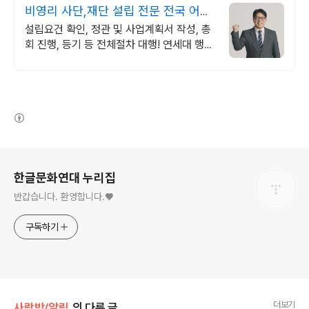
비영리 사단,재단 설립 전문 전국 어디
나 진행 가능!
설립요건 확인, 정관 및 사업계획서 작성, 총
회 진행, 등기 등 전체절차 대행! 연세대 행정
학사, 로스쿨 법학석사, 법무법인 수석행정사
의 차별화된 서비스!
(새창열림)
로그 정보
한글문화연대 누리집
반갑습니다. 환영합니다.♥
구독하기
더보기
사랑방/알림
의 다른 글