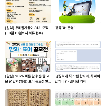
대통령이 받아들였다. 국가유산청장도 과거의 현판 불량과
같은 문제가 없..
[알림] 우리말가꿈이 31기 모집
‘운용’과 ‘운영’
(~8월 13일까지 서류 접수)
[알림] 2026 바른 말 쉬운 말 고
‘명징하게 직조’된 한자어, 꼭 써야
운 말 만화(웹툰)·표어 공모전 알림
만 하나? - 권나현 기자
(~9월 20일까지 접수)