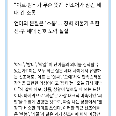
“
야르
·
밤티가 무슨 뜻
?”
신조어가 삼킨 세
대 간 소통
언어의 본질은
‘
소통
’...
장벽 허물기 위한
신
·
구 세대 상호 노력 절실
‘
야르
’, ‘
밤티
’, ‘
쌰갈
’
이 단어들의 의미를 짐작할 수
있는가
?
이는 모두 최근 젊은 세대 사이에서 유행하
는 신조어로
, ‘
야르
’
는
‘
앗싸
’, ‘
오예
’
처럼 만족스러운
감정을 표현한 의성어이고
‘
밤티
’
는
“
오늘 급식 개밤
티
”
와 같이 외모
,
상품
,
상황이 별로일 때 쓰는 표현
이다
.
마지막으로
‘
쌰갈
’
은 가장 대표적 비속어인
‘
씨
발
’
을 귀엽게 변형한 것으로
,
짜증 나는 상황에서
‘
젠
장
’
과 비슷한 의미로 쓰인다
.
이러한 최근 신조어들
은
‘
멘붕
’, ‘
개꿀
’
과 같은 과거 신조어에 비해 어감만