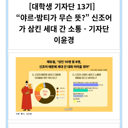
[대학생 기자단 13기]
“야르·밤티가 무슨 뜻?” 신조어
가 삼킨 세대 간 소통 - 기자단
이윤경