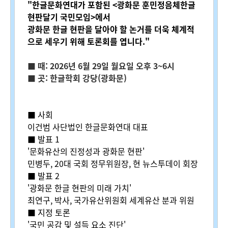
"한글문화연대가 포함된 <광화문 훈민정음체한글
현판달기 국민모임>에서
광화문 한글 현판을 달아야 할 논거를 더욱 체계적
으로 세우기 위해 토론회를 엽니다."
■ 때: 2026년 6월 29일 월요일 오후 3~6시
■ 곳: 한글학회 강당(광화문)
■ 사회
이건범 사단법인 한글문화연대 대표
■ 발표 1
'문화유산의 진정성과 광화문 현판'
민병두,
20대 국회 정무위원장, 현 뉴스투데이 회장
■ 발표 2
'광화문 한글 현판의 미래 가치'
최연구,
박사, 국가유산위원회 세계유산 분과 위원
■ 지정 토론
'국민 공감 및 설득 요소 진단'