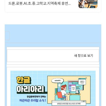
드론.로봇.AI.초.중.고학교.지역축제 휴먼로
봇.로봇축구.4족보행로봇.드론축구.드로잉
로봇.VR솜사탕자전거발전기.뇌파체험
새 창으로 보기