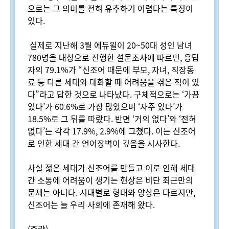
으로는 그 의미를 전혀 유추하기 어렵다는 특징이
있다
.
실제로 지난해
3
월 에듀윌이
20~50
대 성인 남녀
780
명을 대상으로 진행한 설문조사에 따르면
,
응답
자의
79.1%
가
“
신조어 때문에 부모
,
자녀
,
직장동
료 등 다른 세대와 대화할 때 어려움을 겪은 적이 있
다
”
라고 답한 것으로 나타났다
.
구체적으로는
‘
가끔
있다
’
가
60.6%
로 가장 많았으며
‘
자주 있다
’
가
18.5%
로 그 뒤를 따랐다
.
반면
‘
거의 없다
’
와
‘
전혀
없다
’
는 각각
17.9%, 2.9%
에 그쳤다
.
이는 신조어
로 인한 세대 간 언어장벽이 깊음을 시사한다
.
사실 젊은 세대가 신조어를 만들고 이로 인해 세대
간 소통에 어려움이 생기는 현상은 비단 최근만의
문제는 아니다
.
시대별로 형태와 양상은 다르지만
,
신조어는 늘 우리 사회에 존재해 왔다
.