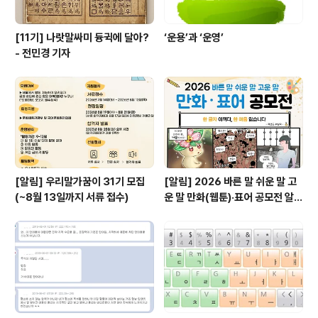
[11기] 나랏말싸미 듕귁에 달아?
‘운용’과 ‘운영’
- 전민경 기자
[알림] 우리말가꿈이 31기 모집
[알림] 2026 바른 말 쉬운 말 고
(~8월 13일까지 서류 접수)
운 말 만화(웹툰)·표어 공모전 알림
(~9월 20일까지 접수)