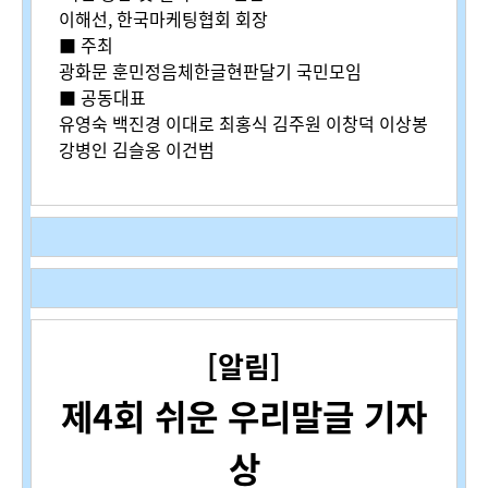
이해선,
한국마케팅협회 회장
■ 주최
광화문 훈민정음체한글현판달기 국민모임
■ 공동대표
유영숙 백진경 이대로 최홍식 김주원 이창덕 이상봉
강병인 김슬옹 이건범
[알림]
제4회 쉬운 우리말글 기자
상