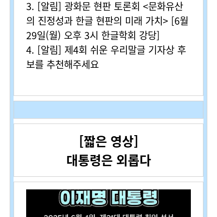
3. [알림] 광화문 현판 토론회
<문화유산
의 진정성과 한글 현판의 미래 가치>
[6월
29일(월) 오후 3시 한글학회 강당]
4. [알림]
제4회 쉬운 우리말글 기자상 후
보를 추천해주세요
[짧은 영상]
대통령은 외롭다