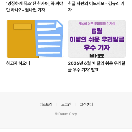
‘명징하게 직조’된 한자어, 꼭 써야
한글 자판의 이모저모 - 김규리 기
만 하나? - 권나현 기자
자
하고자 하오니
2026년 6월 '이달의 쉬운 우리말
글 우수 기자' 발표
의안내
티스토리
로그인
고객센터
© Daum Corp.