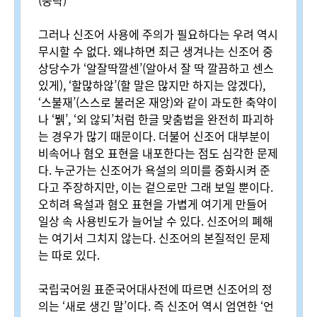
(중략)
그러나 신조어 사용에 주의가 필요하다는 우려 역시
무시할 수 없다
.
왜냐하면 최근 생겨나는 신조어 중
상당수가
‘
알잘딱깔센
’(
알아서 잘 딱 깔끔하고 센스
있게
), ‘
할많하않
’(
할 말은 많지만 하지는 않겠다
),
‘
스불재
’(
스스로 불러온 재앙
)
와 같이 과도한 축약이
나
‘
뷁
’, ‘
외 않되
’
처럼 한글 맞춤법을 완전히 파괴하
는 경우가 많기 때문이다
.
더불어 신조어 대부분이
비속어나 혐오 표현을 내포한다는 점도 심각한 문제
다
.
누군가는 신조어가 욕설의 의미를 중화시켜 준
다고 주장하지만
,
이는 겉으로만 그래 보일 뿐이다
.
오히려 욕설과 혐오 표현을 가볍게 여기게 만들어
일상 속 사용빈도가 늘어날 수 있다
.
신조어의 폐해
는 여기서 그치지 않는다
.
신조어의 본질적인 문제
는 따로 있다
.
국립국어원 표준국어대사전에 따르면 신조어의 정
의는
‘
새로 생긴 말
’
이다
.
즉 신조어 역시 엄연한
‘
언