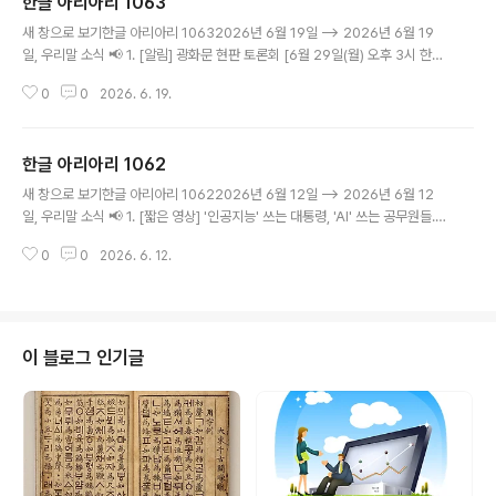
한글 아리아리 1063
글 내용
새 창으로 보기한글 아리아리 10632026년 6월 19일 --> 2026년 6월 19
일, 우리말 소식 📢 1. [알림] 광화문 현판 토론회 [6월 29일(월) 오후 3시 한글
학회 강당]2. [짧은 영상] 광화문 한글 현판, 정치권 한목소리3. [대학생기자단
0
0
2026. 6. 19.
13기] ‘세종대왕 나신 날’인 5월 15일 - 기자단 오예은5. [알림] 제4회 쉬운 우
리말글 기자상 후보를 추천해주세요 [알림]광화문 현판 토론회광화문 현판 토
론회 "문화유산의 진정성과 한글 현판의 미래 가치""한글문화연대가 포함된 에
한글 아리아리 1062
서광화문 한글 현판을 달아야 할 논거를 더욱 체계적으로 세우기 위해 토론회를
글 내용
엽니다."■ 때: 2026년 6월 29일 월요일 오후 3~6시■ 곳: 한글학회 강당(광
새 창으로 보기한글 아리아리 10622026년 6월 12일 --> 2026년 6월 12
화문)■ 사회이건범 사단법인 한글문화연대 대..
일, 우리말 소식 📢 1. [짧은 영상] '인공지능' 쓰는 대통령, 'AI' 쓰는 공무원들.2.
[국립국어원] 2026년 전국 논증적 글쓰기 대회3. [알림] 제4회 쉬운 우리말글
0
0
2026. 6. 12.
기자상 후보를 추천해주세요 [짧은 영상]'인공지능' 쓰는 대통령,'AI' 쓰는 공무
원들*한글문화연대가 편집한 영상입니다'AI'가 인공지능이라는 것, 다 아는 사
실인데 왜 굳이 '인공지능'이라고 말할까요?편리함 때문에 쓰기 시작한 외국어,
누구나 안다고 여긴 그 한 단어가 어느새 우리말 자리를 차지하고 있습니다.이
재명 대통령과 더불어 한글문화연대는 쉬운 우리말을 전파하겠습니다.*영상을
이 블로그 인기글
보시고 좋아요 하나씩 부탁드립니다 :)영상으로 [국립..