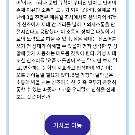
어
’
이다
.
그러나 문법 규칙이 무너진 언어는 언어의
존재 이유인 소통의 도구가 되지 못한다
.
실제로 지
난해
3
월 진행된 에듀윌 조사에서도 응답자의
47%
가 신조어가 세대 간 거리를 넓히고 의사소통을 단
절시킨다고 응답했다
.
이 소통의 장벽은 다행히 서
로의 노력으로 허물 수 있다
.
젊은 세대는 신조어를
쓰기 전 상대가 이해할 수 있을지 먼저 생각한 후 상
황에 맞게 사용하는 태도를 갖춰야 한다
.
기성 세대
또한 신조어를
‘
요즘 애들만이 쓰는 말
’
로만 보지 말
고
,
변화하는 문화의 지표라고 인식하며 열린 마음
으로 받아들일 필요가 있다
. 5
월 가정의 달만큼은
소통에 벽을 치는 신조어 대신
,
가족 모두가 온전히
통할 수 있는 따뜻하고 고운 우리말로 진심을 전해
보는 것은 어떨까
.
기사로 이동