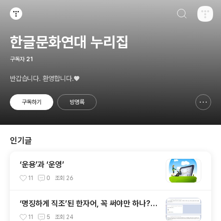
검색하기
티스토리
한글문화연대 누리집
구독자
21
반갑습니다. 환영합니다.♥
구독하기
방명록
신고하기 레이어
열기
인기글
‘운용’과 ‘운영’
11
0
조회
26
‘명징하게 직조’된 한자어, 꼭 써야만 하나? -
권나현 기자
11
5
조회
24