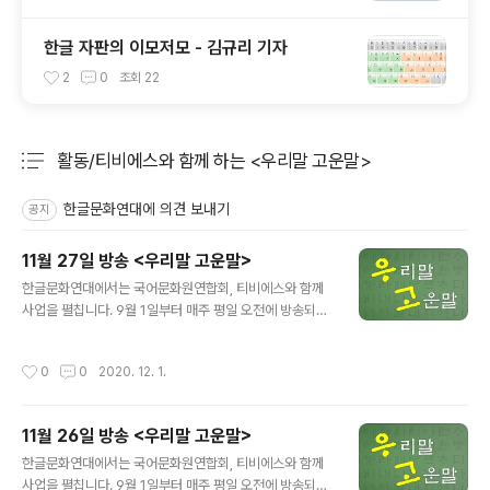
한글 자판의 이모저모 - 김규리 기자
2
0
조회
22
활동/티비에스와 함께 하는 <우리말 고운말>
분류 전체보기
주요 글 목록
한글문화연대에 의견 보내기
공지
11월 27일 방송 <우리말 고운말>
글 내용
한글문화연대에서는 국어문화원연합회, 티비에스와 함께
사업을 펼칩니다. 9월 1일부터 매주 평일 오전에 방송되는
에서 어려운 공공언어, 교통용어 등을 쉬운 우리말로 바꿔
소개합니다. 방송 제목: 티비에스(TBS FM 95.1) 방송 기
작성시간
0
0
2020. 12. 1.
간: 9월 1일~11월 27일 방송 시간: 매주 월-금, 오전 11:5
6~11:58 홈케어→① 방문 ○○ 관리 ② 재택 ○○ 관리
바이오메디컬→생명 의약 ☞ 방송 듣기 ☞ 티비에스로 가
11월 26일 방송 <우리말 고운말>
기 ※본 내용은 TBS와 한글문화연대가 저작권을 소유하고
글 내용
있으며 무단 도용, 전재 및 복제, 배포를 금지합니다.※
한글문화연대에서는 국어문화원연합회, 티비에스와 함께
사업을 펼칩니다. 9월 1일부터 매주 평일 오전에 방송되는