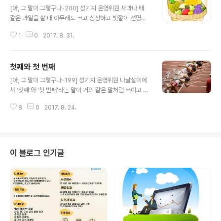
[아, 그 말이 그렇구나-200] 성기지 운영위원 사과나 배
같은 과일을 살 때 아무래도 크고 싱싱하고 빛깔이 선명한
것을 고르게 된다. 이처럼 과일 가운데서도 비교적 크고 좋
1
0
2017. 8. 31.
은 것을 순 우리말로 ‘머드러기’라고 한다. 생선을 고를 때
에도 마찬가지로 가장 굵고 싱싱한 것을 ‘머드러기’라고 하
는데, 이를 사람에 비유해서 여럿 가운데 가장 뛰어난 사람
첫째와 첫 번째
을 역시 ‘머드러기’라고 할 수 있다. 새 정부가 출범 100일
글 내용
을 지나면서 비교적 긍정적인 평가를 받고 있지만, 인사 문
[아, 그 말이 그렇구나-199] 성기지 운영위원 나날살이에
제만큼은 높은 점수를 받지 못하고 있다. 각 부처별로 그 분
서 ‘첫째’와 ‘첫 번째’라는 말이 거의 같은 말처럼 쓰이고 있
야의 머드러기를 잘 골라 뽑았는지는 앞으로 몇 년 간 지켜
지만, 이 두 말은 쓰임이 다른 말이다. ‘첫째’는 사물의 차례
보면 밝혀질 것이다. ‘머드러기’와는 반대로, 쓸 만한 것을
8
0
2017. 8. 24.
나 등급을 나타낼 때 쓴다. 한자말로 바꾸었을 때 ‘제일, 제
골라내고 남은 물건을 잘 알다시피 ‘부스러기’라고 한다. 이
이, 제삼, …’처럼 ‘제’ 자를 붙일 수 있는 경우가 되겠다. 그
말 역..
리고 나란히 있는 사람이나 물건의 차례를 나타내기 때문
에, ‘둘째 줄의 셋째 학생, 첫째 줄의 둘째 책상’처럼 쓰는 말
이다. 또, 반에서의 석차라든가, 태어난 형제나 일의 순서,
이 블로그 인기글
책의 차례 등을 모두 ‘첫째’, ‘둘째’ 등으로 표현할 수 있다.
이와는 달리, ‘첫 번째’라는 표현은 연이어 계속해서 반복되
는 일의 횟수를 나타내는 말이다. 대학 입시에 두 번 연속
실패하고 다시 도전한다면, 세 번째 도..