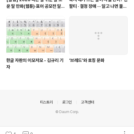
운 말 만화(웹툰)·표어 공모전 알림
팔티 · 결정 장애 ··· 알고 나면 불편
(~9월 20일까지 접수)
한 표현들 - 정채린 기자
한글 자판의 이모저모 - 김규리 기
‘브레드’와 호칭 문화
자
의안내
티스토리
로그인
고객센터
© Daum Corp.