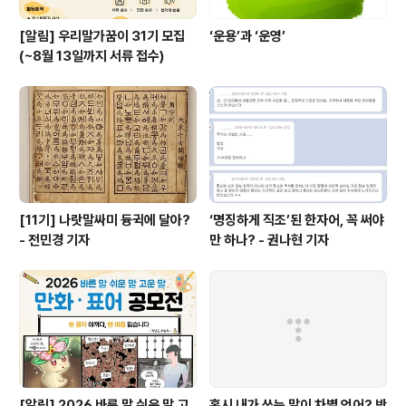
[알림] 우리말가꿈이 31기 모집
‘운용’과 ‘운영’
(~8월 13일까지 서류 접수)
[11기] 나랏말싸미 듕귁에 달아?
‘명징하게 직조’된 한자어, 꼭 써야
- 전민경 기자
만 하나? - 권나현 기자
[알림] 2026 바른 말 쉬운 말 고
혹시 내가 쓰는 말이 차별 언어? 반