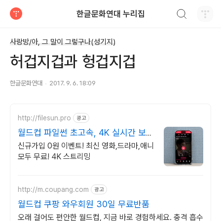
검색하기
한글문화연대 누리집
티스토리
사랑방/아, 그 말이 그렇구나(성기지)
허겁지겁과 헝겁지겁
한글문화연대
2017. 9. 6. 18:09
http://filesun.pro
광고
월드컵 파일썬 초고속, 4K 실시간 보
기!
신규가입 0원 이벤트! 최신 영화,드라마,애니
모두 무료! 4K 스트리밍
http://m.coupang.com
광고
월드컵 쿠팡 와우회원 30일 무료반품
오래 걸어도 편안한 월드컵, 지금 바로 경험하세요. 충격 흡수