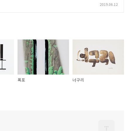
2019.06.12
폭포
너구리