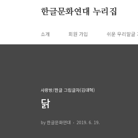
본문 바로가기
한글문화연대 누리집
소개
회원 가입
쉬운 우리말글
사랑방/한글 그림글자(김대혁)
닭
by 한글문화연대
2019. 6. 19.