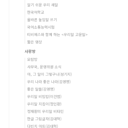
알기 쉬운 우리 새말
한국어학교
올바른 높임말 쓰기
국어소통능력시험
티비에스와 함께 하는 <우리말 고운말>
짧은 영상
사랑방
모람방
사무국, 운영위원 소식
아, 그 말이 그렇구나(성기지)
우리 나라 좋은 나라(김영명)
좋은 말들(김영명)
우리말 비빔밥(이건범)
우리말 지킴이(정인환)
정재환의 우리말 비타민
한글 그림글자(김대혁)
다빈치 아트(김대혁)