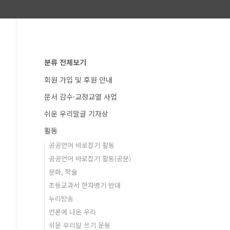
분류 전체보기
회원 가입 및 후원 안내
문서 감수·교정교열 사업
쉬운 우리말글 기자상
활동
공공언어 바로잡기 활동
공공언어 바로잡기 활동(공문)
문화, 학술
초등교과서 한자병기 반대
누리방송
언론에 나온 우리
쉬운 우리말 쓰기 운동