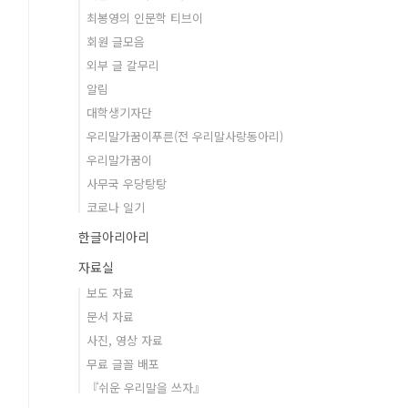
최봉영의 인문학 티브이
회원 글모음
외부 글 갈무리
알림
대학생기자단
우리말가꿈이푸른(전 우리말사랑동아리)
우리말가꿈이
사무국 우당탕탕
코로나 일기
한글아리아리
자료실
보도 자료
문서 자료
사진, 영상 자료
무료 글꼴 배포
『쉬운 우리말을 쓰자』