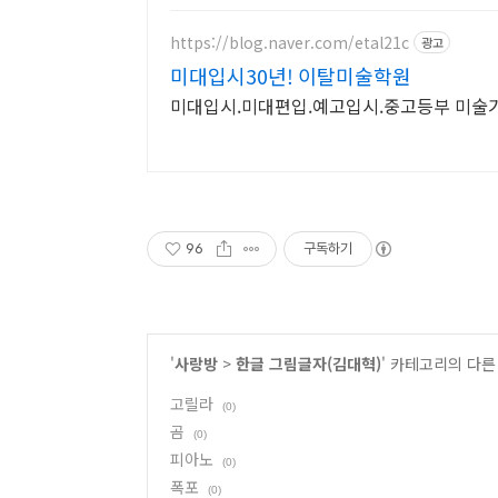
https://blog.naver.com/etal21c
광고
미대입시30년! 이탈미술학원
미대입시.미대편입.예고입시.중고등부 미술
96
구독하기
'
사랑방
>
한글 그림글자(김대혁)
' 카테고리의 다른
고릴라
(0)
곰
(0)
피아노
(0)
폭포
(0)