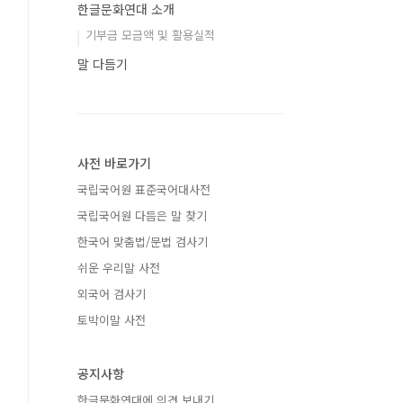
한글문화연대 소개
기부금 모금액 및 활용실적
말 다듬기
사전 바로가기
국립국어원 표준국어대사전
국립국어원 다듬은 말 찾기
한국어 맞춤법/문법 검사기
쉬운 우리말 사전
외국어 검사기
토박이말 사전
공지사항
한글문화연대에 의견 보내기