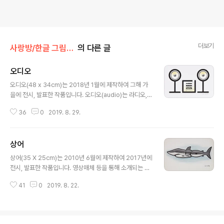
더보기
사랑방/한글 그림글자(김대혁)
의 다른 글
오디오
글 내용
오디오(48 x 34cm)는 2018년 1월에 제작하여 그해 가
을에 전시, 발표한 작품입니다. 오디오(audio)는 라디오,
텔레비전, 전축 따위의 소리 부분을 말하며, 음악 따위를 효
36
0
2019. 8. 29.
과적인 소리로 듣기 위한 장치를 통틀어 이르는 말로서 '음
향 재생 기기'라 할 수 있습니다. 이 작품은 다른 그림글자
들과는 달리 글자의 공간이나 여백을 이용하여 표현한 점
상어
이 특이하며, 제품의 특성에 따라 자와 컴퍼스를 사용하여
글 내용
제작한 점이 기억에 남는 작품입니다. 오디오의 특징을 잘
상어(35 X 25cm)는 2010년 6월에 제작하여 2017년에
나타낸 발상과 깔끔한 표현이 좋다라는 평을 많이 받았던
전시, 발표한 작품입니다. 영상매체 등을 통해 소개되는 상
것으로도 기억에 남는 작품입니다.
어는 항상 입을 벌린 채 분주하게 헤엄치는 것을 보게 되는
41
0
2019. 8. 22.
데 이것은 상대를 위협하기 위함이 아니라 숨을 쉬기 위해
서입니다. 상어는 아가미에 운동기능이 없기에 벌려진 입
을 통해 물이 통과할 수 있도록 계속 움직여야 하며, 부레도
없어서 계속 지느러미를 흔들며 헤엄쳐야만 가라앉지 않기