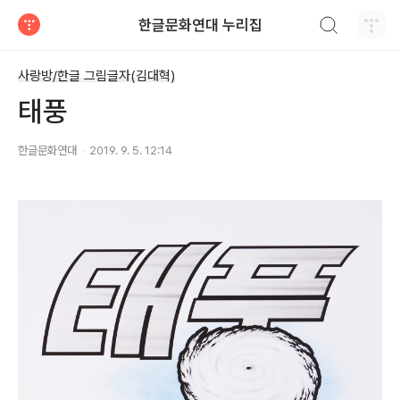
검색하기
한글문화연대 누리집
티스토리
사랑방/한글 그림글자(김대혁)
태풍
한글문화연대
2019. 9. 5. 12:14