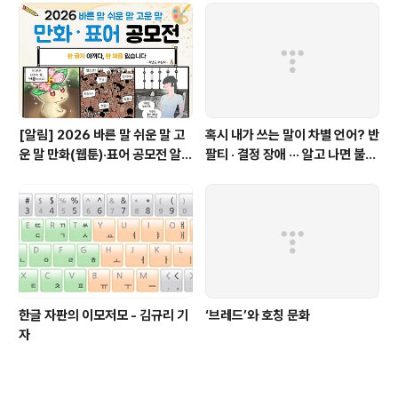
[알림] 2026 바른 말 쉬운 말 고
혹시 내가 쓰는 말이 차별 언어? 반
운 말 만화(웹툰)·표어 공모전 알림
팔티 · 결정 장애 ··· 알고 나면 불편
(~9월 20일까지 접수)
한 표현들 - 정채린 기자
한글 자판의 이모저모 - 김규리 기
‘브레드’와 호칭 문화
자