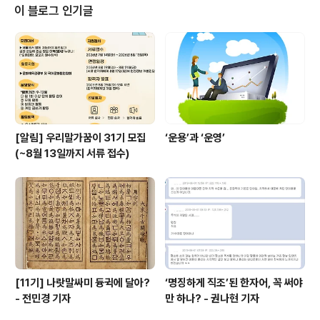
에 쉴 새 없이 움직여야만 하는 운명을 지니고 있습니다. 상
이 블로그 인기글
어의 특징인 크고 날카로운 이빨이 보이는 벌어진 입을
'ㅅ'과 'ㅇ'을 이용하여 표현한 것이 재미있고 좋다는 평을
많이 받았던 작품으로 또 다른 특징인 등, 가슴, 꼬리의 지
느러미도 자연스럽게 표현되었다고 생각합니다.
[알림] 우리말가꿈이 31기 모집
‘운용’과 ‘운영’
(~8월 13일까지 서류 접수)
[11기] 나랏말싸미 듕귁에 달아?
‘명징하게 직조’된 한자어, 꼭 써야
- 전민경 기자
만 하나? - 권나현 기자