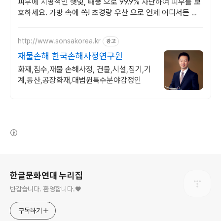
피부에 치명적인 햇빛, 태풍 으로 99.9% 차단하여 피부를 보
호하세요. 가방 속에 쏙! 초경량 우산 으로 언제 어디서든 비
와 햇빛에 대비하세요.
http://www.sonsakorea.kr
광고
재물손해 한국손해사정연구원
화재,침수,재물 손해사정, 건물,시설,집기,기
계,동산,공장화재,대법원특수분야감정인
(새창열림)
로그 정보
한글문화연대 누리집
반갑습니다. 환영합니다.♥
구독하기