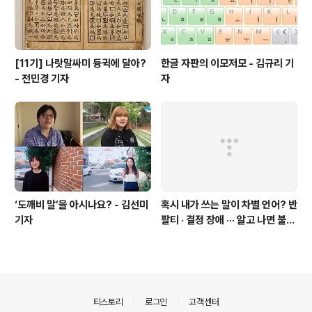
[11기] 나랏말싸미 듕귁에 달아?
한글 자판의 이모저모 - 김규리 기
- 전민경 기자
자
‘도깨비 말’을 아시나요? - 김선미
혹시 내가 쓰는 말이 차별 언어? 반
기자
팔티 · 결정 장애 ··· 알고 나면 불편
한 표현들 - 정채린 기자
의안내
티스토리
로그인
고객센터