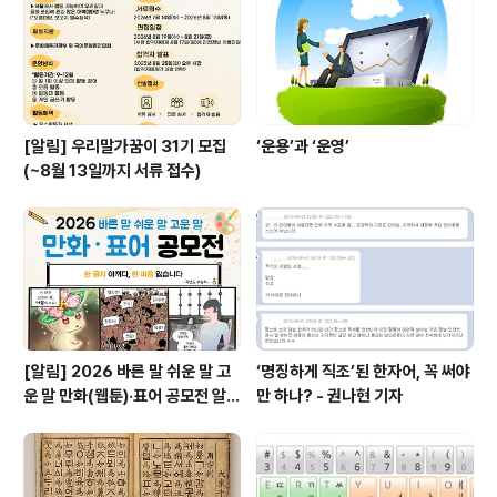
모양으로 지구 자전의 영향을 받아 시계 반대 방향으로 회
전하며 움직인다는 사실과, 바람이 거의 없는 중심 부분의
'태풍의 눈'을 이용하..
[알림] 우리말가꿈이 31기 모집
‘운용’과 ‘운영’
(~8월 13일까지 서류 접수)
[알림] 2026 바른 말 쉬운 말 고
‘명징하게 직조’된 한자어, 꼭 써야
운 말 만화(웹툰)·표어 공모전 알림
만 하나? - 권나현 기자
(~9월 20일까지 접수)