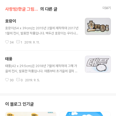
더보기
사랑방/한글 그림글자(김대혁)
의 다른 글
호랑이
글 내용
호랑이(54 x 39cm)는 2015년 2월에 제작하여 2017년
1월에 전시, 발표한 작품입니다. 백두산 호랑이는 우리나라
의 토종 호랑이로 이제는 동물원에 가야만 볼 수 있지만, 예
34
1
2019. 9. 11.
전에는 건국신화나 속담, 설화 등에 많이 등장할 정도로 개
체 수도 꽤 있었던 것 같습니다. 호랑이는 1988년 서울올
림픽 이래로 우리나라를 상징하는 대표적인 동물이 되었으
태풍
며, 검은 줄무늬와 황갈색의 몸 빛깔이 아름다운 호랑이는
글 내용
우리에게는 상당히 친숙한 동물이라 할 수 있습니다. 호랑
태풍(42 x 29.5cm)은 2018년 7월에 제작하여 그해 가
이의 그림글자를 제작하면서 용맹한 모습보다는 아기호랑
을에 전시, 발표한 작품입니다. 여름부터 초가을에 걸쳐 불
이들을 넣어 친숙함을 강조하려고 한 것은 이러한 이유라
어오는 태풍(typhoon)은 강한 바람과 많은 비를 뿌리는
할 수 있습니다.
30
0
2019. 9. 5.
열대 저기압으로 종종 해난과 풍수해를 일으킵니다. 그러
나 가뭄을 해소하여 농작물의 생육에 도움을 주기도 하며,
바다에서 적조가 나타났을 때 태풍이 지나가면 바닷물을
섞어 주어 적조를 없애 주기도 하는 등 긍정적인 역할도 있
습니다. 한반도로 북상중인 제 13호 태풍 '링링'이 6일부터
이 블로그 인기글
8일까지 우리나라에 직접적 영향을 미칠 것으로 예상된다
고 하여 이번에 "태풍'을 선정하였습니다. 태풍은 동심원