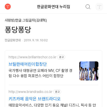
검색하기
한글문화연대 누리집
티스토리
사랑방/한글 그림글자(김대혁)
퐁당퐁당
한글문화연대
2019. 9. 19. 10:02
https://www.brillantechor.co.kr
광고
브릴란떼어린이합창단
국가행사 대형공연 오페라 MV, CF 촬영 경
험 다수 융합 퍼포먼스 어린이 합창단
http://www.brandradio.co.kr
광고
키즈카페 음악은 브랜드라디오
매장음악서비스, 다양한 인기 동요 채널! 디즈니, 픽사 등 만