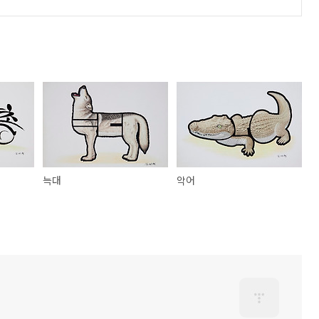
늑대
악어