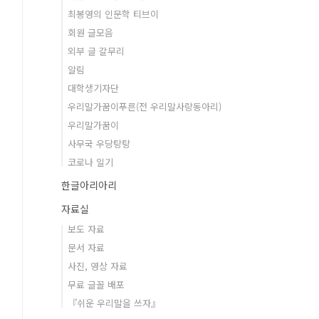
최봉영의 인문학 티브이
회원 글모음
외부 글 갈무리
알림
대학생기자단
우리말가꿈이푸른(전 우리말사랑동아리)
우리말가꿈이
사무국 우당탕탕
코로나 일기
한글아리아리
자료실
보도 자료
문서 자료
사진, 영상 자료
무료 글꼴 배포
『쉬운 우리말을 쓰자』