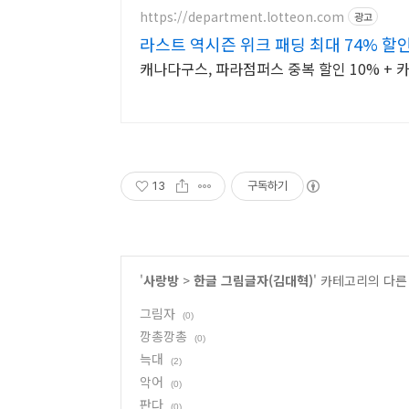
https://department.lotteon.com
광고
라스트 역시즌 위크 패딩 최대 74% 할
캐나다구스, 파라점퍼스 중복 할인 10% + 카
13
구독하기
'
사랑방
>
한글 그림글자(김대혁)
' 카테고리의 다른
그림자
(0)
깡총깡총
(0)
늑대
(2)
악어
(0)
판다
(0)