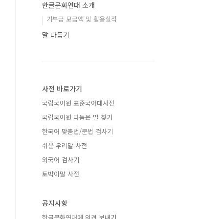
한글문화연대 소개
기부금 모금액 및 활용실적
말 다듬기
사전 바로가기
국립국어원 표준국어대사전
국립국어원 다듬은 말 찾기
한국어 맞춤법/문법 검사기
쉬운 우리말 사전
외국어 검사기
토박이말 사전
공지사항
한글문화연대에 의견 보내기