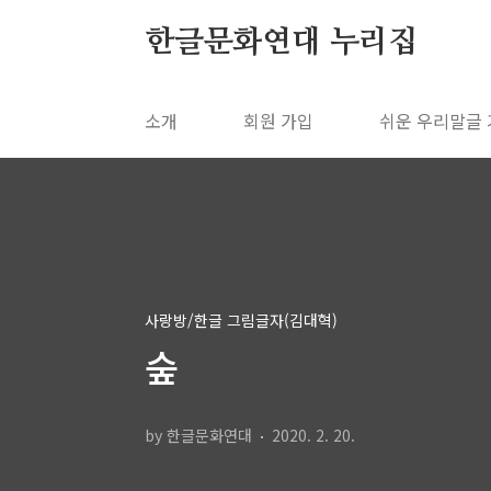
본문 바로가기
한글문화연대 누리집
소개
회원 가입
쉬운 우리말글
사랑방/한글 그림글자(김대혁)
숲
by 한글문화연대
2020. 2. 20.