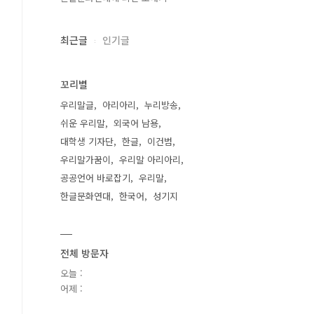
최근글
인기글
꼬리별
우리말글
아리아리
누리방송
쉬운 우리말
외국어 남용
대학생 기자단
한글
이건범
우리말가꿈이
우리말 아리아리
공공언어 바로잡기
우리말
한글문화연대
한국어
성기지
전체 방문자
오늘 :
어제 :