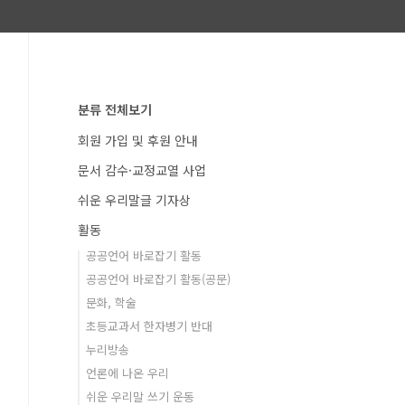
분류 전체보기
회원 가입 및 후원 안내
문서 감수·교정교열 사업
쉬운 우리말글 기자상
활동
공공언어 바로잡기 활동
공공언어 바로잡기 활동(공문)
문화, 학술
초등교과서 한자병기 반대
누리방송
언론에 나온 우리
쉬운 우리말 쓰기 운동