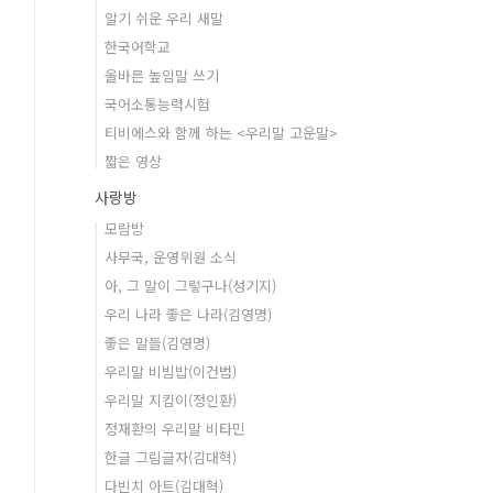
알기 쉬운 우리 새말
한국어학교
올바른 높임말 쓰기
국어소통능력시험
티비에스와 함께 하는 <우리말 고운말>
짧은 영상
사랑방
모람방
사무국, 운영위원 소식
아, 그 말이 그렇구나(성기지)
우리 나라 좋은 나라(김영명)
좋은 말들(김영명)
우리말 비빔밥(이건범)
우리말 지킴이(정인환)
정재환의 우리말 비타민
한글 그림글자(김대혁)
다빈치 아트(김대혁)