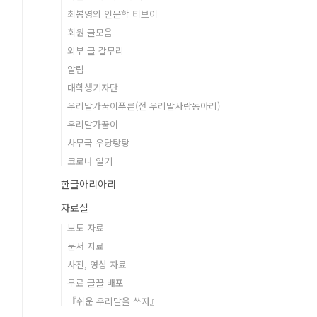
최봉영의 인문학 티브이
회원 글모음
외부 글 갈무리
알림
대학생기자단
우리말가꿈이푸른(전 우리말사랑동아리)
우리말가꿈이
사무국 우당탕탕
코로나 일기
한글아리아리
자료실
보도 자료
문서 자료
사진, 영상 자료
무료 글꼴 배포
『쉬운 우리말을 쓰자』