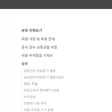
분류 전체보기
회원 가입 및 후원 안내
문서 감수·교정교열 사업
쉬운 우리말글 기자상
활동
공공언어 바로잡기 활동
공공언어 바로잡기 활동(공문)
문화, 학술
초등교과서 한자병기 반대
누리방송
언론에 나온 우리
쉬운 우리말 쓰기 운동