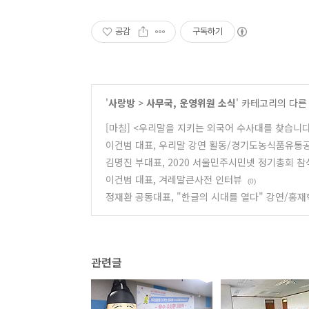
공감
구독하기
'
사랑방
>
사무국, 운영위원 소식
' 카테고리의 다른
[마침] <우리말을 지키는 외국어 수사대를 찾습니다
이건범 대표, 우리말 강연 활동/경기도농식품유통
김명진 부대표, 2020 서울민주시민넷 정기총회 참
이건범 대표, 겨레말큰사전 인터뷰
(0)
정재환 공동대표, "한글의 시대를 열다" 강연/홍
관련글