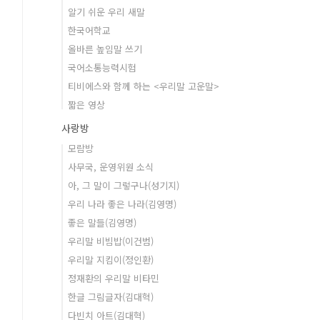
알기 쉬운 우리 새말
한국어학교
올바른 높임말 쓰기
국어소통능력시험
티비에스와 함께 하는 <우리말 고운말>
짧은 영상
사랑방
모람방
사무국, 운영위원 소식
아, 그 말이 그렇구나(성기지)
우리 나라 좋은 나라(김영명)
좋은 말들(김영명)
우리말 비빔밥(이건범)
우리말 지킴이(정인환)
정재환의 우리말 비타민
한글 그림글자(김대혁)
다빈치 아트(김대혁)