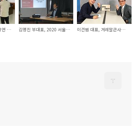
이건범 대표, 우리말 강연 활동/경기도농식품유통공사
김명진 부대표, 2020 서울민주시민넷 정기총회 참석
이건범 대표, 겨레말큰사전 인터뷰