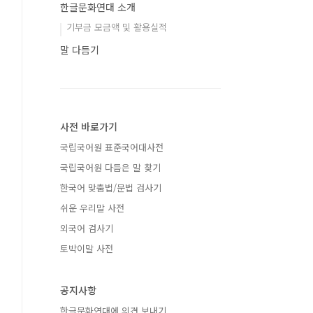
한글문화연대 소개
기부금 모금액 및 활용실적
말 다듬기
사전 바로가기
국립국어원 표준국어대사전
국립국어원 다듬은 말 찾기
한국어 맞춤법/문법 검사기
쉬운 우리말 사전
외국어 검사기
토박이말 사전
공지사항
한글문화연대에 의견 보내기