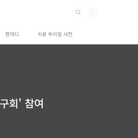
한마디
쉬운 우리말 사전
구회' 참여