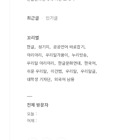
최근글
인기글
꼬리별
한글
성기지
공공언어 바로잡기
아리아리
우리말가꿈이
누리방송
우리말 아리아리
한글문화연대
한국어
쉬운 우리말
이건범
우리말
우리말글
대학생 기자단
외국어 남용
전체 방문자
오늘 :
어제 :