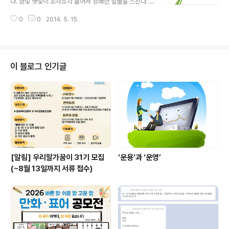
다. 금빛 햇빛이 조각조각 흩어져 상쾌한 얼굴을 스친다. 세
노력하면 누구나 큰 돈을 벌수 있고 노력하면 누구나 훌륭
모의 햇빛 네모의 햇빛 가녀린 햇빛 넉넉한 햇빛... 옥색 하
한 사람이 될 수 있고 노력하면 누구나 사랑을 얻을 수 있다
0
0
2014. 5. 15.
늘에서 수줍은 구름이 이 땅의 너를 향해 웃음 짓는다. 이
는 환상 아니겠는가? 그래서 청소년은 연예인이 되기를 꿈
눈부신 오월에 아이들은 어디로 갔을까? 오월은 계절의 여
꾸고, 철없는 어른..
왕이라고 한다. 왜 남왕이 아니고 여왕일까? ‘눈부시게’, ‘아
름다운’ 이런 표현들이 남왕에게는 어울리지 않기 때문이
리라. 그래도 계절의 남왕도 만들어 줘. 양성 평등법에 걸리
이 블로그 인기글
지 않게. 아침에는 서늘하나 낮에는 덥다. 텔레비전에서는
벌써 여름 날씨라고 호들갑이다. 그것이 호들갑을 안 떨 때
는 없으니, 자신의 정체성을 열심히 지키고 있는 셈이다. 더
운 오후에 웃옷을 벗고 제법 여름 차림을 하나, 여전히 햇볕
은 오월의 ..
[알림] 우리말가꿈이 31기 모집
‘운용’과 ‘운영’
(~8월 13일까지 서류 접수)