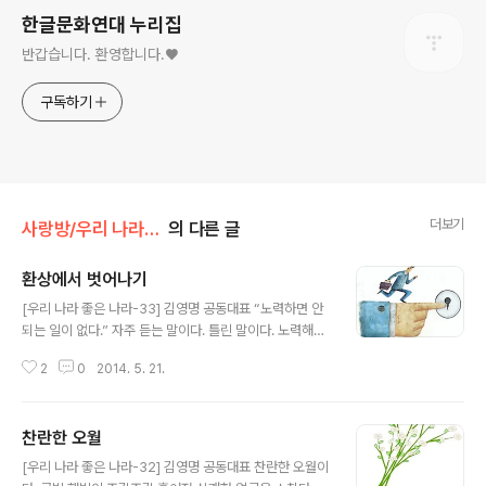
한글문화연대 누리집
반갑습니다. 환영합니다.♥
구독하기
더보기
사랑방/우리 나라 좋은 나라(김영명)
의 다른 글
환상에서 벗어나기
글 내용
[우리 나라 좋은 나라-33] 김영명 공동대표 “노력하면 안
되는 일이 없다.” 자주 듣는 말이다. 틀린 말이다. 노력해도
안 되는 일이 되는 일보다 더 많다. 간절히 원하면 얻는다는
2
0
2014. 5. 21.
말도 듣는다. 간절히 원해도 얻어지지 않는 것이 더 많다.
노력해서 되는 일은 될 만한 일을 노력하기 때문이고, 간절
히 원해서 얻는 것은 얻을 만한 것을 원하기 때문이다. 열심
찬란한 오월
히 노력하고 성실하게 살라는 교훈이라면 백 번이라도 옳
글 내용
지만, 때로 그것은 우리에게 비현실적인 환상을 심어주기
[우리 나라 좋은 나라-32] 김영명 공동대표 찬란한 오월이
도 한다. 우리의 환상 중에 대표적인 것이 무엇이겠는가?