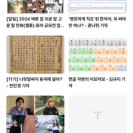
[알림] 2026 바른 말 쉬운 말 고
‘명징하게 직조’된 한자어, 꼭 써야
운 말 만화(웹툰)·표어 공모전 알림
만 하나? - 권나현 기자
(~9월 20일까지 접수)
[11기] 나랏말싸미 듕귁에 달아?
한글 자판의 이모저모 - 김규리 기
- 전민경 기자
자