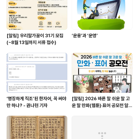
연대 대표 특강, 활동 소개, 우리말가꿈이 다짐, 모둠별 회
의, 모둠별 소개 순으로 진..
[알림] 우리말가꿈이 31기 모집
‘운용’과 ‘운영’
(~8월 13일까지 서류 접수)
‘명징하게 직조’된 한자어, 꼭 써야
[알림] 2026 바른 말 쉬운 말 고
만 하나? - 권나현 기자
운 말 만화(웹툰)·표어 공모전 알림
(~9월 20일까지 접수)