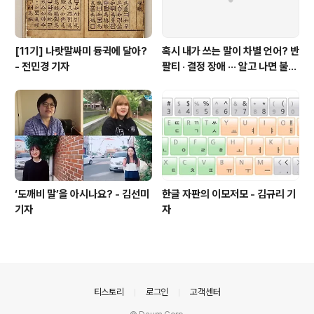
[11기] 나랏말싸미 듕귁에 달아?
혹시 내가 쓰는 말이 차별 언어? 반
- 전민경 기자
팔티 · 결정 장애 ··· 알고 나면 불편
한 표현들 - 정채린 기자
‘도깨비 말’을 아시나요? - 김선미
한글 자판의 이모저모 - 김규리 기
기자
자
의안내
티스토리
로그인
고객센터