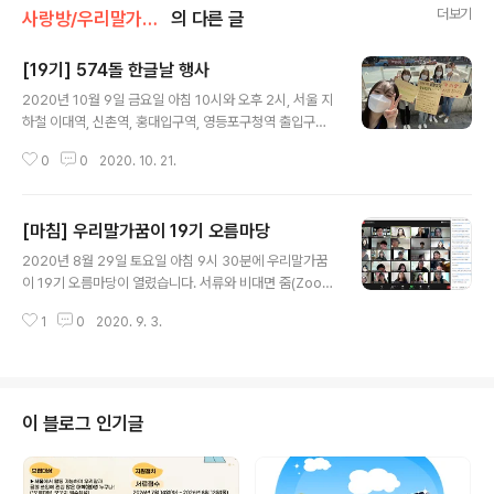
더보기
사랑방/우리말가꿈이
의 다른 글
[19기] 574돌 한글날 행사
글 내용
2020년 10월 9일 금요일 아침 10시와 오후 2시, 서울 지
하철 이대역, 신촌역, 홍대입구역, 영등포구청역 출입구에
서 우리말가꿈이 한글날 행사를 치렀습니다. 한글날 행사
0
0
2020. 10. 21.
물품은 마스크줄, 휴대전화 거치대(그립톡), 책갈피 그리고
이라는 한글 상식 책이었습니다. 행사 전날인 8일 '모도리
들' 모둠에서 아침 10시부터 오후 7시까지 시간별로 모둠
[마침] 우리말가꿈이 19기 오름마당
원들이 일일이 포장해서 행사에 사용할 준비를 마쳤습니
글 내용
다. 한글날을 기념하기 위해 단체활동 기획모둠 '모도리
2020년 8월 29일 토요일 아침 9시 30분에 우리말가꿈
들'이 기획하고, 다른 가꿈이들이 활동했습니다. 코로나 사
이 19기 오름마당이 열렸습니다. 서류와 비대면 줌(Zoo
태 등으로 시민들과 대화는 최소화하면서 한글날을 알리는
m) 화상 면접을 거쳐 당당히 '우리말가꿈이 19기'로 뽑힌
행사로 진행했습니다. 끝말잇기, 코로나19 용어 쉬운 우리
1
0
2020. 9. 3.
학생은 모두 125명입니다. 코로나 사태 등으로 대면 오름
말로 바꾼 낱말 소개 등 시민들에게 우리말과 한글에 대한
마당이 어려워 비대면으로 진행했습니다. 총 참석 인원은 1
소중함을 알렸습니다. 두 반으로..
19명이었습니다.▲ 우리말이 아닌 낱말을 찾는 시간, 3~4
초만에 알림이 99개씩 뜰만큼 적극적인 참여가 눈에 띈 우
리말가꿈이 19기! 오름마당이 비대면으로 진행되어 가꿈
이 블로그 인기글
이들의 참여나 진행 방식에 대해 걱정이 많았습니다. 하지
만 각자 집에서 코로나 걱정 없이 진행되다보니 비교적 편
한 분위기에서 이루어졌습니다. 이번 오름마당은 한글문화