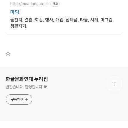
http://emadang.co.kr
광고
마당
돌잔치, 결혼, 회갑, 행사, 개업, 답례품, 타올, 시계, 머그컵,
생활자기.
(새창열림)
로그 정보
한글문화연대 누리집
반갑습니다. 환영합니다.♥
구독하기