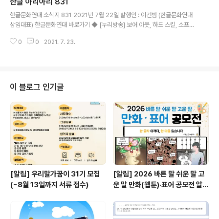
한글 아리아리 831
표합니다. ▷ 출연: 문어발(이건범), 재밌게(김명진) ▷ 제작: 한글문화연대 국어
글 내용
문화원 날마다 하나씩 올라갑니다! 월: 새말이 나왔어요 화: 내가 만든 새말 수~
한글문화연대 소식지 831 2021년 7월 22일 발행인 : 이건범 (한글문화연대
금: 알고보니 한글은 ◆ [한글 상식] '겸연쩍다', '계면쩍다' [202..
상임대표) 한글문화연대 바로가기 ◆ [누리방송] 보어 아웃, 하드 스킬, 소프트
스킬, 이젠 우리말로 써 봐요! (우리말 아리아리 여섯째 타래) 문어발, 재밌게가
0
0
2021. 7. 23.
함께하는 우리말(한국어) 전문 누리방송, 유익하고 재미있습니다. [우리말 아리
아리 여섯째 타래 39회] ▶ 새말이 나왔어요 8 - 보어 아웃, 하드 스킬, 소프트
스킬, 이젠 우리말로 써 봐요!...> 영상 보러가기 ▷ 출연: 문어발(이건범), 재밌
게(김명진) ▷ 제작: 한글문화연대 국어문화원 날마다 하나씩 올라갑니다! 월:
새말이 나왔어요 화: 내가 만든 새말 수~금: 알고보니 한글은 ◆ [한글 상식] '라
이 블로그 인기글
바콘'이 뭐야' [2020년 11월 13일 정재환의 한글..
[알림] 우리말가꿈이 31기 모집
[알림] 2026 바른 말 쉬운 말 고
(~8월 13일까지 서류 접수)
운 말 만화(웹툰)·표어 공모전 알림
(~9월 20일까지 접수)