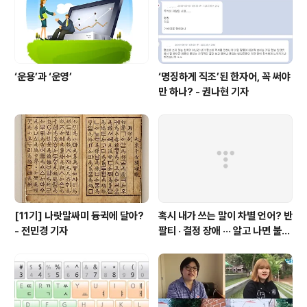
‘운용’과 ‘운영’
‘명징하게 직조’된 한자어, 꼭 써야
만 하나? - 권나현 기자
[11기] 나랏말싸미 듕귁에 달아?
혹시 내가 쓰는 말이 차별 언어? 반
- 전민경 기자
팔티 · 결정 장애 ··· 알고 나면 불편
한 표현들 - 정채린 기자