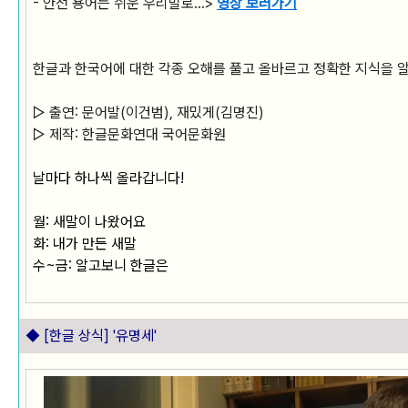
- 안전 용어는 쉬운 우리말로
...>
영상 보러가기
한글과 한국어에 대한 각종 오해를 풀고 올바르고 정확한 지식을 
▷ 출연: 문어발(이건범), 재밌게(김명진)
▷ 제작: 한글문화연대 국어문화원
날마다 하나씩 올라갑니다!
월: 새말이 나왔어요
화: 내가 만든 새말
수~금: 알고보니 한글은
◆ [한글 상식]
'유명세'