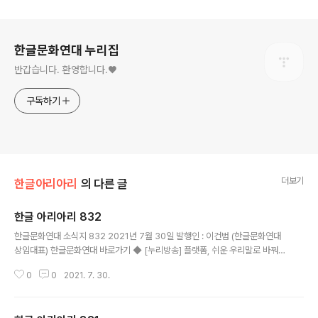
로그 정보
한글문화연대 누리집
반갑습니다. 환영합니다.♥
구독하기
더보기
한글아리아리
의 다른 글
한글 아리아리 832
글 내용
한글문화연대 소식지 832 2021년 7월 30일 발행인 : 이건범 (한글문화연대
상임대표) 한글문화연대 바로가기 ◆ [누리방송] 플랫폼, 쉬운 우리말로 바꿔보
자 (우리말 아리아리 여섯째 타래) 문어발, 재밌게가 함께하는 우리말(한국어)
0
0
2021. 7. 30.
전문 누리방송, 유익하고 재미있습니다. [우리말 아리아리 여섯째 타래 40회]
▶ 내가 만든 새말 8 - 플랫폼, 쉬운 우리말로 바꿔보자...> 영상 보러가기 한글
문화연대 말모이 모임에서 어려운 외국어에 대신 제안한 알기 쉬운 우리말을 발