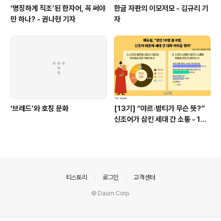
‘명징하게 직조’된 한자어, 꼭 써야
한글 자판의 이모저모 - 김규리 기
만 하나? - 권나현 기자
자
‘브레드’와 호칭 문화
[13기] “야르·밤티가 무슨 뜻?”
신조어가 삼킨 세대 간 소통 - 13
기 기자단 이윤경
의안내
티스토리
로그인
고객센터
© Daum Corp.