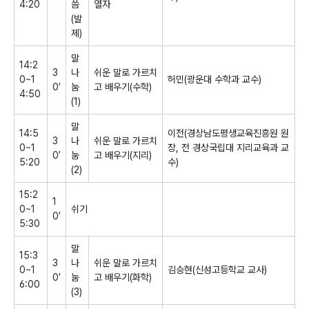
4:20
씀
열자
(
발
제
)
말
14:2
3
나
쉬운 말로 가르치
0~1
허민
(
광운대 수학과 교수
)
0
′
눔
고 배우기
(
수학
)
4:50
(1)
말
14:5
이전
(
경상남도평생교육진흥원 원
3
나
쉬운 말로 가르치
0~1
장
,
전 경상국립대 지리교육과 교
0
′
눔
고 배우기
(
지리
)
5:20
수
)
(2)
15:2
1
0~1
쉬기
0
′
5:30
말
15:3
3
나
쉬운 말로 가르치
0~1
김승현
(
신성고등학교 교사
)
0
′
눔
고 배우기
(
화학
)
6:00
(3)