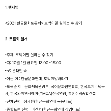
1. 행사명
<2021
한글문화토론회
>
토박이말 살리는 수 찾기
2.
토론회 얼개
-
주제
:
토박이말 살리는 수 찾기
-
때
: 10
월
1
일 금요일
13:00~18:00
-
곳
:
온라인 줌
-
여는 이
:
한글문화연대
,
토박이말바라기
-
도움준 이
:
문화체육관광부
,
국어문화원연합회
,
한국토지주택공
사
,
한국와이엠시에이
(YMCA)
전국연맹
,
흥한주택종합건설
-
전체진행
:
정재환
(
한글문화연대 공동대표
)
-
종합토론 진행
:
이건범
(
한글문화연대 상임대표
)