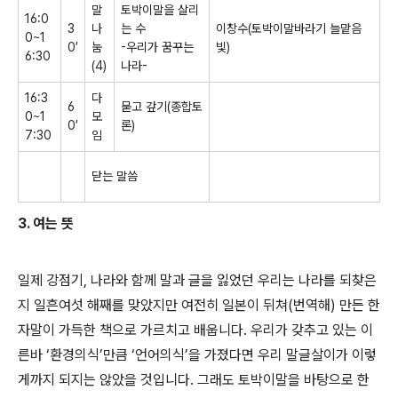
말
토박이말을 살리
16:0
3
나
는 수
이창수
(
토박이말바라기 늘맡음
0~1
0
′
눔
-
우리가 꿈꾸는
빛
)
6:30
(4)
나라
-
16:3
다
6
묻고 갚기
(
종합토
0~1
모
0
′
론
)
7:30
임
닫는 말씀
3.
여는 뜻
일제 강점기
,
나라와 함께 말과 글을 잃었던 우리는 나라를 되찾은
지 일흔여섯 해째를 맞았지만 여전히 일본이 뒤쳐
(
번역해
)
만든 한
자말이 가득한 책으로 가르치고 배웁니다
.
우리가 갖추고 있는 이
른바
‘
환경의식
’
만큼
‘
언어의식
’
을 가졌다면 우리 말글살이가 이렇
게까지 되지는 않았을 것입니다
.
그래도 토박이말을 바탕으로 한