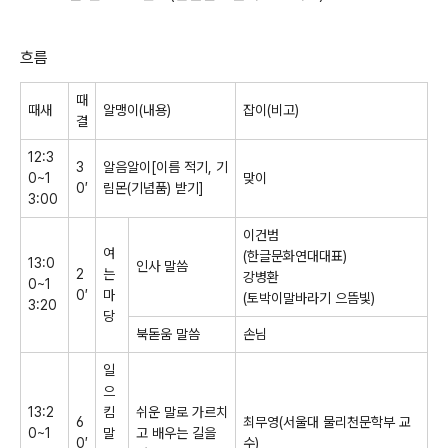
흐름
때
때새
알맹이
(
내용
)
잡이
(
비고
)
결
12:3
3
알음알이
[
이름 적기
,
기
0~1
맞이
0
′
림몬
(
기념품
)
받기
]
3:00
이건범
여
(
한글문화연대대표
)
13:0
인사 말씀
2
는
강병환
0~1
0
′
마
(
토박이말바라기 으뜸빛
)
3:20
당
북돋움 말씀
손님
일
으
13:2
킴
쉬운 말로 가르치
6
최무영
(
서울대 물리천문학부 교
0~1
말
고 배우는 길을
0
′
수
)