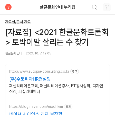
검색하기
한글문화연대 누리집
티스토리
자료실/문서 자료
[자료집] <2021 한글문화토론회
> 토박이말 살리는 수 찾기
한글문화연대
2021. 10. 7. 12:05
http://www.sutopia-consulting.co.kr
광고
(주)수토피아HR컨설팅
퍼실리테이션교육, 퍼실리테이션강사, FT강사섭외, 디자인
싱킹, 퍼실리테이터
https://blog.naver.com/eioohkim
광고
네이쳐 사이언스 게재 보장함