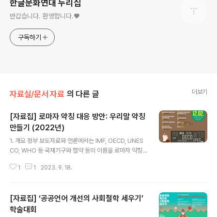
한글문화연대 누리집
반갑습니다. 환영합니다.♥
구독하기
더보기
자료실/문서 자료
의 다른 글
[자료집] 로마자 약칭 대응 방안: 우리말 약칭
만들기 (2022년)
글 내용
1. 개요 정부 보도자료와 언론에서는 IMF, OECD, UNES
CO, WHO 등 국제기구와 협약 등의 이름을 로마자 약칭
그대로 사용한다. 우리말로 풀어서 사용하면 너무 길어진
1
1
2023. 9. 18.
다는 사정 때문이다. 이와 같은 로마자 약칭 대신 사용할 수
있는 우리말 약칭을 만들 방법과 시범 예시를 제안하여 공
문서의 한글전용을 촉진하고 국민의 알 권리를 보호할 길
[자료집] ‘공공언어 개선의 사회철학 세우기’
을 마련한다. 2. 배경 1) 국제기구 등의 이름은 대체로 여러
개의 영어 단어로 만들어지고, 이를 우리말로 번역하면 길
학술대회
글 내용