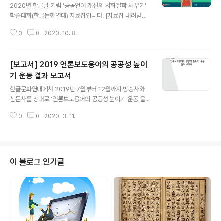
어지는 경향이 있어서, 정부 관계자와 언론에서 로마자 약
2020년 한글날 기림 '공공언어 개선의 사회철학 세우기'
칭으로 된 이름을 그대로 적고 부르는 일이 잦다. 2) 이는
학술대회(한글문화연대) 자료집입니다. [자료집 내려받기]
정부 보도자료에서는 공문서의 한글 표기를 규정한 국어기
1. 행사명 ‘공공언어 개선의 사회철학 세우기’ 학술대회 2.
본법을 어기는 행위이며 공적 정보에 대한 국민의 접근권
0
0
2020. 10. 8.
학술대회 얼개 ㅇ 주제: 공공언어 수월화의 사회철학을 세
을 가로막는 일이다. ..
운다.ㅇ 때: 2020년 10월 10일 토요일 오전 11시 ~ 오후
5시ㅇ 곳: 서울대호암교수회관 2층 마로니에 / 유튜브 ‘한
[보고서] 2019 언론보도용어의 공공성 높이
글주간’ 생중계 ㅇ 주최: 사단법인 한글문화연대, 한겨레말
글연구소ㅇ 후원: 문화체육관광부ㅇ 주요 일정 구분 시간
기 운동 결과 보고서
글 내용
발표 주제 발표자 토론자 기조 발제 11:00~11:20 공공언
한글문화연대에서 2019년 7월부터 12월까지 방송사와
어와 인권 이건범, 한글문화연대 대표 없음 발표1 11:20~1
신문사를 상대로 '언론보도용어의 공공성 높이기 운동'을
2:00 한국어의 다양성과 언어 민주주의 강미아, 유타밸리
펼쳤습니다. 방송사 9곳과 주요 일간지 10곳의 모든 뉴스
대 교수, 교육학 김선철, 국립국어원 공공언어과장 발표2..
0
0
2020. 3. 11.
와 기사를 날마다 살펴 국민이 알기 어려운 외국어 낱말을
조사한 뒤, 해당 기자에게 우리말 사용을 권고하는 전자우
편을 보냈습니다. 운동 내용을 정리한 결과 보고서를 올립
니다. [보고서 내려받기]
이 블로그 인기글