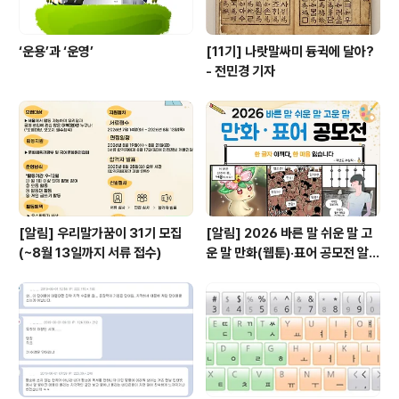
‘운용’과 ‘운영’
[11기] 나랏말싸미 듕귁에 달아?
- 전민경 기자
[알림] 우리말가꿈이 31기 모집
[알림] 2026 바른 말 쉬운 말 고
(~8월 13일까지 서류 접수)
운 말 만화(웹툰)·표어 공모전 알림
(~9월 20일까지 접수)