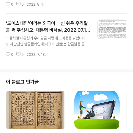
0
0
2022. 8. 1.
는 믿음으로 국민의 알 권리를 지키고자 공공기관 및 언론
의 쉽고 바른 언어 사용을 요구하고 있습니다. 3. 서울특별
시는 7월 30일 싱가포르의 ‘마리나 원’에서 낙후된 서울
‘도어스테핑’이라는 외국어 대신 쉬운 우리말
도심을 유연하게 복합개발하겠다는 오세훈 서울시장의 말
을 인용해 보도했습니다. 그런데 보도자료 중 국민들이 단
을 써 주십시오. 대통령 비서실, 2022.07.1
글 내용
번에 어떤 말인지 이해하기 힘든 ‘화이트사이트’라는 외국
8.
1. 윤석열 대통령의 우리말글 사랑에 고마움을 밝힙니다.
어가 들어있습니다. 이는 국어기본법 제14조 1항의 ‘공공
2. 사단법인 한글문화연대(대표 이건범)는 한글날을 공휴
기관등은 공문서등을 일반 국민이 알기 쉬운 용어와 문장
일로 만드는 데 가장 앞장선 시민단체로서 ‘언어는 인권이
으로 써야 하며, 어문규범에 맞추어 한글로 작성하여야 한
0
0
2022. 7. 18.
다’라는 믿음으로 국민의 알 권리를 지키고자 공공기관 및
다’는 취지를 크게 어긴 것입니다. 이 ..
언론의 쉽고 바른 언어 사용을 요구하고 있습니다. 3. 윤석
열 대통령은 취임 이후 출근길에 기자들과 만나 간단한 질
의응답을 가지고 있습니다. 그런데 최근 코로나19가 재확
산되면서 ‘도어스테핑’을 잠정 중단한다는 발표가 대대적
이 블로그 인기글
으로 보도되자 ‘도어스테핑’이라는 생소한 외국어의 뜻을
몰라 당황한 국민이 많았습니다. 도어스테핑은 ‘약식회
견’이라는 우리말로 충분히 바꿔쓸 수 있으며, 대통령실에
서 공개한 동영상에 ‘출근길 즉문즉답’이라는 좋은 표현도
있습니다. 모두의 자유와 인권을 지키고 확대..