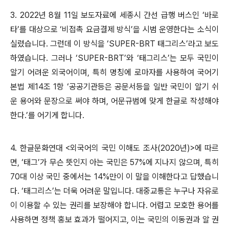
3. 2022
년
8
월
11
일 보도자료에 세종시 간선 급행 버스인
‘
바로
타
’
를 대상으로
‘
비접촉 요금결제 방식
’
을 시범 운영한다는 소식이
실렸습니다
.
그런데 이 방식을
‘SUPER-BRT
태그리스
’
라고 보도
하였습니다
.
그러나
‘SUPER-BRT’
와
‘
태그리스
’
는 모두 국민이
알기 어려운 외국어이며
,
특히 명칭에 로마자를 사용하여 국어기
본법 제
14
조
1
항
‘
공공기관등은 공문서등을 일반 국민이 알기 쉬
운 용어와 문장으로 써야 하며
,
어문규범에 맞게 한글로 작성해야
한다
.’
를 어기게 합니다
.
4.
한글문화연대
<
외국어의 국민 이해도 조사
(2020
년
)>
에 따르
면
, ‘
태그
’
가 무슨 뜻인지 아는 국민은
57%
에 지나지 않으며
,
특히
70
대 이상 국민 중에서는
14%
만이 이 말을 이해한다고 답했습니
다
. ‘
태그리스
’
는 더욱 어려운 말입니다
.
대중교통은 누구나 자유로
이 이용할 수 있는 권리를 보장해야 합니다
.
어렵고 모호한 용어를
사용하면 정책 홍보 효과가 떨어지고
,
이는 국민의 이동권과 알 권