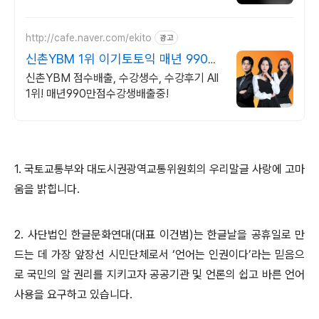
국구 최다 상품 매일 10만 개 이상의 신규 상
품 업로드
http://cafe.naver.com/ekito
광고
신촌YBM 1위 이기토토익 매년 990
만점수강생배출
신촌YBM 점수배출, 수강생수, 수강후기 All
1위! 매년990만점수강생배출중!
1.
국토교통부와 대도시권광역교통위원회의 우리말글 사랑에 고마
움을 밝힙니다
.
2.
사단법인 한글문화연대
(
대표 이건범
)
는 한글날을 공휴일로 만
드는 데 가장 앞장선 시민단체로서
‘
언어는 인권이다
’
라는 믿음으
로 국민의 알 권리를 지키고자 공공기관 및 언론의 쉽고 바른 언어
사용을 요구하고 있습니다
.