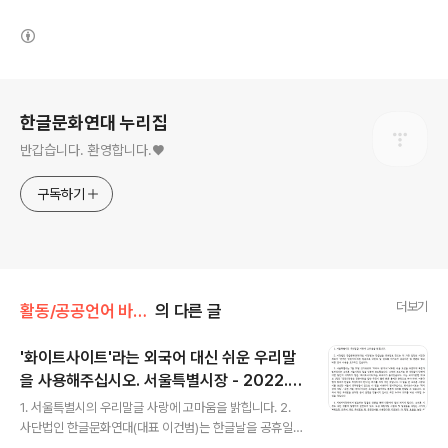
(새창열림)
로그 정보
한글문화연대 누리집
반갑습니다. 환영합니다.♥
구독하기
더보기
활동/공공언어 바로잡기 활동
의 다른 글
'화이트사이트'라는 외국어 대신 쉬운 우리말
을 사용해주십시오. 서울특별시장 - 2022.0
글 내용
8.01.
1. 서울특별시의 우리말글 사랑에 고마움을 밝힙니다. 2.
사단법인 한글문화연대(대표 이건범)는 한글날을 공휴일로
만드는 데 가장 앞장선 시민단체로서 ‘언어는 인권이다’라