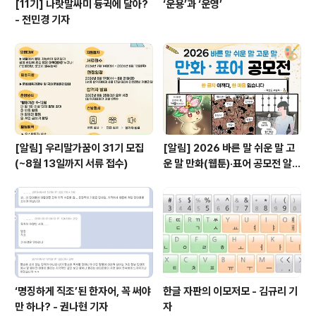
[11기] 나랏말싸미 듕귁에 달아?
‘운용’과 ‘운영’
- 전민경 기자
[알림] 우리말가꿈이 31기 모집
[알림] 2026 바른 말 쉬운 말 고
(~8월 13일까지 서류 접수)
운 말 만화(웹툰)·표어 공모전 알림
(~9월 20일까지 접수)
‘명징하게 직조’된 한자어, 꼭 써야
한글 자판의 이모저모 - 김규리 기
만 하나? - 권나현 기자
자