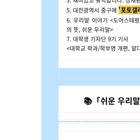
3.
재미있고 유익합니다. 정재환
'포토갤
5. 대전광역시 중구
에
6.
우리말 이야기 <도어스테핑(D
의 뜻, 쉬운 우리말>
7. 대학생 기자단 9기 기사
<대학교 학과/학부명 개편, 알
📚「쉬운 우리말