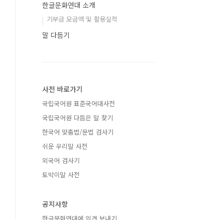
한글문화연대 소개
기부금 모금액 및 활용실적
말 다듬기
사전 바로가기
국립국어원 표준국어대사전
국립국어원 다듬은 말 찾기
한국어 맞춤법/문법 검사기
쉬운 우리말 사전
외국어 검사기
토박이말 사전
공지사항
한글문화연대에 의견 보내기