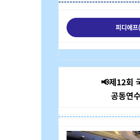
피디에프(
📢제12회
공동연수