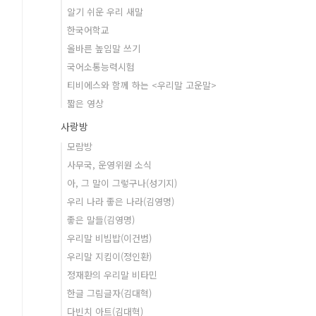
알기 쉬운 우리 새말
한국어학교
올바른 높임말 쓰기
국어소통능력시험
티비에스와 함께 하는 <우리말 고운말>
짧은 영상
사랑방
모람방
사무국, 운영위원 소식
아, 그 말이 그렇구나(성기지)
우리 나라 좋은 나라(김영명)
좋은 말들(김영명)
우리말 비빔밥(이건범)
우리말 지킴이(정인환)
정재환의 우리말 비타민
한글 그림글자(김대혁)
다빈치 아트(김대혁)