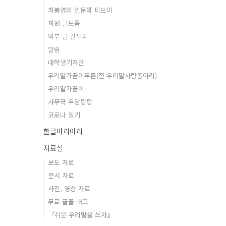
최봉영의 인문학 티브이
회원 글모음
외부 글 갈무리
알림
대학생기자단
우리말가꿈이푸른(전 우리말사랑동아리)
우리말가꿈이
사무국 우당탕탕
코로나 일기
한글아리아리
자료실
보도 자료
문서 자료
사진, 영상 자료
무료 글꼴 배포
『쉬운 우리말을 쓰자』