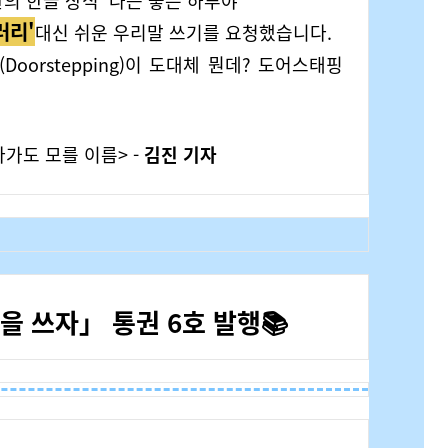
의 한글 상식 '나는 좋은 하루야'
러리
'
대신 쉬운 우리말 쓰기를 요청했습니다.
oorstepping)이 도대체 뭔데? 도어스태핑
다가도 모를 이름> -
김진 기자
을 쓰자」 통권 6호 발행📚