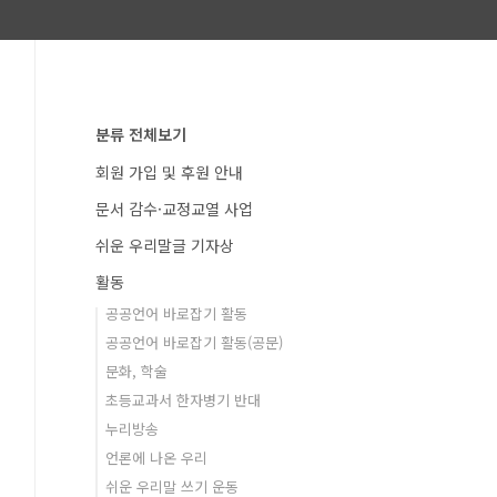
분류 전체보기
회원 가입 및 후원 안내
문서 감수·교정교열 사업
쉬운 우리말글 기자상
활동
공공언어 바로잡기 활동
공공언어 바로잡기 활동(공문)
문화, 학술
초등교과서 한자병기 반대
누리방송
언론에 나온 우리
쉬운 우리말 쓰기 운동