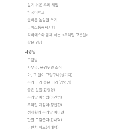
알기 쉬운 우리 새말
한국어학교
올바른 높임말 쓰기
국어소통능력시험
티비에스와 함께 하는 <우리말 고운말>
짧은 영상
사랑방
모람방
사무국, 운영위원 소식
아, 그 말이 그렇구나(성기지)
우리 나라 좋은 나라(김영명)
좋은 말들(김영명)
우리말 비빔밥(이건범)
우리말 지킴이(정인환)
정재환의 우리말 비타민
한글 그림글자(김대혁)
다빈치 아트(김대혁)