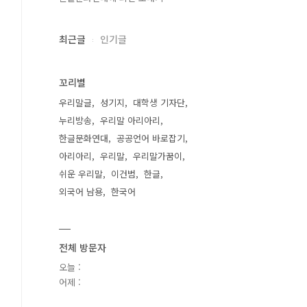
최근글
인기글
꼬리별
우리말글
성기지
대학생 기자단
누리방송
우리말 아리아리
한글문화연대
공공언어 바로잡기
아리아리
우리말
우리말가꿈이
쉬운 우리말
이건범
한글
외국어 남용
한국어
전체 방문자
오늘 :
어제 :