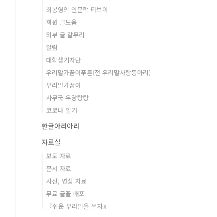
최봉영의 인문학 티브이
회원 글모음
외부 글 갈무리
알림
대학생기자단
우리말가꿈이푸른(전 우리말사랑동아리)
우리말가꿈이
사무국 우당탕탕
코로나 일기
한글아리아리
자료실
보도 자료
문서 자료
사진, 영상 자료
무료 글꼴 배포
『쉬운 우리말을 쓰자』