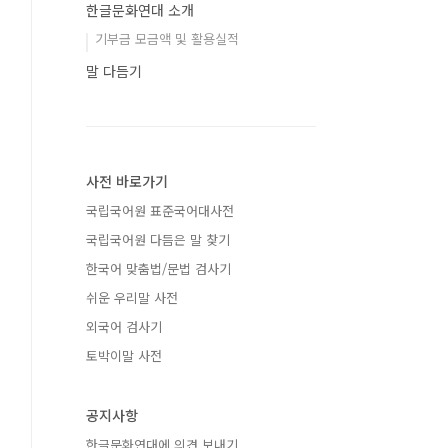
한글문화연대 소개
기부금 모금액 및 활용실적
말 다듬기
사전 바로가기
국립국어원 표준국어대사전
국립국어원 다듬은 말 찾기
한국어 맞춤법/문법 검사기
쉬운 우리말 사전
외국어 검사기
토박이말 사전
공지사항
한글문화연대에 의견 보내기