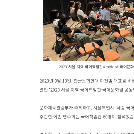
2023 서울 지역 국어책임관&middot;국어
2023
년
9
월
13
일
,
한글문화연대 이건범 대표를 비
열린
‘2023
서울 지역 국어책임관
·
국어문화원 공동
문화체육관광부가 주최하고
,
서울특별시
,
세종 국
주관한 이번 연수회는 국어책임관
60
명이 참석했