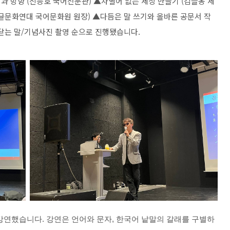
할과 방향
(
신능호 국어전문관
)
▲
차별어 없는 세상 만들기
(
김슬옹 세
글문화연대 국어문화원 원장
)
▲
다듬은 말 쓰기와 올바른 공문서 작
닫는 말
/
기념사진 촬영 순으로 진행됐습니다
.
강연했습니다. 강연은 언어와 문자, 한국어 낱말의 갈래를 구별하