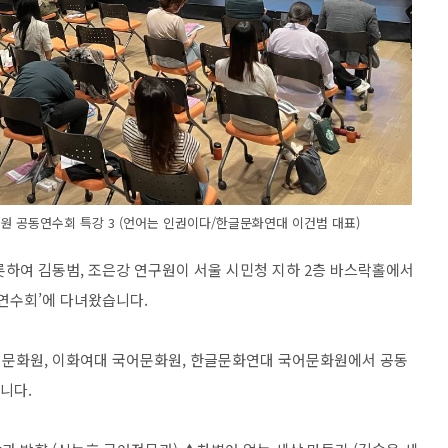
문화원 공동연수회 특강 3 (언어는 인권이다/한글문화연대 이건범 대표)
롯하여 김동범
,
조은강 연구원이 서울 시민청 지하
2
층 바스락홀에서
연수회
’
에 다녀왔습니다
.
어문화원
,
이화여대 국어문화원
,
한글문화연대 국어문화원에서 공동
습니다
.