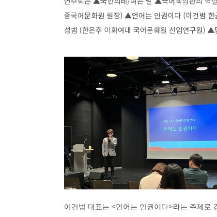
연수회는
▲
국민의례
/
여는 말
▲
국어책임관의 역
종국어문화원 원장
)
▲
언어는 인권이다
(
이건범 한
성법
(
한은주 이화여대 국어문화원 선임연구원
)
▲
이건범 대표는 <언어는 인권이다>라는 주제로 