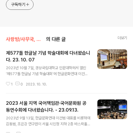
구독하기
더보기
사랑방/사무국, 운영위원 소식
의 다른 글
제577돌 한글날 기념 학술대회에 다녀왔습니
다. 23. 10. 07
글 내용
2023년 10월 7일, 경상국립대학교 인문대학에서 열린
'제577돌 한글날 기념 학술대회'에 한글문화연대 이건범
대표, 김명진 부대표가 다녀왔습니다. 행사는 경상대학교
1
0
2023. 10. 10.
국어문화원, 한글학회 진주지회, (사) 토박이말바라기가 마
련하였습니다. 이번 학술대회는 1부, 2부로 나뉘어져 1부
에는 ▲토박이말과 말꽃(변택주 작가) ▲언어 인권을 반영
2023 서울 지역 국어책임관·국어문화원 공
한 국어 정책(이건범 대표)이라는 강연이 진행되었습니다.
이어서 2부에서는 ▲토박이말로 지은 진주시 도로명 주소
동연수회에 다녀왔습니다. - 23.09.13.
글 내용
(경상국립대학교 박용식) 강연을 뒤로 종합 토론이 이루어
2023년 9월 13일, 한글문화연대 이건범 대표를 비롯하여
졌습니다. 1부에서 이건범 대표의 '언어 인권을 반영한 국
김동범, 조은강 연구원이 서울 시민청 지하 2층 바스락홀
어 정책' 강연이 이루어졌습니다. 일상에서 보이는 외국어
에서 열린 ‘2023 서울 지역 국어책임관·국어문화원 공동