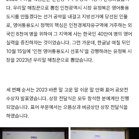
다.
우리말 해침꾼으로 뽑힌 인천광역시 시장 유정복은 영어통용
도시를 만들겠다는 선거 공약을 내걸고 지방선거에 당선된 인물
로,
영어통용도시 정책의 핵심은 인천경제자유구역에 거주하는 외
국인
8
천여 명을 위하여 그 지역에 사는 한국인
40
만여 명의 영어
실력을 증진하자는 것이었습니다.
그런 가운데
,
한글날 며칠 뒤인
10
월
15
일에
‘
인천 영어통용도시 선포식
’
을 강행하려는 유정복 시
장을
2023
년 우리말 해침꾼으로 뽑았습니다
.
세 번째 순서는 2023 바른 말 고운 말 쉬운 말 만화 표어 공모전
수상자 발표였습니다. 상장 전달식은 모두 참석한 분에게만 진행
되었습니다. 표어 부문에서는 으뜸상과 버금상만 상장 전달식을
하였습니다.