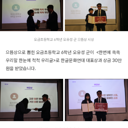
오금초등학교 6학년 오유성 군 으뜸상 시상
으뜸상으로 뽑힌
오금초등학교 6학년 오유성 군이 <한번에 쏙쏙
우리말 한눈에 척척 우리글>로 한글문화연대 대표상과 상금 30만
원을 받았습니다.