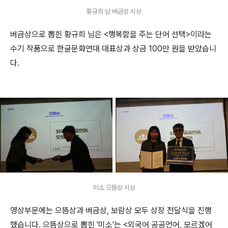
황규희 님 버금상 시상
버금상으로 뽑힌 황규희 님은 <행복함을 주는 단어 선택>이라는
수기 작품으로 한글문화연대 대표상과 상금 100만 원을 받았습니
다.
미소 으뜸상 시상
영상부문에는 으뜸상과 버금상, 보람상 모두 상장 전달식을 진행
했습니다. 으뜸상으로 뽑힌 '미소'는 <외국어 공공언어, 모르겠어