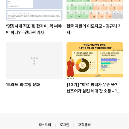
‘명징하게 직조’된 한자어, 꼭 써야
한글 자판의 이모저모 - 김규리 기
만 하나? - 권나현 기자
자
‘브레드’와 호칭 문화
[13기] “야르·밤티가 무슨 뜻?”
신조어가 삼킨 세대 간 소통 - 13
기 기자단 이윤경
의안내
티스토리
로그인
고객센터