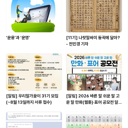
아들이 보기에도 읽기 쉬운 기사를 쓰기 위해 노력했다며
으뜸상 수상 소감을 밝혔다. 한글문화연대에서는 기자 50
7명을 상대로 언론에서 쉽..
‘운용’과 ‘운영’
[11기] 나랏말싸미 듕귁에 달아?
- 전민경 기자
[알림] 우리말가꿈이 31기 모집
[알림] 2026 바른 말 쉬운 말 고
(~8월 13일까지 서류 접수)
운 말 만화(웹툰)·표어 공모전 알림
(~9월 20일까지 접수)