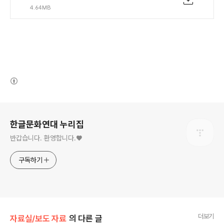
4.64MB
(새창열림)
로그 정보
한글문화연대 누리집
반갑습니다. 환영합니다.♥
구독하기
더보기
자료실/보도 자료
의 다른 글