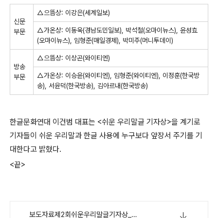
△
으뜸상
:
이강은
(
세계일보
)
신문
△
가온상
:
이동욱
(
경남도민일보
),
박석철
(
오마이뉴스
),
윤성효
부문
(
오마이뉴스
),
임형준
(
매일경제
),
박미주
(
머니투데이
)
△
으뜸상
:
이상곤
(
와이티엔
)
방송
△
가온상
:
이승윤
(
와이티엔
),
임형준
(
와이티엔
),
이정훈
(
한국방
부문
송
),
서윤덕
(
한국방송
),
김아르내
(
한국방송
)
한글문화연대 이건범 대표는 <쉬운 우리말글 기자상>을 계기로
기자들이 쉬운 우리말과 한글 사용에 누구보다 앞장서 주기를 기
대한다고 밝혔다.
<끝>
보도자료제2회쉬운우리말글기자상_한글문화연대.hwp