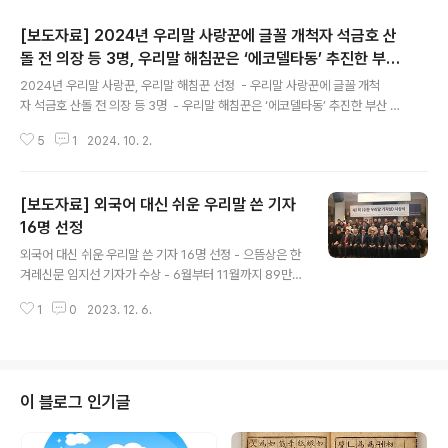
[보도자료] 2024년 우리말 사랑꾼에 글꼴 개척자 석금호 산
돌 전 의장 등 3명, 우리말 해침꾼은 ‘에코델타동’ 추진한 부산
글 내용
강서구청장 김형찬 뽑혀
2024년 우리말 사랑꾼, 우리말 해침꾼 선정 - 우리말 사랑꾼에 글꼴 개척
자 석금호 산돌 전 의장 등 3명 - 우리말 해침꾼은 ‘에코델타동’ 추진한 부산 강
서구청장 김형찬 사단법인 한글문화연대(대표 이건범)에서는 578돌 한글날을
5
1
2024. 10. 2.
앞두고 우리말 사랑꾼으로 석금호 전 산돌 의장, 원광호 한국바른말연구원장,
이경우 서울신문 기자 등 셋을, 우리말 해침꾼으로 김형찬 부산 강서구청장을
뽑았다. 석금호 산돌 전 의장은 한글 글꼴의 대표적인 개척자로서, 1984년에
[보도자료] 외국어 대신 쉬운 우리말 쓴 기자
글꼴 전문 기업인 산돌을 세우고 최근까지 1천여 종에 이르는 글꼴을 개발, 보급
해왔다. 초중고교에 무료로 글꼴을 배포하여 어린 시절부터 한글의 멋을 체험하
16명 선정
글 내용
도록 도왔고, ‘산돌 구름’이라는 온라인배급망을 만들어 글꼴의 산업화에도 앞
외국어 대신 쉬운 우리말 쓴 기자 16명 선정 - 으뜸상은 한
장섰다. 원광..
겨레신문 임지선 기자가 수상 - 6월부터 11월까지 89만여
건의 기사를 수집해 조사 - 기자들이 쉬운 우리말 사용에
1
0
2023. 12. 6.
앞장서는 계기 지난 12월 5일(화) 저녁 7시 프레스센터 2
0층 프레스클럽에서 쉬운 우리말 기사를 쓴 기자들을 선정
해 을 수여하는 시상식이 열렸다. 한글문화연대(대표 이건
범), 한국기자협회(회장 김동훈), 방송기자연합회(회장 양
만희)가 공동 주최해 열린 이 시상식에는 70여 명이 참석
이 블로그 인기글
해 상의 취지에 공감하며 수상자를 축하했다. 으뜸상을 받
은 한겨레신문 임지선 기자는 70대 아버지와 초등학생인