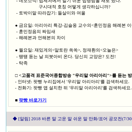
- 네모소식: 법제처에서 알기 쉬운 법령팀을 새로 짰다.
구시대적 호칭 어떻게 생각하십니까?
- 토박이말 따라잡기: 들살이와 여울
● 금요일: 아리아리 특강-김슬옹 교수의<훈민정음 해례본 이
- 훈민정음의 짜임새
- 해례본과 언해본의 차이
● 월요일: 재밌게의<알토란 쏙쏙>, 정재환의<오늘은>
- 땡땡 돋는 날 의붓아비 온다.
당신의 교양은? 도전!
- 탁족
□ <고품격 표준국어종합방송 "우리말 아리아리">를 듣는 
- 인터넷: 팟빵 누리집에서 '우리말 아리아리'를 검색하세요.
- 전화기: 팟빵 앱 설치한 뒤 '우리말 아리아리'를 검색하세요.
■
팟빵 바로가기
◆
[알림] 2018 바른 말 고운 말 쉬운 말 만화/표어 공모전(7/30~