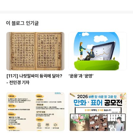
이 덥다는 것은 뜨거운 김으로 익혀지는 듯이 덥다는 뜻이 된다. 뜨거운 김은 끓
는 물에서 올라오는 것이니, ‘물’과 ‘더위’를 합친 ‘무더위’가 곧 “찌는 듯한 더
위”를 나타내는 말이 되었다. 이렇게 무더운 여름이나 또는 추운 겨울에는 흔히
‘한여름’, ‘한겨울’이라는 말을 자주 쓴다. 그러나 ‘한봄’이나 ‘한가을’이라고 말하
이 블로그 인기글
지는 않는데, 그것은 이때의 ‘한’이라는 말이 “한창”이라는 뜻을 ..
[11기] 나랏말싸미 듕귁에 달아?
‘운용’과 ‘운영’
- 전민경 기자