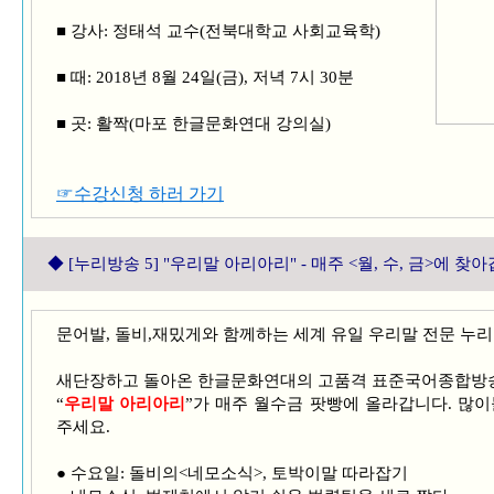
■ 강사: 정태석 교수(전북대학교 사회교육학)
■ 때: 2018년 8월 24일(금), 저녁 7시 30분
■ 곳: 활짝(마포 한글문화연대 강의실)
☞수강신청 하러 가기
◆
[누리방송 5] "우리말 아리아리" - 매주 <월, 수, 금>에 찾
문어발, 돌비,재밌게와 함께하는 세계 유일 우리말 전문 누
새단장하고 돌아온 한글문화연대의 고품격 표준국어종합방
“
우리말 아리아리
”가 매주 월수금 팟빵에 올라갑니다. 많이
주세요.
● 수요일: 돌비의<네모소식>, 토박이말 따라잡기