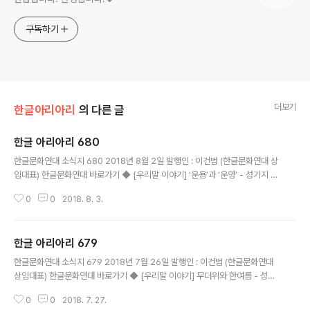
구독하기
더보기
한글아리아리
의 다른 글
한글 아리아리 680
글 내용
한글문화연대 소식지 680 2018년 8월 2일 발행인 : 이건범 (한글문화연대 상
임대표) 한글문화연대 바로가기 ◆ [우리말 이야기] ‘운용’과 ‘운영’ - 성기지 운
영위원 ‘운용하다’와 ‘운영하다’란 말이 있는데 뜻과 소리가 비슷하여 자주 헷갈
0
0
2018. 8. 3.
리고 있다. 국어사전에서는 운영을 “조직이나 기구, 사업체 따위를 경영하는
것”으로, 운용을 “무엇을 움직이게 하거나 부리어 쓰는 것”으로 각각 풀이해 놓
았다. 예를 들면, “기업 운영”, “운영 개선”, “조직 운영에 대한 책임을 지다” 등
한글 아리아리 679
에서는 ‘운영’이고, “자본의 운용”, “법의 운용을 멋대로 하다”, “기금을 잘 운용
글 내용
하다” 등에서는 ‘운용’이 되겠다. 다시 말해서 운영은 단체나 조직 따위를 경영
한글문화연대 소식지 679 2018년 7월 26일 발행인 : 이건범 (한글문화연대
한다는 뜻이고, 운용은 자본이나 자원 따위를 사용한다는 뜻이다..
상임대표) 한글문화연대 바로가기 ◆ [우리말 이야기] 무더위와 한여름 - 성기
지 운영위원 요즘처럼 찌는 듯이 더운 날씨를 ‘무더운 날씨’라고 말한다. 본디
0
0
2018. 7. 27.
‘찌다’는 말은 물을 끓여서 뜨거운 김으로 익히는 것을 가리킨다. 그러니 찌는 듯