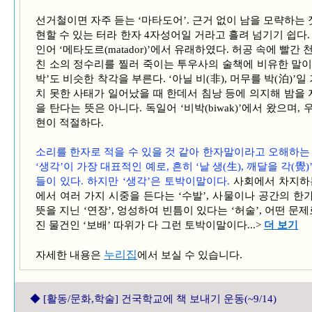
선거철이면 자주 듣는 ‘마타도어’. 근거 없이 남을 모략하는 
현할 수 있는 터라 한자 4자성어일 거라고 흘려 넘기기 쉽다
인어 ‘메타도르(matador)’에서 유래하였다. 허공 속에 빨
친 소의 정수리를 찔러 죽이는 투우사의 술책에 비유한 말이다
박’도 비슷한 착각을 부른다. ‘아닐 비(非), 머무를 박(泊)’
치 못한 사태가 일어났을 때 한데서 침낭 등에 의지해 밤을 
을 탄다는 뜻은 아니다. 독일어 ‘비박(biwak)’에서 왔으며
현이 적절하다.
소리를 한자로 적을 수 있을 것 같아 한자말이라고 오해하는
‘생각’이 가장 대표적인 예로, 흔히 ‘날 생(生), 깨달을 각(
들이 있다. 하지만 ‘생각’은 토박이말이다.
사회에서 차지하는
에서 여러 가지 시중을 든다는 ‘수발’, 사물이나 공간의 한
뜻을 지닌 ‘연장’, 엉성하여 빈틈이 있다는 ‘허술’, 어떤 문제
진 물건인 ‘보배’ 따위가 다 그런 토박이말이다...>
더 보기
누리집
자세한 내용은
에서 보실 수 있습니다.
◆
[활동/문화,학술] 건국학교에 책 보내기 운동(~9/14)