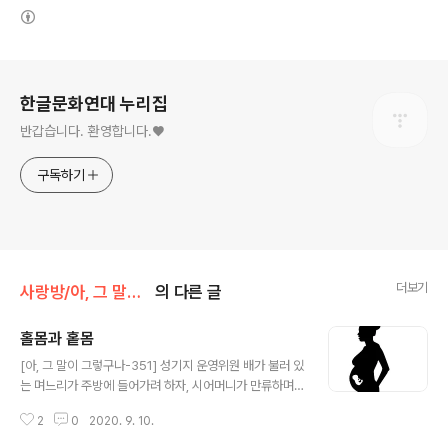
(새창열림)
로그 정보
한글문화연대 누리집
반갑습니다. 환영합니다.♥
구독하기
더보기
사랑방/아, 그 말이 그렇구나(성기지)
의 다른 글
홀몸과 홑몸
글 내용
[아, 그 말이 그렇구나-351] 성기지 운영위원 배가 불러 있
는 며느리가 주방에 들어가려 하자, 시어머니가 만류하며
인자하게 타이른다. “홀몸도 아닌데 몸조심해라.” 이 말은
2
0
2020. 9. 10.
무슨 뜻일까? 만일 ‘임신 중이니 몸조심하라’는 뜻이라면,
낱말 선택이 잘못 되었다. ‘홀몸’은 ‘혼잣몸’ 곧 독신을 말한