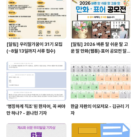
[알림] 우리말가꿈이 31기 모집
[알림] 2026 바른 말 쉬운 말 고
(~8월 13일까지 서류 접수)
운 말 만화(웹툰)·표어 공모전 알림
(~9월 20일까지 접수)
‘명징하게 직조’된 한자어, 꼭 써야
한글 자판의 이모저모 - 김규리 기
만 하나? - 권나현 기자
자