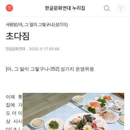
검색하기
한글문화연대 누리집
티스토리
사랑방/아, 그 말이 그렇구나(성기지)
초다짐
한글문화연대
2020. 9. 17. 09:48
[아, 그 말이 그렇구나-352] 성기지 운영위원
이제 횟
집에 가
도 더 이
상 사시
미(さし