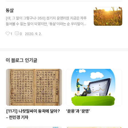
다. 말하자면, 배우자가 없는 사람을 홀몸이라고 한다. 그러
동살
니까, ‘홀몸도 아닌데 몸조심하라’는 말은 ‘배우자가 있으니
글 내용
몸조심하라’는, 전혀 엉뚱한 뜻이 되어 버린다. 임신 중인
[아, 그 말이 그렇구나-350] 성기지 운영위원 지금은 자주
며느리에게 이렇게 말할 시어머니가 세상에 어디 있겠는
들어볼 수 없는 말이 되었지만, ‘동살’이라는 순 우리말이
가!아기를 배지 않은 몸은 ‘홑몸’이라고 한다. 곧 딸린 사람
있다. ‘동살’이라고 쓰고, 말할 때에는 [동쌀]이라고 소리낸
이 없는 몸이 ‘홑몸’으로서, 배우자나 형제가 없는 홀몸과는
1
0
2020. 9. 2.
다. ‘동살’[동쌀]은 “새벽에 동이 틀 때 비치는 햇살”을 나
구별되는 말이다. 한글의 자음과 모음을 우리말로 닿소리,
타내는 아름다운 토박이말이다. “동살이 들기 바쁘게 거실
홀소..
창 안으로 해가 비쳐 들었다.”처럼 쓸 수 있다. 이 말은 또,
‘동살 잡히다’는 관용구로 널리 쓰여 왔는데, 우리 선조들은
동이 터서 훤한 햇살이 비치기 시작하는 모습을 “동쪽 하늘
이 블로그 인기글
에 부옇게 동살이 잡혀 오고 있다.”라고 표현해 왔다.막 먼
동이 트려고 하는, 날이 밝을 무렵을 가리키는 말이 ‘새
벽’이다. 그렇게 본다면, 오전 1시부터 4시 전까지는 새벽
이라 할 수 없다. 요즘엔 4시가 넘어서 5시로 향할 ..
[11기] 나랏말싸미 듕귁에 달아?
‘운용’과 ‘운영’
- 전민경 기자